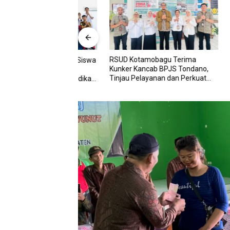
RSUD Kotamobagu Terima
Ini Manfa
bagu Terima Siswa
Kunker Kancab BPJS Tondano,
WINCARE,
hammadiyah,
Tinjau Pelayanan dan Perkuat
RSUD Kot
rgi Dunia Pendidikan
Sinergi Wujudkan UHC
Dipantau
 Kesehatan
Tuntas