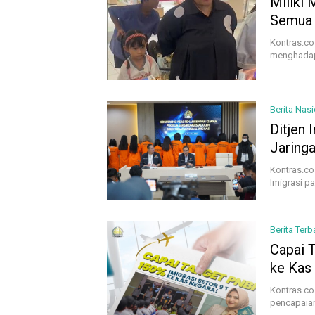
Miliki
Semua
Kontras.co.
menghadap
Berita Nasi
Ditjen
Jaringa
Kontras.co
Imigrasi p
Berita Terb
Capai T
ke Kas
Kontras.co.
pencapaian