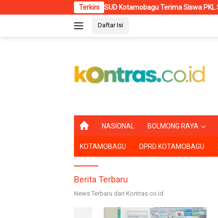
Langsung
RSUD Kotamobagu Terima Siswa PKL SMK Muhammadiyah, 
Terkini
ke
Daftar Isi
konten
B
NASIONAL
BOLMONG RAYA
E
R
KOTAMOBAGU
DPRD KOTAMOBAGU
A
N
D
A
Berita Terbaru
News Terbaru dari Kontras.co.id