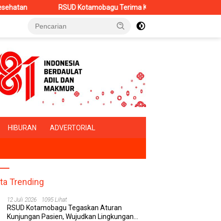
SUD Kotamobagu Terima Kunker Kancab BPJS Tondano, Tinjau Pelayan
HIBURAN
ADVERTORIAL
ita Trending
12 Juli 2026
1095 Lihat
RSUD Kotamobagu Tegaskan Aturan
Kunjungan Pasien, Wujudkan Lingkungan