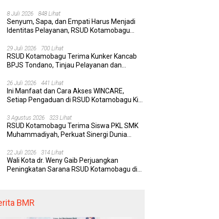
Rumah Sakit yang Aman, Nyaman, dan
Berkualitas
8 Juli 2026
848 Lihat
Senyum, Sapa, dan Empati Harus Menjadi
Identitas Pelayanan, RSUD Kotamobagu
Minta Nakes Terapkan Komunikasi Efektif
29 Juli 2026
700 Lihat
RSUD Kotamobagu Terima Kunker Kancab
an Belas Tahun Bolaang
Wali Kota dr. Weny Gaib
H
BPJS Tondano, Tinjau Pelayanan dan
ndow Selatan: Jejak
Perjuangkan Peningkatan
Pi
Perkuat Sinergi Wujudkan UHC
ang Bunda Pembaharu dan
Sarana RSUD Kotamobagu di
Mo
h Daerah yang Menolak
Kemenkes RI, Demi Pelayanan
P
26 Juli 2026
441 Lihat
Ini Manfaat dan Cara Akses WINCARE,
nggal
Kesehatan yang Lebih Modern
P
Setiap Pengaduan di RSUD Kotamobagu Kini
Bisa Dipantau Dan Ditangani dengan Tuntas
3 Agustus 2026
323 Lihat
RSUD Kotamobagu Terima Siswa PKL SMK
Muhammadiyah, Perkuat Sinergi Dunia
Pendidikan dan Layanan Kesehatan
22 Juli 2026
314 Lihat
Wali Kota dr. Weny Gaib Perjuangkan
Peningkatan Sarana RSUD Kotamobagu di
Kemenkes RI, Demi Pelayanan Kesehatan
yang Lebih Modern
erita BMR