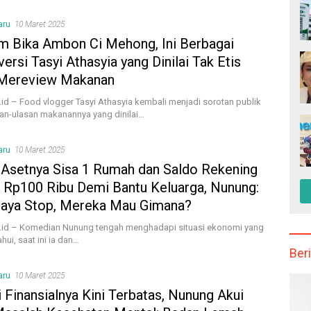
aru
10 Maret 2025
m Bika Ambon Ci Mehong, Ini Berbagai
ersi Tasyi Athasyia yang Dinilai Tak Etis
Mereview Makanan
.id – Food vlogger Tasyi Athasyia kembali menjadi sorotan publik
san-ulasan makanannya yang dinilai…
aru
10 Maret 2025
Asetnya Sisa 1 Rumah dan Saldo Rekening
l Rp100 Ribu Demi Bantu Keluarga, Nunung:
Saya Stop, Mereka Mau Gimana?
.id – Komedian Nunung tengah menghadapi situasi ekonomi yang
ahui, saat ini ia dan…
Beri
aru
10 Maret 2025
 Finansialnya Kini Terbatas, Nunung Akui