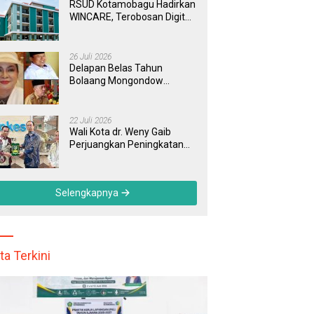
dengan Tuntas
RSUD Kotamobagu Hadirkan
WINCARE, Terobosan Digital
untuk Pengaduan
Masyarakat dan Pegawai
yang Cepat, Transparan, dan
26 Juli 2026
Responsif
Delapan Belas Tahun
Bolaang Mongondow
Selatan: Jejak Seorang
Bunda Pembaharu dan
Sebuah Daerah yang
22 Juli 2026
Menolak Tertinggal
Wali Kota dr. Weny Gaib
Perjuangkan Peningkatan
Sarana RSUD Kotamobagu
di Kemenkes RI, Demi
Pelayanan Kesehatan yang
Selengkapnya
Lebih Modern
ta Terkini