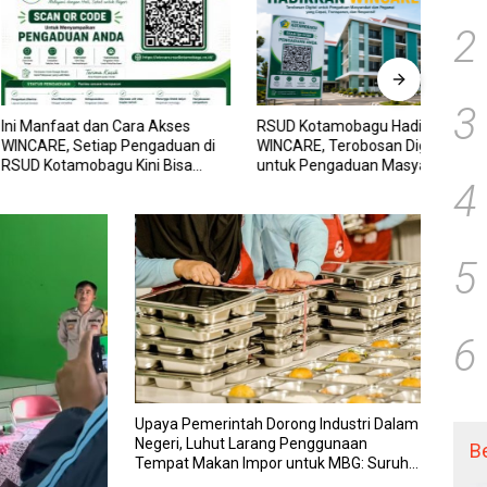
2
3
at dan Cara Akses
RSUD Kotamobagu Hadirkan
Delap
 Setiap Pengaduan di
WINCARE, Terobosan Digital
Mongo
amobagu Kini Bisa
untuk Pengaduan Masyarakat
Seor
 Dan Ditangani dengan
dan Pegawai yang Cepat,
Sebua
4
Transparan, dan Responsif
Terti
5
6
Upaya Pemerintah Dorong Industri Dalam
Negeri, Luhut Larang Penggunaan
B
Tempat Makan Impor untuk MBG: Suruh
Bikin Lokal