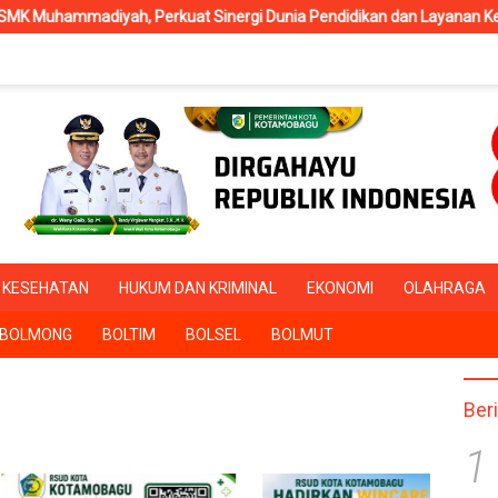
Perkuat Sinergi Dunia Pendidikan dan Layanan Kesehatan
R
KESEHATAN
HUKUM DAN KRIMINAL
EKONOMI
OLAHRAGA
BOLMONG
BOLTIM
BOLSEL
BOLMUT
Ber
1