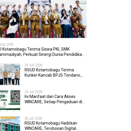
stus 2026
 Kotamobagu Terima Siswa PKL SMK
mmadiyah, Perkuat Sinergi Dunia Pendidikan
Layanan Kesehatan
29 Juli 2026
RSUD Kotamobagu Terima
Kunker Kancab BPJS Tondano,
Tinjau Pelayanan dan Perkuat
Sinergi Wujudkan UHC
26 Juli 2026
Ini Manfaat dan Cara Akses
WINCARE, Setiap Pengaduan di
RSUD Kotamobagu Kini Bisa
Dipantau Dan Ditangani dengan
Tuntas
26 Juli 2026
RSUD Kotamobagu Hadirkan
WINCARE, Terobosan Digital