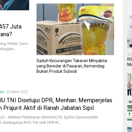
457 Juta
Mana?
ng, Klaten, baru-
pembagian…
3 
RS
Gaduh Kecurangan Takaran Minyakita
Mu
yang Beredar di Pasaran, Kemendag:
Pe
Bukan Produk Subsidi
aru
20 Maret 2025
UU TNI Disetujui DPR, Menhan: Memperjelas
 Prajurit Aktif di Ranah Jabatan Sipil
.id – Menteri Pertahanan (Menhan) RI, Sjafrie Sjamsoeddin
 disetujuinya RUU TNI oleh DPR RI,…