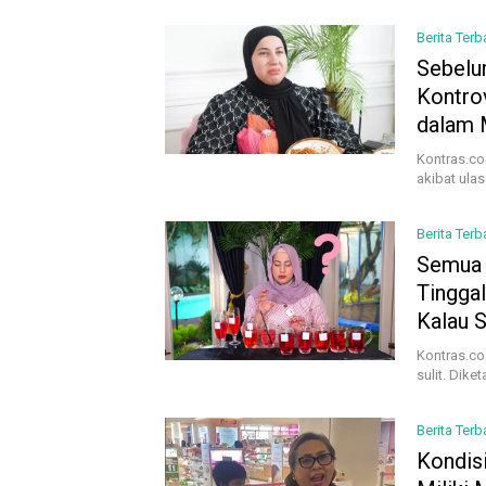
Berita Terb
Sebelu
Kontrov
dalam 
Kontras.co
akibat ula
Berita Terb
Semua 
Tingga
Kalau 
Kontras.co
sulit. Diket
Berita Terb
Kondisi