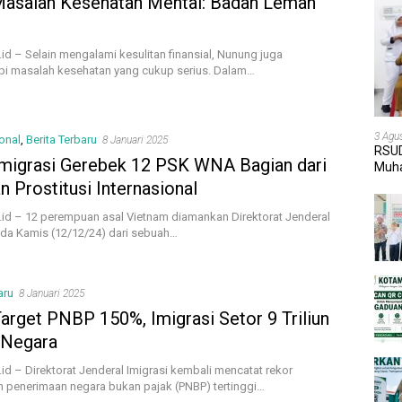
 Masalah Kesehatan Mental: Badan Lemah
id – Selain mengalami kesulitan finansial, Nunung juga
i masalah kesehatan yang cukup serius. Dalam…
3 Agu
onal
,
Berita Terbaru
8 Januari 2025
RSUD
 Imigrasi Gerebek 12 PSK WNA Bagian dari
Muha
dan 
n Prostitusi Internasional
.id – 12 perempuan asal Vietnam diamankan Direktorat Jenderal
ada Kamis (12/12/24) dari sebuah…
aru
8 Januari 2025
arget PNBP 150%, Imigrasi Setor 9 Triliun
 Negara
id – Direktorat Jenderal Imigrasi kembali mencatat rekor
 penerimaan negara bukan pajak (PNBP) tertinggi…