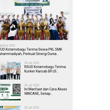
Agustus 2026
UD Kotamobagu Terima Siswa PKL SMK
hammadiyah, Perkuat Sinergi Dunia
ndidikan dan Layanan Kesehatan
29 Juli 2026
RSUD Kotamobagu Terima
Kunker Kancab BPJS
Tondano, Tinjau Pelayanan
dan Perkuat Sinergi
Wujudkan UHC
26 Juli 2026
Ini Manfaat dan Cara Akses
WINCARE, Setiap
Pengaduan di RSUD
Kotamobagu Kini Bisa
Dipantau Dan Ditangani
26 Juli 2026