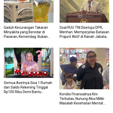
Gaduh Kecurangan Takaran
Soal RUU TNI Disetujui DPR,
Minyakita yang Beredar di
Menhan: Memperjelas Batasan
Pasaran, Kemendag: Bukan
Prajurit Aktif di Ranah Jabatan
Produk Subsidi
Sipil
Semua Asetnya Sisa 1 Rumah
dan Saldo Rekening Tinggal
Rp100 Ribu Demi Bantu
Kondisi Finansialnya Kini
Keluarga, Nunung: Kalau Saya
Terbatas, Nunung Akui Miliki
Stop, Mereka Mau Gimana?
Masalah Kesehatan Mental:
Badan Lemah Semua