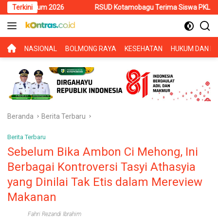
Langsung
026
Terkini
RSUD Kotamobagu Terima Siswa PKL SMK Muhammadiyah, P
ke
konten
BERANDA
NASIONAL
BOLMONG RAYA
KESEHATAN
HUKUM DAN KR
Beranda
Berita Terbaru
Berita Terbaru
Sebelum Bika Ambon Ci Mehong, Ini
Berbagai Kontroversi Tasyi Athasyia
yang Dinilai Tak Etis dalam Mereview
Makanan
Fahri Rezandi Ibrahim