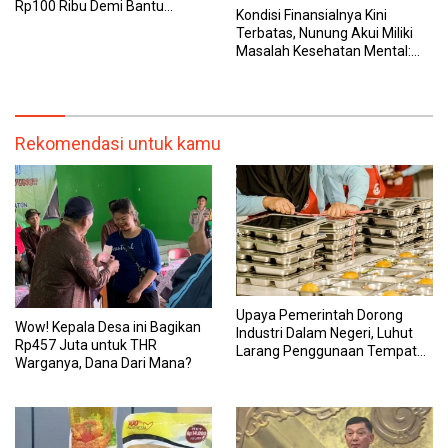
Rp100 Ribu Demi Bantu
Kondisi Finansialnya Kini
Keluarga, Nunung: Kalau Saya
Terbatas, Nunung Akui Miliki
Stop, Mereka Mau Gimana?
Masalah Kesehatan Mental:
Badan Lemah Semua
Rekomendasi untuk kamu
Upaya Pemerintah Dorong
Wow! Kepala Desa ini Bagikan
Industri Dalam Negeri, Luhut
Rp457 Juta untuk THR
Larang Penggunaan Tempat
Warganya, Dana Dari Mana?
Makan Impor untuk MBG:
Suruh Bikin Lokal