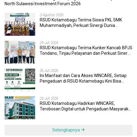
North Sulawesi Investment Forum 2026
3 Agustus 2026
RSUD Kotamobagu Terima Siswa PKL SMK
Muhammadiyah, Perkuat Sinergi Dunia
Pendidikan dan Layanan Kesehatan
29 Juli 2026
RSUD Kotamobagu Terima Kunker Kancab BPJS
Tondano, Tinjau Pelayanan dan Perkuat Sinergi
Wujudkan UHC
26 Juli 2026
Ini Manfaat dan Cara Akses WINCARE, Setiap
Pengaduan di RSUD Kotamobagu Kini Bisa
Dipantau Dan Ditangani dengan Tuntas
26 Juli 2026
RSUD Kotamobagu Hadirkan WINCARE,
Terobosan Digital untuk Pengaduan Masyarakat
dan Pegawai yang Cepat, Transparan, dan
Responsif
Selengkapnya