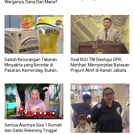
Warganya, Dana Dari Mana?
Makan Impor untuk MBG:
Suruh Bikin Lokal
Gaduh Kecurangan Takaran
Soal RUU TNI Disetujui DPR,
Minyakita yang Beredar di
Menhan: Memperjelas Batasan
Pasaran, Kemendag: Bukan
Prajurit Aktif di Ranah Jabatan
Produk Subsidi
Sipil
Semua Asetnya Sisa 1 Rumah
dan Saldo Rekening Tinggal