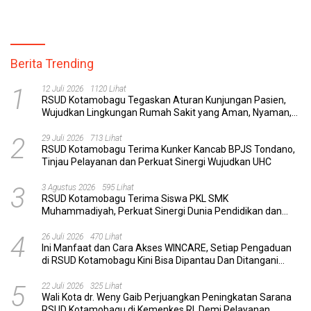
Berita Trending
1
12 Juli 2026
1120 Lihat
RSUD Kotamobagu Tegaskan Aturan Kunjungan Pasien,
Wujudkan Lingkungan Rumah Sakit yang Aman, Nyaman,
dan Berkualitas
2
29 Juli 2026
713 Lihat
RSUD Kotamobagu Terima Kunker Kancab BPJS Tondano,
Tinjau Pelayanan dan Perkuat Sinergi Wujudkan UHC
3
3 Agustus 2026
595 Lihat
RSUD Kotamobagu Terima Siswa PKL SMK
Muhammadiyah, Perkuat Sinergi Dunia Pendidikan dan
Layanan Kesehatan
4
26 Juli 2026
470 Lihat
Ini Manfaat dan Cara Akses WINCARE, Setiap Pengaduan
di RSUD Kotamobagu Kini Bisa Dipantau Dan Ditangani
dengan Tuntas
5
22 Juli 2026
325 Lihat
Wali Kota dr. Weny Gaib Perjuangkan Peningkatan Sarana
RSUD Kotamobagu di Kemenkes RI, Demi Pelayanan