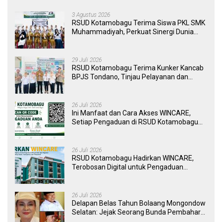
3 Agustus 2026
RSUD Kotamobagu Terima Siswa PKL SMK
Muhammadiyah, Perkuat Sinergi Dunia
Pendidikan dan Layanan Kesehatan
29 Juli 2026
RSUD Kotamobagu Terima Kunker Kancab
BPJS Tondano, Tinjau Pelayanan dan
Perkuat Sinergi Wujudkan UHC
26 Juli 2026
Ini Manfaat dan Cara Akses WINCARE,
Setiap Pengaduan di RSUD Kotamobagu
Kini Bisa Dipantau Dan Ditangani dengan
Tuntas
26 Juli 2026
RSUD Kotamobagu Hadirkan WINCARE,
Terobosan Digital untuk Pengaduan
Masyarakat dan Pegawai yang Cepat,
Transparan, dan Responsif
26 Juli 2026
Delapan Belas Tahun Bolaang Mongondow
Selatan: Jejak Seorang Bunda Pembaharu
dan Sebuah Daerah yang Menolak