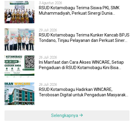
3 Agustus 2026
RSUD Kotamobagu Terima Siswa PKL SMK
Muhammadiyah, Perkuat Sinergi Dunia
Pendidikan dan Layanan Kesehatan
29 Juli 2026
RSUD Kotamobagu Terima Kunker Kancab BPJS
Tondano, Tinjau Pelayanan dan Perkuat Sinergi
Wujudkan UHC
26 Juli 2026
Ini Manfaat dan Cara Akses WINCARE, Setiap
Pengaduan di RSUD Kotamobagu Kini Bisa
Dipantau Dan Ditangani dengan Tuntas
26 Juli 2026
RSUD Kotamobagu Hadirkan WINCARE,
Terobosan Digital untuk Pengaduan Masyarakat
dan Pegawai yang Cepat, Transparan, dan
Responsif
Selengkapnya