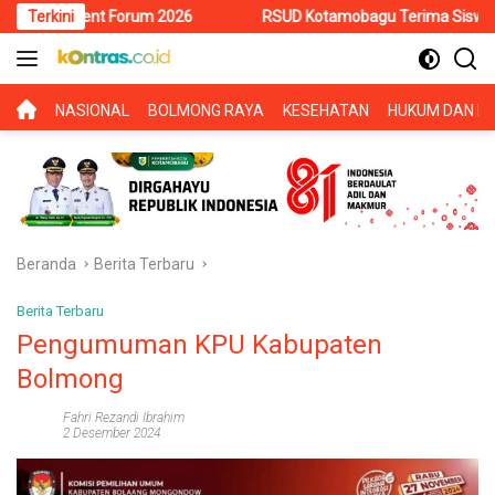
Langsung
 Forum 2026
Terkini
RSUD Kotamobagu Terima Siswa PKL SMK Muhamma
ke
konten
BERANDA
NASIONAL
BOLMONG RAYA
KESEHATAN
HUKUM DAN KR
Beranda
Berita Terbaru
Berita Terbaru
Pengumuman KPU Kabupaten
Bolmong
Fahri Rezandi Ibrahim
2 Desember 2024