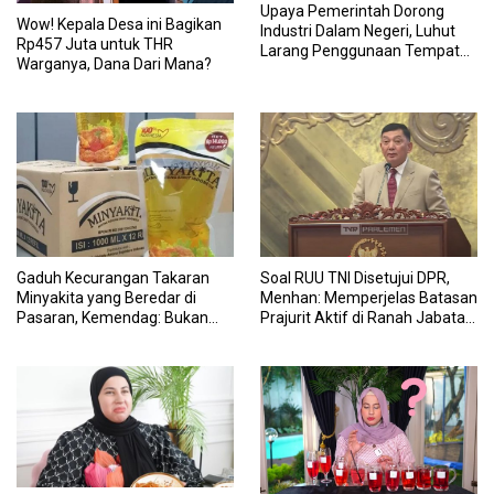
Upaya Pemerintah Dorong
Wow! Kepala Desa ini Bagikan
Industri Dalam Negeri, Luhut
Rp457 Juta untuk THR
Larang Penggunaan Tempat
Warganya, Dana Dari Mana?
Makan Impor untuk MBG:
Suruh Bikin Lokal
Gaduh Kecurangan Takaran
Soal RUU TNI Disetujui DPR,
Minyakita yang Beredar di
Menhan: Memperjelas Batasan
Pasaran, Kemendag: Bukan
Prajurit Aktif di Ranah Jabatan
Produk Subsidi
Sipil