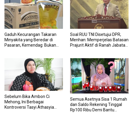
Gaduh Kecurangan Takaran
Soal RUU TNI Disetujui DPR,
Minyakita yang Beredar di
Menhan: Memperjelas Batasan
Pasaran, Kemendag: Bukan
Prajurit Aktif di Ranah Jabatan
Produk Subsidi
Sipil
Sebelum Bika Ambon Ci
Semua Asetnya Sisa 1 Rumah
Mehong, Ini Berbagai
dan Saldo Rekening Tinggal
Kontroversi Tasyi Athasyia
Rp100 Ribu Demi Bantu
yang Dinilai Tak Etis dalam
Keluarga, Nunung: Kalau Saya
Mereview Makanan
Stop, Mereka Mau Gimana?