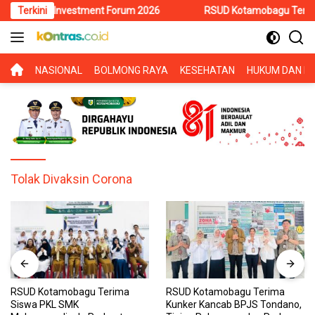
Langsung
awesi Investment Forum 2026
Terkini
RSUD Kotamobagu Terima Siswa
ke
konten
BERANDA
NASIONAL
BOLMONG RAYA
KESEHATAN
HUKUM DAN KR
Tolak Divaksin Corona
RSUD Kotamobagu Terima
RSUD Kotamobagu Terima
Siswa PKL SMK
Kunker Kancab BPJS Tondano,