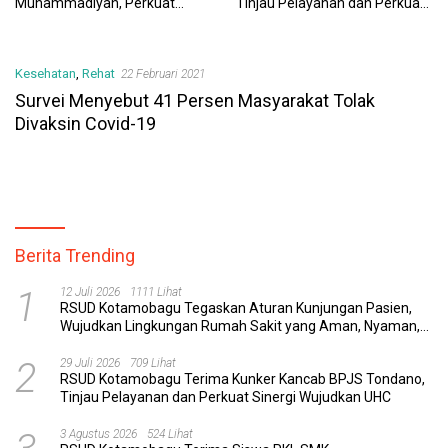
Muhammadiyah, Perkuat
Tinjau Pelayanan dan Perkuat
Sinergi Dunia Pendidikan dan
Sinergi Wujudkan UHC
Layanan Kesehatan
Kesehatan
,
Rehat
22 Februari 2021
Survei Menyebut 41 Persen Masyarakat Tolak
Divaksin Covid-19
Berita Trending
1
12 Juli 2026
1111 Lihat
RSUD Kotamobagu Tegaskan Aturan Kunjungan Pasien,
Wujudkan Lingkungan Rumah Sakit yang Aman, Nyaman,
dan Berkualitas
2
29 Juli 2026
709 Lihat
RSUD Kotamobagu Terima Kunker Kancab BPJS Tondano,
Tinjau Pelayanan dan Perkuat Sinergi Wujudkan UHC
3 Agustus 2026
524 Lihat