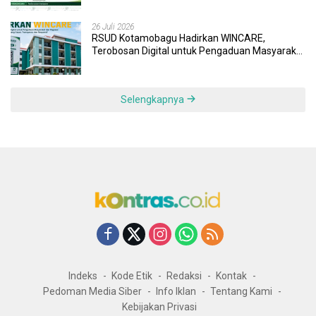
26 Juli 2026
RSUD Kotamobagu Hadirkan WINCARE,
Terobosan Digital untuk Pengaduan Masyarakat
dan Pegawai yang Cepat, Transparan, dan
Responsif
Selengkapnya
Indeks
Kode Etik
Redaksi
Kontak
Pedoman Media Siber
Info Iklan
Tentang Kami
Kebijakan Privasi