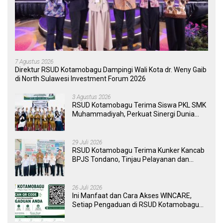
7 Agustus 2026
Direktur RSUD Kotamobagu Dampingi Wali Kota dr. Weny Gaib
di North Sulawesi Investment Forum 2026
3 Agustus 2026
RSUD Kotamobagu Terima Siswa PKL SMK
Muhammadiyah, Perkuat Sinergi Dunia
Pendidikan dan Layanan Kesehatan
29 Juli 2026
RSUD Kotamobagu Terima Kunker Kancab
BPJS Tondano, Tinjau Pelayanan dan
Perkuat Sinergi Wujudkan UHC
26 Juli 2026
Ini Manfaat dan Cara Akses WINCARE,
Setiap Pengaduan di RSUD Kotamobagu
Kini Bisa Dipantau Dan Ditangani dengan
Tuntas