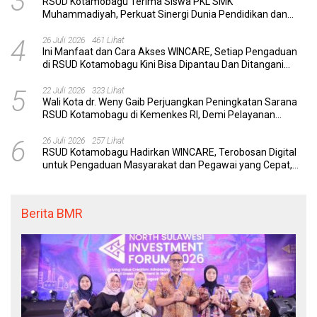
3
RSUD Kotamobagu Terima Siswa PKL SMK
Muhammadiyah, Perkuat Sinergi Dunia Pendidikan dan
Layanan Kesehatan
4
26 Juli 2026
461 Lihat
Ini Manfaat dan Cara Akses WINCARE, Setiap Pengaduan
di RSUD Kotamobagu Kini Bisa Dipantau Dan Ditangani
dengan Tuntas
5
22 Juli 2026
323 Lihat
Wali Kota dr. Weny Gaib Perjuangkan Peningkatan Sarana
RSUD Kotamobagu di Kemenkes RI, Demi Pelayanan
Kesehatan yang Lebih Modern
6
26 Juli 2026
257 Lihat
RSUD Kotamobagu Hadirkan WINCARE, Terobosan Digital
untuk Pengaduan Masyarakat dan Pegawai yang Cepat,
Transparan, dan Responsif
Berita BMR