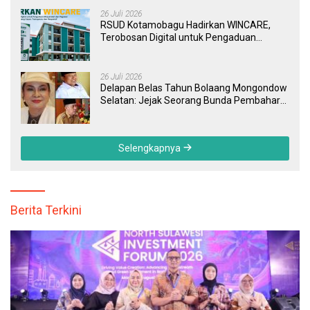
26 Juli 2026
RSUD Kotamobagu Hadirkan WINCARE,
Terobosan Digital untuk Pengaduan
Masyarakat dan Pegawai yang Cepat,
Transparan, dan Responsif
26 Juli 2026
Delapan Belas Tahun Bolaang Mongondow
Selatan: Jejak Seorang Bunda Pembaharu
dan Sebuah Daerah yang Menolak
Tertinggal
Selengkapnya
Berita Terkini