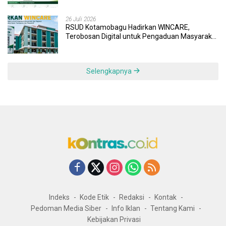
26 Juli 2026
RSUD Kotamobagu Hadirkan WINCARE,
Terobosan Digital untuk Pengaduan Masyarakat
dan Pegawai yang Cepat, Transparan, dan
Responsif
Selengkapnya
Indeks
Kode Etik
Redaksi
Kontak
Pedoman Media Siber
Info Iklan
Tentang Kami
Kebijakan Privasi