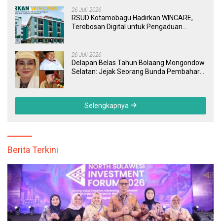
26 Juli 2026
RSUD Kotamobagu Hadirkan WINCARE,
Terobosan Digital untuk Pengaduan
Masyarakat dan Pegawai yang Cepat,
Transparan, dan Responsif
26 Juli 2026
Delapan Belas Tahun Bolaang Mongondow
Selatan: Jejak Seorang Bunda Pembaharu
dan Sebuah Daerah yang Menolak
Tertinggal
Selengkapnya
Berita Terkini