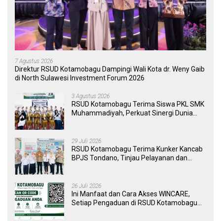
7 Agustus 2026
Direktur RSUD Kotamobagu Dampingi Wali Kota dr. Weny Gaib
di North Sulawesi Investment Forum 2026
3 Agustus 2026
RSUD Kotamobagu Terima Siswa PKL SMK
Muhammadiyah, Perkuat Sinergi Dunia
Pendidikan dan Layanan Kesehatan
29 Juli 2026
RSUD Kotamobagu Terima Kunker Kancab
BPJS Tondano, Tinjau Pelayanan dan
Perkuat Sinergi Wujudkan UHC
26 Juli 2026
Ini Manfaat dan Cara Akses WINCARE,
Setiap Pengaduan di RSUD Kotamobagu
Kini Bisa Dipantau Dan Ditangani dengan
Tuntas