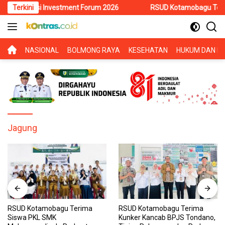
Langsung
ulawesi Investment Forum 2026
Terkini
RSUD Kotamobagu Terima Sisw
ke
konten
BERANDA
NASIONAL
BOLMONG RAYA
KESEHATAN
HUKUM DAN KR
Jagung
RSUD Kotamobagu Terima
RSUD Kotamobagu Terima
Siswa PKL SMK
Kunker Kancab BPJS Tondano,