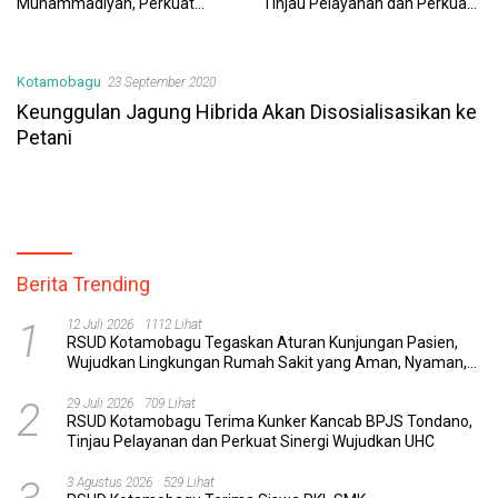
Muhammadiyah, Perkuat
Tinjau Pelayanan dan Perkuat
Sinergi Dunia Pendidikan dan
Sinergi Wujudkan UHC
Layanan Kesehatan
Kotamobagu
23 September 2020
Keunggulan Jagung Hibrida Akan Disosialisasikan ke
Petani
Berita Trending
1
12 Juli 2026
1112 Lihat
RSUD Kotamobagu Tegaskan Aturan Kunjungan Pasien,
Wujudkan Lingkungan Rumah Sakit yang Aman, Nyaman,
dan Berkualitas
2
29 Juli 2026
709 Lihat
RSUD Kotamobagu Terima Kunker Kancab BPJS Tondano,
Tinjau Pelayanan dan Perkuat Sinergi Wujudkan UHC
3 Agustus 2026
529 Lihat