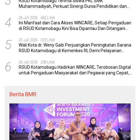
3
RSUD Kotamobagu Terima Siswa PKL SMK
Muhammadiyah, Perkuat Sinergi Dunia Pendidikan dan
Layanan Kesehatan
4
26 Juli 2026
462 Lihat
Ini Manfaat dan Cara Akses WINCARE, Setiap Pengaduan
di RSUD Kotamobagu Kini Bisa Dipantau Dan Ditangani
dengan Tuntas
5
22 Juli 2026
323 Lihat
Wali Kota dr. Weny Gaib Perjuangkan Peningkatan Sarana
RSUD Kotamobagu di Kemenkes RI, Demi Pelayanan
Kesehatan yang Lebih Modern
6
26 Juli 2026
258 Lihat
RSUD Kotamobagu Hadirkan WINCARE, Terobosan Digital
untuk Pengaduan Masyarakat dan Pegawai yang Cepat,
Transparan, dan Responsif
Berita BMR