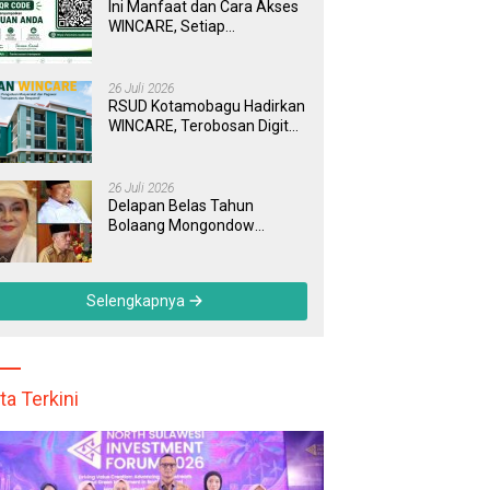
Ini Manfaat dan Cara Akses
WINCARE, Setiap
Pengaduan di RSUD
Kotamobagu Kini Bisa
Dipantau Dan Ditangani
26 Juli 2026
dengan Tuntas
RSUD Kotamobagu Hadirkan
WINCARE, Terobosan Digital
untuk Pengaduan
Masyarakat dan Pegawai
yang Cepat, Transparan, dan
26 Juli 2026
Responsif
Delapan Belas Tahun
Bolaang Mongondow
Selatan: Jejak Seorang
Bunda Pembaharu dan
Sebuah Daerah yang
Selengkapnya
Menolak Tertinggal
ta Terkini