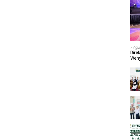
7 Agu
Dire
Weny
202