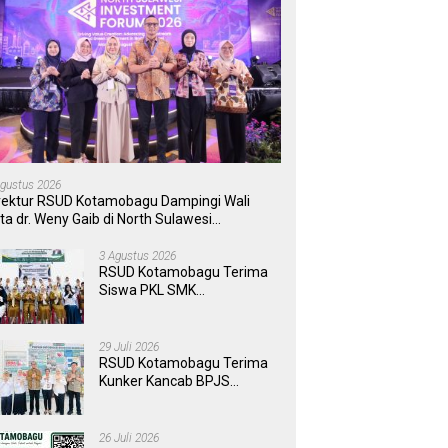
Agustus 2026
rektur RSUD Kotamobagu Dampingi Wali
ta dr. Weny Gaib di North Sulawesi
vestment Forum 2026
3 Agustus 2026
RSUD Kotamobagu Terima
Siswa PKL SMK
Muhammadiyah, Perkuat
Sinergi Dunia Pendidikan
dan Layanan Kesehatan
29 Juli 2026
RSUD Kotamobagu Terima
Kunker Kancab BPJS
Tondano, Tinjau Pelayanan
dan Perkuat Sinergi
Wujudkan UHC
26 Juli 2026