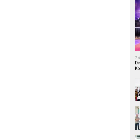
7 
Di
Ko
In