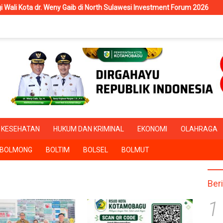
Weny Gaib di North Sulawesi Investment Forum 2026
RSUD Kot
KESEHATAN
HUKUM DAN KRIMINAL
EKONOMI
OLAHRAGA
BOLMONG
BOLTIM
BOLSEL
BOLMUT
Ber
1