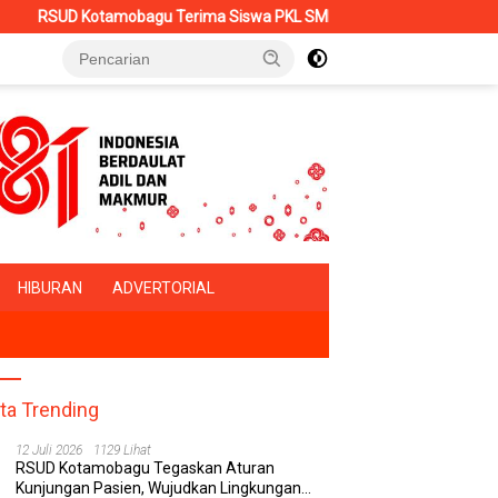
amobagu Terima Siswa PKL SMK Muhammadiyah, Perkuat Sinergi Duni
HIBURAN
ADVERTORIAL
ita Trending
12 Juli 2026
1129 Lihat
RSUD Kotamobagu Tegaskan Aturan
Kunjungan Pasien, Wujudkan Lingkungan