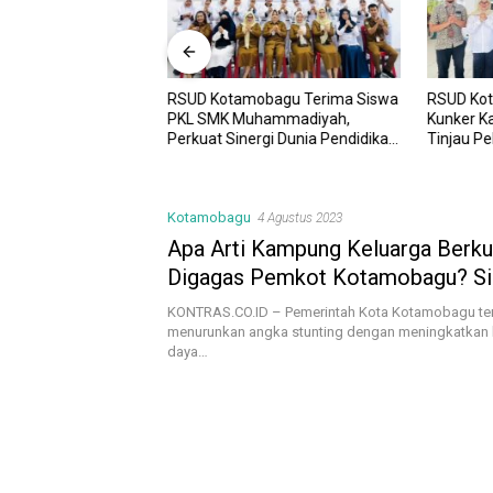
RSUD Kotamobagu Terima Siswa
RSUD Ko
UD Kotamobagu
PKL SMK Muhammadiyah,
Kunker K
i Kota dr. Weny Gaib
Perkuat Sinergi Dunia Pendidikan
Tinjau P
awesi Investment
dan Layanan Kesehatan
Sinergi 
Kotamobagu
4 Agustus 2023
Apa Arti Kampung Keluarga Berkua
Digagas Pemkot Kotamobagu? S
Penjelasan Ahmad Yani Umar
KONTRAS.CO.ID – Pemerintah Kota Kotamobagu te
menurunkan angka stunting dengan meningkatkan 
daya…