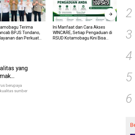
2
tamobagu Terima
Ini Manfaat dan Cara Akses
RSUD
3
ancab BPJS Tondano,
WINCARE, Setiap Pengaduan di
WINCA
elayanan dan Perkuat
RSUD Kotamobagu Kini Bisa
untuk
Wujudkan UHC
Dipantau Dan Ditangani dengan
dan P
Tuntas
Trans
4
litas yang
5
imak
rus berupaya
kualitas sumber
6
B