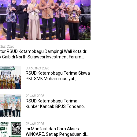
stus 2026
ktur RSUD Kotamobagu Dampingi Wali Kota dr.
 Gaib di North Sulawesi Investment Forum
6
3 Agustus 2026
RSUD Kotamobagu Terima Siswa
PKL SMK Muhammadiyah,
Perkuat Sinergi Dunia Pendidikan
dan Layanan Kesehatan
29 Juli 2026
RSUD Kotamobagu Terima
Kunker Kancab BPJS Tondano,
Tinjau Pelayanan dan Perkuat
Sinergi Wujudkan UHC
26 Juli 2026
Ini Manfaat dan Cara Akses
WINCARE, Setiap Pengaduan di