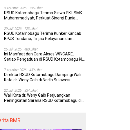
Rumah Sakit yang Aman, Nyaman, dan
Berkualitas
3 Agustus 2026
736 Lihat
RSUD Kotamobagu Terima Siswa PKL SMK
Muhammadiyah, Perkuat Sinergi Dunia
Pendidikan dan Layanan Kesehatan
 Kotamobagu Hadirkan
Delapan Belas Tahun Bolaang
Wa
29 Juli 2026
723 Lihat
RE, Terobosan Digital
Mongondow Selatan: Jejak
P
RSUD Kotamobagu Terima Kunker Kancab
 Pengaduan Masyarakat
Seorang Bunda Pembaharu dan
S
BPJS Tondano, Tinjau Pelayanan dan
egawai yang Cepat,
Sebuah Daerah yang Menolak
K
Perkuat Sinergi Wujudkan UHC
paran, dan Responsif
Tertinggal
K
26 Juli 2026
480 Lihat
Ini Manfaat dan Cara Akses WINCARE,
Setiap Pengaduan di RSUD Kotamobagu Kini
Bisa Dipantau Dan Ditangani dengan Tuntas
7 Agustus 2026
439 Lihat
Direktur RSUD Kotamobagu Dampingi Wali
Kota dr. Weny Gaib di North Sulawesi
Investment Forum 2026
22 Juli 2026
334 Lihat
Wali Kota dr. Weny Gaib Perjuangkan
Peningkatan Sarana RSUD Kotamobagu di
Kemenkes RI, Demi Pelayanan Kesehatan
yang Lebih Modern
erita BMR