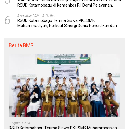
Wali Kota dr. Weny Gaib Perjuangkan Peningkatan Sarana
RSUD Kotamobagu di Kemenkes RI, Demi Pelayanan
Kesehatan yang Lebih Modern
6
3 Agustus 2026
313 Lihat
RSUD Kotamobagu Terima Siswa PKL SMK
Muhammadiyah, Perkuat Sinergi Dunia Pendidikan dan
Layanan Kesehatan
Berita BMR
3 Agustus 2026
RSUD Kotamobagu Terima Siswa PKL SMK Muhammadiyah,