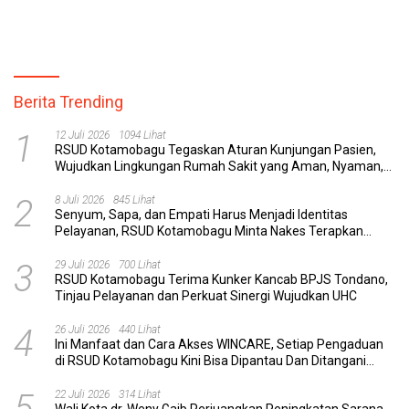
Kesehatan yang Lebih Modern
Penyelidikan
Berita Trending
1
12 Juli 2026
1094 Lihat
RSUD Kotamobagu Tegaskan Aturan Kunjungan Pasien,
Wujudkan Lingkungan Rumah Sakit yang Aman, Nyaman,
dan Berkualitas
2
8 Juli 2026
845 Lihat
Senyum, Sapa, dan Empati Harus Menjadi Identitas
Pelayanan, RSUD Kotamobagu Minta Nakes Terapkan
Komunikasi Efektif
3
29 Juli 2026
700 Lihat
RSUD Kotamobagu Terima Kunker Kancab BPJS Tondano,
Tinjau Pelayanan dan Perkuat Sinergi Wujudkan UHC
4
26 Juli 2026
440 Lihat
Ini Manfaat dan Cara Akses WINCARE, Setiap Pengaduan
di RSUD Kotamobagu Kini Bisa Dipantau Dan Ditangani
dengan Tuntas
5
22 Juli 2026
314 Lihat