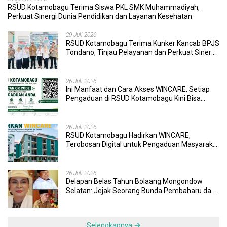
RSUD Kotamobagu Terima Siswa PKL SMK Muhammadiyah,
Perkuat Sinergi Dunia Pendidikan dan Layanan Kesehatan
29 Juli 2026
RSUD Kotamobagu Terima Kunker Kancab BPJS
Tondano, Tinjau Pelayanan dan Perkuat Sinergi
Wujudkan UHC
26 Juli 2026
Ini Manfaat dan Cara Akses WINCARE, Setiap
Pengaduan di RSUD Kotamobagu Kini Bisa
Dipantau Dan Ditangani dengan Tuntas
26 Juli 2026
RSUD Kotamobagu Hadirkan WINCARE,
Terobosan Digital untuk Pengaduan Masyarakat
dan Pegawai yang Cepat, Transparan, dan
Responsif
26 Juli 2026
Delapan Belas Tahun Bolaang Mongondow
Selatan: Jejak Seorang Bunda Pembaharu dan
Sebuah Daerah yang Menolak Tertinggal
Selengkapnya