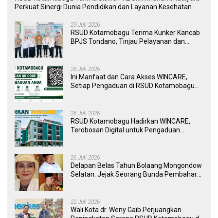
Perkuat Sinergi Dunia Pendidikan dan Layanan Kesehatan
29 Juli 2026
RSUD Kotamobagu Terima Kunker Kancab
BPJS Tondano, Tinjau Pelayanan dan
Perkuat Sinergi Wujudkan UHC
26 Juli 2026
Ini Manfaat dan Cara Akses WINCARE,
Setiap Pengaduan di RSUD Kotamobagu
Kini Bisa Dipantau Dan Ditangani dengan
Tuntas
26 Juli 2026
RSUD Kotamobagu Hadirkan WINCARE,
Terobosan Digital untuk Pengaduan
Masyarakat dan Pegawai yang Cepat,
Transparan, dan Responsif
26 Juli 2026
Delapan Belas Tahun Bolaang Mongondow
Selatan: Jejak Seorang Bunda Pembaharu
dan Sebuah Daerah yang Menolak
Tertinggal
22 Juli 2026
Wali Kota dr. Weny Gaib Perjuangkan