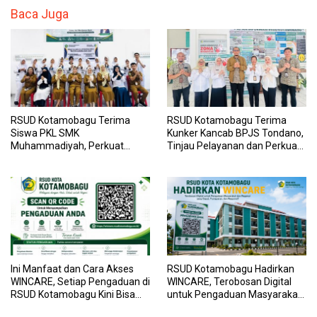
Baca Juga
RSUD Kotamobagu Terima
RSUD Kotamobagu Terima
Siswa PKL SMK
Kunker Kancab BPJS Tondano,
Muhammadiyah, Perkuat
Tinjau Pelayanan dan Perkuat
Sinergi Dunia Pendidikan dan
Sinergi Wujudkan UHC
Layanan Kesehatan
Ini Manfaat dan Cara Akses
RSUD Kotamobagu Hadirkan
WINCARE, Setiap Pengaduan di
WINCARE, Terobosan Digital
RSUD Kotamobagu Kini Bisa
untuk Pengaduan Masyarakat
Dipantau Dan Ditangani
dan Pegawai yang Cepat,