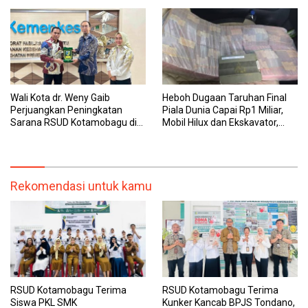
dengan Tuntas
Transparan, dan Responsif
Wali Kota dr. Weny Gaib
Heboh Dugaan Taruhan Final
Perjuangkan Peningkatan
Piala Dunia Capai Rp1 Miliar,
Sarana RSUD Kotamobagu di
Mobil Hilux dan Ekskavator,
Kemenkes RI, Demi Pelayanan
Polres Bolmong Lakukan
Kesehatan yang Lebih Modern
Penyelidikan
Rekomendasi untuk kamu
RSUD Kotamobagu Terima
RSUD Kotamobagu Terima
Siswa PKL SMK
Kunker Kancab BPJS Tondano,