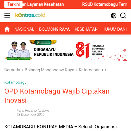
Langsung
n Layanan Kesehatan
Terkini
RSUD Kotamobagu Terima Kunker Kancab
ke
konten
BERANDA
NASIONAL
BOLMONG RAYA
KESEHATAN
HUKUM DAN KR
Beranda
Bolaang Mongondow Raya
Kotamobagu
Kotamobagu
OPD Kotamobagu Wajib Ciptakan
Inovasi
Fahri Rezandi Ibrahim
18 Desember 2020
KOTAMOBAGU, KONTRAS MEDIA
– Seluruh Organisasi