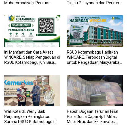
Muhammadiyah, Perkuat
Tinjau Pelayanan dan Perkuat
Sinergi Dunia Pendidikan dan
Sinergi Wujudkan UHC
Layanan Kesehatan
Ini Manfaat dan Cara Akses
RSUD Kotamobagu Hadirkan
WINCARE, Setiap Pengaduan di
WINCARE, Terobosan Digital
RSUD Kotamobagu Kini Bisa
untuk Pengaduan Masyarakat
Dipantau Dan Ditangani
dan Pegawai yang Cepat,
dengan Tuntas
Transparan, dan Responsif
Wali Kota dr. Weny Gaib
Heboh Dugaan Taruhan Final
Perjuangkan Peningkatan
Piala Dunia Capai Rp1 Miliar,
Sarana RSUD Kotamobagu di
Mobil Hilux dan Ekskavator,
Kemenkes RI, Demi Pelayanan
Polres Bolmong Lakukan