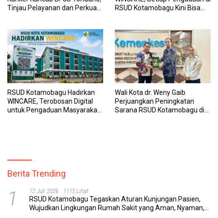
Tinjau Pelayanan dan Perkuat
RSUD Kotamobagu Kini Bisa
Sinergi Wujudkan UHC
Dipantau Dan Ditangani
dengan Tuntas
RSUD Kotamobagu Hadirkan
Wali Kota dr. Weny Gaib
WINCARE, Terobosan Digital
Perjuangkan Peningkatan
untuk Pengaduan Masyarakat
Sarana RSUD Kotamobagu di
dan Pegawai yang Cepat,
Kemenkes RI, Demi Pelayanan
Transparan, dan Responsif
Kesehatan yang Lebih Modern
Berita Trending
1
12 Juli 2026
1115 Lihat
RSUD Kotamobagu Tegaskan Aturan Kunjungan Pasien,
Wujudkan Lingkungan Rumah Sakit yang Aman, Nyaman,
dan Berkualitas