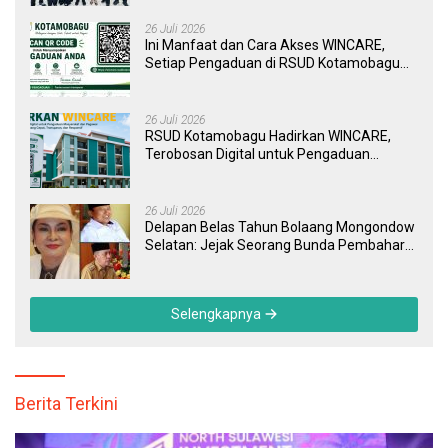
26 Juli 2026
Ini Manfaat dan Cara Akses WINCARE,
Setiap Pengaduan di RSUD Kotamobagu
Kini Bisa Dipantau Dan Ditangani dengan
Tuntas
26 Juli 2026
RSUD Kotamobagu Hadirkan WINCARE,
Terobosan Digital untuk Pengaduan
Masyarakat dan Pegawai yang Cepat,
Transparan, dan Responsif
26 Juli 2026
Delapan Belas Tahun Bolaang Mongondow
Selatan: Jejak Seorang Bunda Pembaharu
dan Sebuah Daerah yang Menolak
Tertinggal
Selengkapnya
Berita Terkini