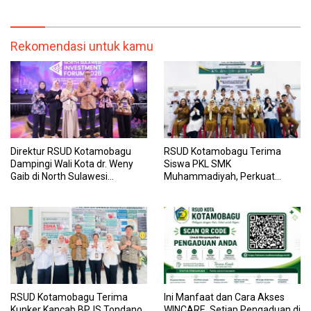
Transparan, dan Responsif
Kesehatan yang Lebih Modern
Rekomendasi untuk kamu
Direktur RSUD Kotamobagu
RSUD Kotamobagu Terima
Dampingi Wali Kota dr. Weny
Siswa PKL SMK
Gaib di North Sulawesi
Muhammadiyah, Perkuat
Investment Forum 2026
Sinergi Dunia Pendidikan dan
Layanan Kesehatan
RSUD Kotamobagu Terima
Ini Manfaat dan Cara Akses
Kunker Kancab BPJS Tondano,
WINCARE, Setiap Pengaduan di