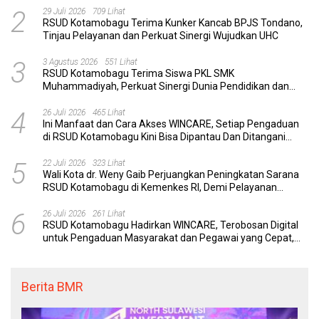
2
29 Juli 2026
709 Lihat
RSUD Kotamobagu Terima Kunker Kancab BPJS Tondano,
Tinjau Pelayanan dan Perkuat Sinergi Wujudkan UHC
3
3 Agustus 2026
551 Lihat
RSUD Kotamobagu Terima Siswa PKL SMK
Muhammadiyah, Perkuat Sinergi Dunia Pendidikan dan
Layanan Kesehatan
4
26 Juli 2026
465 Lihat
Ini Manfaat dan Cara Akses WINCARE, Setiap Pengaduan
di RSUD Kotamobagu Kini Bisa Dipantau Dan Ditangani
dengan Tuntas
5
22 Juli 2026
323 Lihat
Wali Kota dr. Weny Gaib Perjuangkan Peningkatan Sarana
RSUD Kotamobagu di Kemenkes RI, Demi Pelayanan
Kesehatan yang Lebih Modern
6
26 Juli 2026
261 Lihat
RSUD Kotamobagu Hadirkan WINCARE, Terobosan Digital
untuk Pengaduan Masyarakat dan Pegawai yang Cepat,
Transparan, dan Responsif
Berita BMR