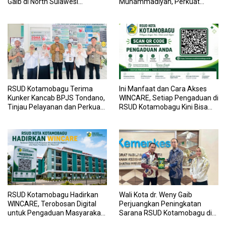
Gaib di North Sulawesi
Muhammadiyah, Perkuat
Investment Forum 2026
Sinergi Dunia Pendidikan dan
Layanan Kesehatan
RSUD Kotamobagu Terima
Ini Manfaat dan Cara Akses
Kunker Kancab BPJS Tondano,
WINCARE, Setiap Pengaduan di
Tinjau Pelayanan dan Perkuat
RSUD Kotamobagu Kini Bisa
Sinergi Wujudkan UHC
Dipantau Dan Ditangani
dengan Tuntas
RSUD Kotamobagu Hadirkan
Wali Kota dr. Weny Gaib
WINCARE, Terobosan Digital
Perjuangkan Peningkatan
untuk Pengaduan Masyarakat
Sarana RSUD Kotamobagu di
dan Pegawai yang Cepat,
Kemenkes RI, Demi Pelayanan