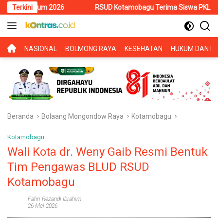
Langsung
2026
Terkini
RSUD Kotamobagu Terima Siswa PKL SMK Muhammadiyah,
ke
konten
BERANDA
NASIONAL
BOLMONG RAYA
KESEHATAN
HUKUM DAN KR
Beranda
Bolaang Mongondow Raya
Kotamobagu
Kotamobagu
Wali Kota dr. Weny Gaib Resmi Bentuk
Tim Pengawas BLUD RSUD
Kotamobagu
Fahri Rezandi Ibrahim
26 Mei 2026