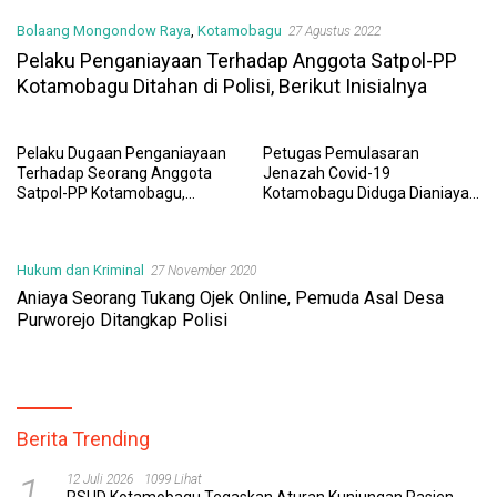
Bolaang Mongondow Raya
,
Kotamobagu
27 Agustus 2022
Pelaku Penganiayaan Terhadap Anggota Satpol-PP
Kotamobagu Ditahan di Polisi, Berikut Inisialnya
Pelaku Dugaan Penganiayaan
Petugas Pemulasaran
Terhadap Seorang Anggota
Jenazah Covid-19
Satpol-PP Kotamobagu,
Kotamobagu Diduga Dianiaya
Diamankan Polisi
Massa
Hukum dan Kriminal
27 November 2020
Aniaya Seorang Tukang Ojek Online, Pemuda Asal Desa
Purworejo Ditangkap Polisi
Berita Trending
1
12 Juli 2026
1099 Lihat