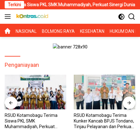
Langsung
rima Siswa PKL SMK Muhammadiyah, Perkuat Sinergi Dunia Pendidik
Terkini
ke
konten
BERANDA
NASIONAL
BOLMONG RAYA
KESEHATAN
HUKUM DAN KR
Penganiayaan
RSUD Kotamobagu Terima
RSUD Kotamobagu Terima
Siswa PKL SMK
Kunker Kancab BPJS Tondano,
Muhammadiyah, Perkuat
Tinjau Pelayanan dan Perkuat
Sinergi Dunia Pendidikan dan
Sinergi Wujudkan UHC
Layanan Kesehatan