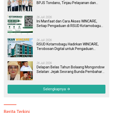
BPJS Tondano, Tinjau Pelayanan dan
Perkuat Sinergi Wujudkan UHC
26 Juli 2026
Ini Manfaat dan Cara Akses WINCARE,
Setiap Pengaduan di RSUD Kotamobagu
Kini Bisa Dipantau Dan Ditangani dengan
Tuntas
26 Juli 2026
RSUD Kotamobagu Hadirkan WINCARE,
Terobosan Digital untuk Pengaduan
Masyarakat dan Pegawai yang Cepat,
Transparan, dan Responsif
26 Juli 2026
Delapan Belas Tahun Bolaang Mongondow
Selatan: Jejak Seorang Bunda Pembaharu
dan Sebuah Daerah yang Menolak
Tertinggal
Selengkapnya
Berita Terkini