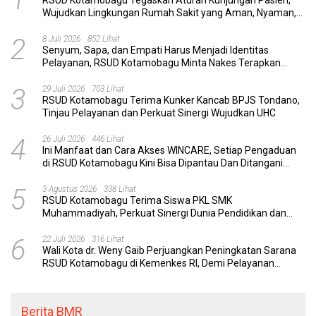
RSUD Kotamobagu Tegaskan Aturan Kunjungan Pasien,
Wujudkan Lingkungan Rumah Sakit yang Aman, Nyaman,
dan Berkualitas
2
8 Juli 2026
852 Lihat
Senyum, Sapa, dan Empati Harus Menjadi Identitas
Pelayanan, RSUD Kotamobagu Minta Nakes Terapkan
Komunikasi Efektif
3
29 Juli 2026
703 Lihat
RSUD Kotamobagu Terima Kunker Kancab BPJS Tondano,
Tinjau Pelayanan dan Perkuat Sinergi Wujudkan UHC
4
26 Juli 2026
446 Lihat
Ini Manfaat dan Cara Akses WINCARE, Setiap Pengaduan
di RSUD Kotamobagu Kini Bisa Dipantau Dan Ditangani
dengan Tuntas
5
3 Agustus 2026
338 Lihat
RSUD Kotamobagu Terima Siswa PKL SMK
Muhammadiyah, Perkuat Sinergi Dunia Pendidikan dan
Layanan Kesehatan
6
22 Juli 2026
316 Lihat
Wali Kota dr. Weny Gaib Perjuangkan Peningkatan Sarana
RSUD Kotamobagu di Kemenkes RI, Demi Pelayanan
Kesehatan yang Lebih Modern
Berita BMR