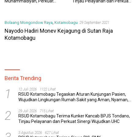
Muhammadiyah, Perkuat
Tinjau Pelayanan dan Perkuat
Sinergi Dunia Pendidikan dan
Sinergi Wujudkan UHC
Layanan Kesehatan
Bolaang Mongondow Raya
,
Kotamobagu
29 September 2021
Nayodo Hadiri Monev Kejagung di Sutan Raja
Kotamobagu
Berita Trending
1
12 Juli 2026
1122 Lihat
RSUD Kotamobagu Tegaskan Aturan Kunjungan Pasien,
Wujudkan Lingkungan Rumah Sakit yang Aman, Nyaman,
dan Berkualitas
2
29 Juli 2026
715 Lihat
RSUD Kotamobagu Terima Kunker Kancab BPJS Tondano,
Tinjau Pelayanan dan Perkuat Sinergi Wujudkan UHC
3 Agustus 2026
627 Lihat