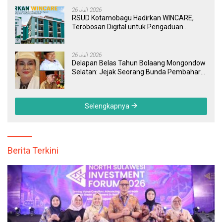
26 Juli 2026
RSUD Kotamobagu Hadirkan WINCARE,
Terobosan Digital untuk Pengaduan
Masyarakat dan Pegawai yang Cepat,
Transparan, dan Responsif
26 Juli 2026
Delapan Belas Tahun Bolaang Mongondow
Selatan: Jejak Seorang Bunda Pembaharu
dan Sebuah Daerah yang Menolak
Tertinggal
Selengkapnya
Berita Terkini