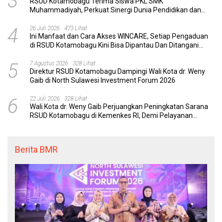
3
RSUD Kotamobagu Terima Siswa PKL SMK
Muhammadiyah, Perkuat Sinergi Dunia Pendidikan dan
Layanan Kesehatan
4
26 Juli 2026
473 Lihat
Ini Manfaat dan Cara Akses WINCARE, Setiap Pengaduan
di RSUD Kotamobagu Kini Bisa Dipantau Dan Ditangani
dengan Tuntas
5
7 Agustus 2026
328 Lihat
Direktur RSUD Kotamobagu Dampingi Wali Kota dr. Weny
Gaib di North Sulawesi Investment Forum 2026
6
22 Juli 2026
328 Lihat
Wali Kota dr. Weny Gaib Perjuangkan Peningkatan Sarana
RSUD Kotamobagu di Kemenkes RI, Demi Pelayanan
Kesehatan yang Lebih Modern
Berita BMR