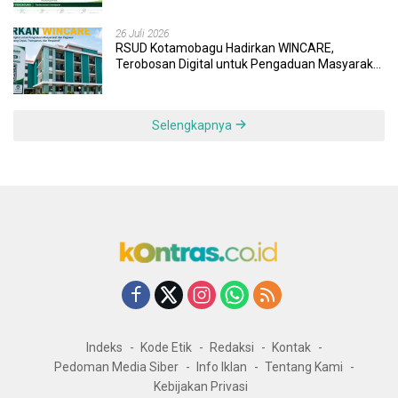
26 Juli 2026
RSUD Kotamobagu Hadirkan WINCARE,
Terobosan Digital untuk Pengaduan Masyarakat
dan Pegawai yang Cepat, Transparan, dan
Responsif
Selengkapnya
Indeks
Kode Etik
Redaksi
Kontak
Pedoman Media Siber
Info Iklan
Tentang Kami
Kebijakan Privasi