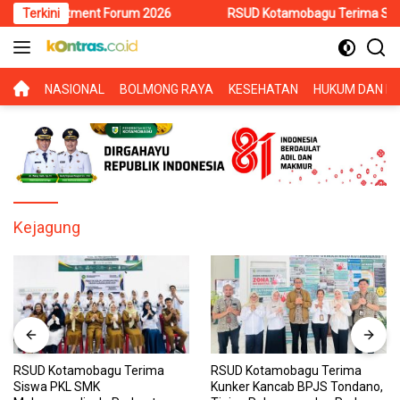
Langsung
 Investment Forum 2026
Terkini
RSUD Kotamobagu Terima Siswa PKL S
ke
konten
BERANDA
NASIONAL
BOLMONG RAYA
KESEHATAN
HUKUM DAN KR
Kejagung
RSUD Kotamobagu Terima
RSUD Kotamobagu Terima
Siswa PKL SMK
Kunker Kancab BPJS Tondano,