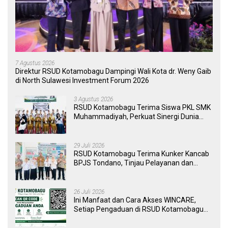
7 Agustus 2026
Direktur RSUD Kotamobagu Dampingi Wali Kota dr. Weny Gaib
di North Sulawesi Investment Forum 2026
3 Agustus 2026
RSUD Kotamobagu Terima Siswa PKL SMK
Muhammadiyah, Perkuat Sinergi Dunia
Pendidikan dan Layanan Kesehatan
29 Juli 2026
RSUD Kotamobagu Terima Kunker Kancab
BPJS Tondano, Tinjau Pelayanan dan
Perkuat Sinergi Wujudkan UHC
26 Juli 2026
Ini Manfaat dan Cara Akses WINCARE,
Setiap Pengaduan di RSUD Kotamobagu
Kini Bisa Dipantau Dan Ditangani dengan
Tuntas