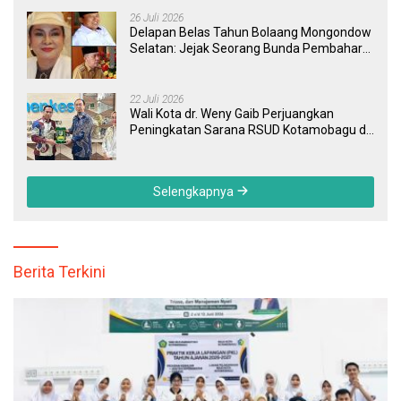
26 Juli 2026
Delapan Belas Tahun Bolaang Mongondow
Selatan: Jejak Seorang Bunda Pembaharu
dan Sebuah Daerah yang Menolak
Tertinggal
22 Juli 2026
Wali Kota dr. Weny Gaib Perjuangkan
Peningkatan Sarana RSUD Kotamobagu di
Kemenkes RI, Demi Pelayanan Kesehatan
yang Lebih Modern
Selengkapnya
Berita Terkini