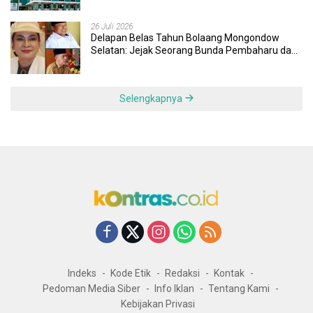
Responsif
26 Juli 2026
Delapan Belas Tahun Bolaang Mongondow
Selatan: Jejak Seorang Bunda Pembaharu dan
Sebuah Daerah yang Menolak Tertinggal
Selengkapnya
Indeks
Kode Etik
Redaksi
Kontak
Pedoman Media Siber
Info Iklan
Tentang Kami
Kebijakan Privasi