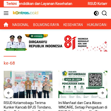
Langsung
ia Pendidikan dan Layanan Kesehatan
Terkini
RSUD Kotamobagu Ter
ke
konten
BERANDA
NASIONAL
BOLMONG RAYA
KESEHATAN
HUKUM DAN KR
ke-68
RSUD Kotamobagu Terima
Ini Manfaat dan Cara Akses
Kunker Kancab BPJS Tondano,
WINCARE, Setiap Pengaduan di