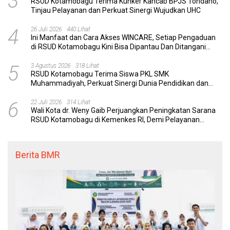
3
RSUD Kotamobagu Terima Kunker Kancab BPJS Tondano,
Tinjau Pelayanan dan Perkuat Sinergi Wujudkan UHC
4
26 Juli 2026
440 Lihat
Ini Manfaat dan Cara Akses WINCARE, Setiap Pengaduan
di RSUD Kotamobagu Kini Bisa Dipantau Dan Ditangani
dengan Tuntas
5
3 Agustus 2026
318 Lihat
RSUD Kotamobagu Terima Siswa PKL SMK
Muhammadiyah, Perkuat Sinergi Dunia Pendidikan dan
Layanan Kesehatan
6
22 Juli 2026
314 Lihat
Wali Kota dr. Weny Gaib Perjuangkan Peningkatan Sarana
RSUD Kotamobagu di Kemenkes RI, Demi Pelayanan
Kesehatan yang Lebih Modern
Berita BMR