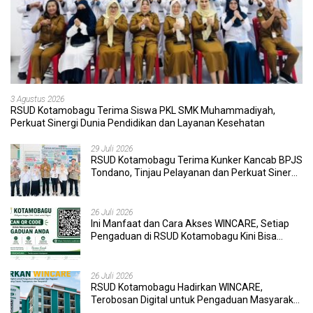
3 Agustus 2026
RSUD Kotamobagu Terima Siswa PKL SMK Muhammadiyah,
Perkuat Sinergi Dunia Pendidikan dan Layanan Kesehatan
29 Juli 2026
RSUD Kotamobagu Terima Kunker Kancab BPJS
Tondano, Tinjau Pelayanan dan Perkuat Sinergi
Wujudkan UHC
26 Juli 2026
Ini Manfaat dan Cara Akses WINCARE, Setiap
Pengaduan di RSUD Kotamobagu Kini Bisa
Dipantau Dan Ditangani dengan Tuntas
26 Juli 2026
RSUD Kotamobagu Hadirkan WINCARE,
Terobosan Digital untuk Pengaduan Masyarakat
dan Pegawai yang Cepat, Transparan, dan