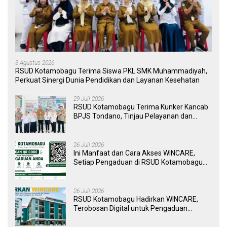
3 Agustus 2026
RSUD Kotamobagu Terima Siswa PKL SMK Muhammadiyah,
Perkuat Sinergi Dunia Pendidikan dan Layanan Kesehatan
29 Juli 2026
RSUD Kotamobagu Terima Kunker Kancab
BPJS Tondano, Tinjau Pelayanan dan
Perkuat Sinergi Wujudkan UHC
26 Juli 2026
Ini Manfaat dan Cara Akses WINCARE,
Setiap Pengaduan di RSUD Kotamobagu
Kini Bisa Dipantau Dan Ditangani dengan
Tuntas
26 Juli 2026
RSUD Kotamobagu Hadirkan WINCARE,
Terobosan Digital untuk Pengaduan
Masyarakat dan Pegawai yang Cepat,
Transparan, dan Responsif