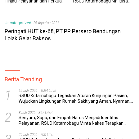
Tinjau Pelayanan dan Perkuat
RSUD Kotamobagu Kini Bisa
Sinergi Wujudkan UHC
Dipantau Dan Ditangani
dengan Tuntas
Uncategorized
28 Agustus 2021
Peringati HUT ke-68, PT PP Persero Bendungan
Lolak Gelar Baksos
Berita Trending
1
12 Juli 2026
1094 Lihat
RSUD Kotamobagu Tegaskan Aturan Kunjungan Pasien,
Wujudkan Lingkungan Rumah Sakit yang Aman, Nyaman,
dan Berkualitas
2
8 Juli 2026
847 Lihat
Senyum, Sapa, dan Empati Harus Menjadi Identitas
Pelayanan, RSUD Kotamobagu Minta Nakes Terapkan
Komunikasi Efektif
29 Juli 2026
700 Lihat