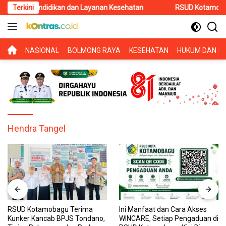
Langsung
a Pendidikan dan Layanan Kesehatan
Terkini
RSUD Kotamobagu Terim
ke
konten
BERANDA
NASIONAL
BOLMONG RAYA
KESEHATAN
HUKUM DAN KR
Hendra Tangel
RSUD Kotamobagu Terima
Ini Manfaat dan Cara Akses
Kunker Kancab BPJS Tondano,
WINCARE, Setiap Pengaduan di