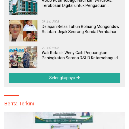
RSUD Kotamobagu Hadirkan WINCARE,
Terobosan Digital untuk Pengaduan
Masyarakat dan Pegawai yang Cepat,
Transparan, dan Responsif
26 Juli 2026
Delapan Belas Tahun Bolaang Mongondow
Selatan: Jejak Seorang Bunda Pembaharu
dan Sebuah Daerah yang Menolak
Tertinggal
22 Juli 2026
Wali Kota dr. Weny Gaib Perjuangkan
Peningkatan Sarana RSUD Kotamobagu di
Kemenkes RI, Demi Pelayanan Kesehatan
yang Lebih Modern
Selengkapnya
Berita Terkini