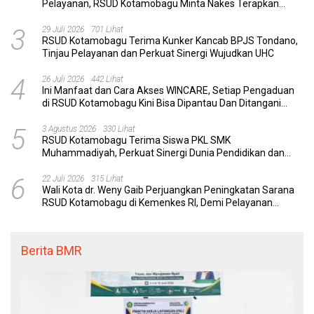
Pelayanan, RSUD Kotamobagu Minta Nakes Terapkan
Komunikasi Efektif
3
29 Juli 2026
701 Lihat
RSUD Kotamobagu Terima Kunker Kancab BPJS Tondano,
Tinjau Pelayanan dan Perkuat Sinergi Wujudkan UHC
4
26 Juli 2026
442 Lihat
Ini Manfaat dan Cara Akses WINCARE, Setiap Pengaduan
di RSUD Kotamobagu Kini Bisa Dipantau Dan Ditangani
dengan Tuntas
5
3 Agustus 2026
330 Lihat
RSUD Kotamobagu Terima Siswa PKL SMK
Muhammadiyah, Perkuat Sinergi Dunia Pendidikan dan
Layanan Kesehatan
6
22 Juli 2026
315 Lihat
Wali Kota dr. Weny Gaib Perjuangkan Peningkatan Sarana
RSUD Kotamobagu di Kemenkes RI, Demi Pelayanan
Kesehatan yang Lebih Modern
Berita BMR