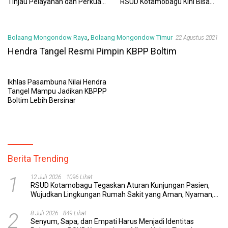
Tinjau Pelayanan dan Perkuat
RSUD Kotamobagu Kini Bisa
Sinergi Wujudkan UHC
Dipantau Dan Ditangani
dengan Tuntas
Bolaang Mongondow Raya
,
Bolaang Mongondow Timur
22 Agustus 2021
Hendra Tangel Resmi Pimpin KBPP Boltim
Ikhlas Pasambuna Nilai Hendra
Tangel Mampu Jadikan KBPPP
Boltim Lebih Bersinar
Berita Trending
1
12 Juli 2026
1096 Lihat
RSUD Kotamobagu Tegaskan Aturan Kunjungan Pasien,
Wujudkan Lingkungan Rumah Sakit yang Aman, Nyaman,
dan Berkualitas
2
8 Juli 2026
849 Lihat
Senyum, Sapa, dan Empati Harus Menjadi Identitas