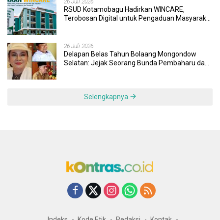
26 Juli 2026
RSUD Kotamobagu Hadirkan WINCARE,
Terobosan Digital untuk Pengaduan Masyarakat
dan Pegawai yang Cepat, Transparan, dan
Responsif
26 Juli 2026
Delapan Belas Tahun Bolaang Mongondow
Selatan: Jejak Seorang Bunda Pembaharu dan
Sebuah Daerah yang Menolak Tertinggal
Selengkapnya
Indeks
Kode Etik
Redaksi
Kontak