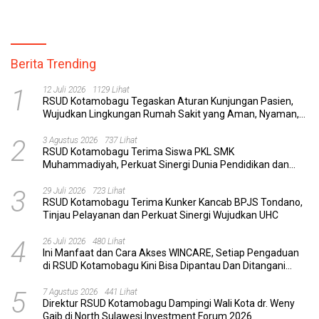
Berita Trending
1
12 Juli 2026
1129 Lihat
RSUD Kotamobagu Tegaskan Aturan Kunjungan Pasien,
Wujudkan Lingkungan Rumah Sakit yang Aman, Nyaman,
dan Berkualitas
2
3 Agustus 2026
737 Lihat
RSUD Kotamobagu Terima Siswa PKL SMK
Muhammadiyah, Perkuat Sinergi Dunia Pendidikan dan
Layanan Kesehatan
3
29 Juli 2026
723 Lihat
RSUD Kotamobagu Terima Kunker Kancab BPJS Tondano,
Tinjau Pelayanan dan Perkuat Sinergi Wujudkan UHC
4
26 Juli 2026
480 Lihat
Ini Manfaat dan Cara Akses WINCARE, Setiap Pengaduan
di RSUD Kotamobagu Kini Bisa Dipantau Dan Ditangani
dengan Tuntas
5
7 Agustus 2026
441 Lihat
Direktur RSUD Kotamobagu Dampingi Wali Kota dr. Weny
Gaib di North Sulawesi Investment Forum 2026