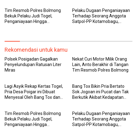
Tim Resmob Polres Bolmong
Pelaku Dugaan Penganiayaan
Bekuk Pelaku Judi Togel,
Terhadap Seorang Anggota
Penganiayaan Hingga
Satpol-PP Kotamobagu,
Membongkar Judi Sabung
Diamankan Polisi
Ayam
Rekomendasi untuk kamu
Polsek Posigadan Gagalkan
Nekat Curi Motor Milik Orang
Penyelundupan Ratusan Liter
Lain, Anto Berakhir di Tangan
Miras
Tim Resmob Polres Bolmong
Lagi Asyik Rekap Kertas Togel,
Bang Tox Bikin Pria Bertato
Pria Desa Poigar ini Dibuat
Sok Jogoan ini Pucat dan Tak
Menyesal Oleh Bang Tox dan
Berkutik Akibat Kedapatan
Tim Resmob Polres Bolmong
Membawa Sajam
Tim Resmob Polres Bolmong
Pelaku Dugaan Penganiayaan
Bekuk Pelaku Judi Togel,
Terhadap Seorang Anggota
Penganiayaan Hingga
Satpol-PP Kotamobagu,
Membongkar Judi Sabung
Diamankan Polisi
Ayam