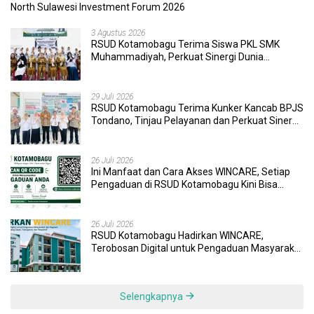
North Sulawesi Investment Forum 2026
3 Agustus 2026
RSUD Kotamobagu Terima Siswa PKL SMK
Muhammadiyah, Perkuat Sinergi Dunia
Pendidikan dan Layanan Kesehatan
29 Juli 2026
RSUD Kotamobagu Terima Kunker Kancab BPJS
Tondano, Tinjau Pelayanan dan Perkuat Sinergi
Wujudkan UHC
26 Juli 2026
Ini Manfaat dan Cara Akses WINCARE, Setiap
Pengaduan di RSUD Kotamobagu Kini Bisa
Dipantau Dan Ditangani dengan Tuntas
26 Juli 2026
RSUD Kotamobagu Hadirkan WINCARE,
Terobosan Digital untuk Pengaduan Masyarakat
dan Pegawai yang Cepat, Transparan, dan
Responsif
Selengkapnya