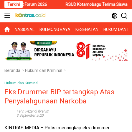
Langsung
ment Forum 2026
Terkini
RSUD Kotamobagu Terima Siswa PKL SMK Muh
ke
konten
BERANDA
NASIONAL
BOLMONG RAYA
KESEHATAN
HUKUM DAN KR
Beranda
Hukum dan Kriminal
Hukum dan Kriminal
Eks Drummer BIP tertangkap Atas
Penyalahgunaan Narkoba
Fahri Rezandi Ibrahim
3 September 2020
KINTRAS MEDIA
– Polisi menangkap eks drummer