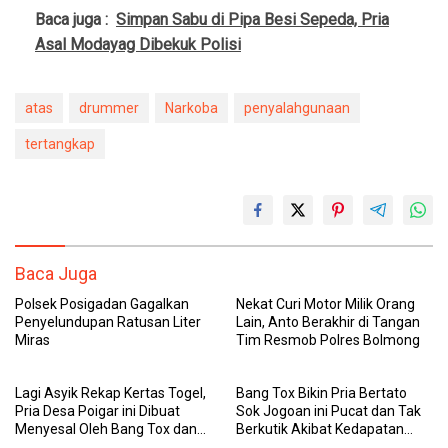
Baca juga :
Simpan Sabu di Pipa Besi Sepeda, Pria
Asal Modayag Dibekuk Polisi
atas
drummer
Narkoba
penyalahgunaan
tertangkap
Baca Juga
Polsek Posigadan Gagalkan
Nekat Curi Motor Milik Orang
Penyelundupan Ratusan Liter
Lain, Anto Berakhir di Tangan
Miras
Tim Resmob Polres Bolmong
Lagi Asyik Rekap Kertas Togel,
Bang Tox Bikin Pria Bertato
Pria Desa Poigar ini Dibuat
Sok Jogoan ini Pucat dan Tak
Menyesal Oleh Bang Tox dan
Berkutik Akibat Kedapatan
Tim Resmob Polres Bolmong
Membawa Sajam