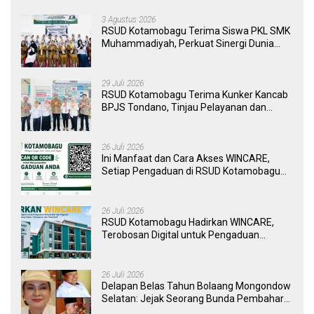
3 Agustus 2026
RSUD Kotamobagu Terima Siswa PKL SMK
Muhammadiyah, Perkuat Sinergi Dunia
Pendidikan dan Layanan Kesehatan
29 Juli 2026
RSUD Kotamobagu Terima Kunker Kancab
BPJS Tondano, Tinjau Pelayanan dan
Perkuat Sinergi Wujudkan UHC
26 Juli 2026
Ini Manfaat dan Cara Akses WINCARE,
Setiap Pengaduan di RSUD Kotamobagu
Kini Bisa Dipantau Dan Ditangani dengan
Tuntas
26 Juli 2026
RSUD Kotamobagu Hadirkan WINCARE,
Terobosan Digital untuk Pengaduan
Masyarakat dan Pegawai yang Cepat,
Transparan, dan Responsif
26 Juli 2026
Delapan Belas Tahun Bolaang Mongondow
Selatan: Jejak Seorang Bunda Pembaharu
dan Sebuah Daerah yang Menolak