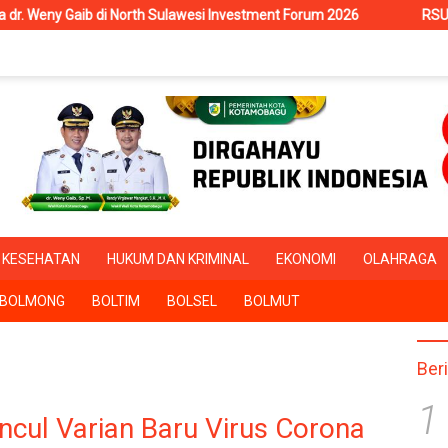
lawesi Investment Forum 2026
RSUD Kotamobagu Terima Sisw
KESEHATAN
HUKUM DAN KRIMINAL
EKONOMI
OLAHRAGA
BOLMONG
BOLTIM
BOLSEL
BOLMUT
Ber
1
ncul Varian Baru Virus Corona