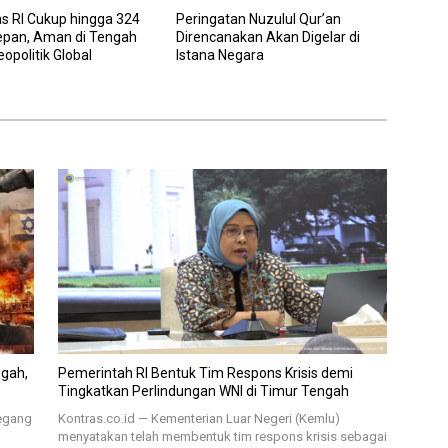
s RI Cukup hingga 324
Peringatan Nuzulul Qur’an
Depan, Aman di Tengah
Direncanakan Akan Digelar di
eopolitik Global
Istana Negara
ngah,
Pemerintah RI Bentuk Tim Respons Krisis demi
Tingkatkan Perlindungan WNI di Timur Tengah
pegang
Kontras.co.id — Kementerian Luar Negeri (Kemlu)
menyatakan telah membentuk tim respons krisis sebagai