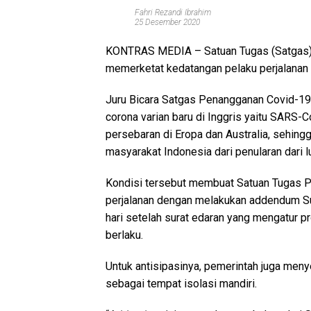
Fahri Rezandi Ibrahim
25 Desember 2020
KONTRAS MEDIA
– Satuan Tugas (Satgas
memerketat kedatangan pelaku perjalanan da
Juru Bicara Satgas Penangganan Covid-19
corona varian baru di Inggris yaitu SARS-
persebaran di Eropa dan Australia, sehin
masyarakat Indonesia dari penularan dari lu
Kondisi tersebut membuat Satuan Tugas 
perjalanan dengan melakukan addendum Sur
hari setelah surat edaran yang mengatur p
berlaku.
Untuk antisipasinya, pemerintah juga men
sebagai tempat isolasi mandiri.