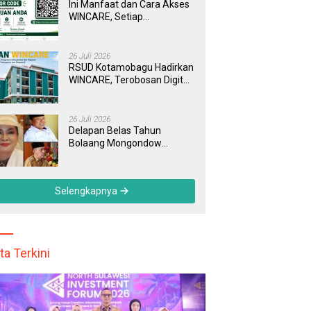
Ini Manfaat dan Cara Akses
WINCARE, Setiap
Pengaduan di RSUD
Kotamobagu Kini Bisa
Dipantau Dan Ditangani
26 Juli 2026
dengan Tuntas
RSUD Kotamobagu Hadirkan
WINCARE, Terobosan Digital
untuk Pengaduan
Masyarakat dan Pegawai
yang Cepat, Transparan, dan
26 Juli 2026
Responsif
Delapan Belas Tahun
Bolaang Mongondow
Selatan: Jejak Seorang
Bunda Pembaharu dan
Sebuah Daerah yang
Selengkapnya
Menolak Tertinggal
ta Terkini