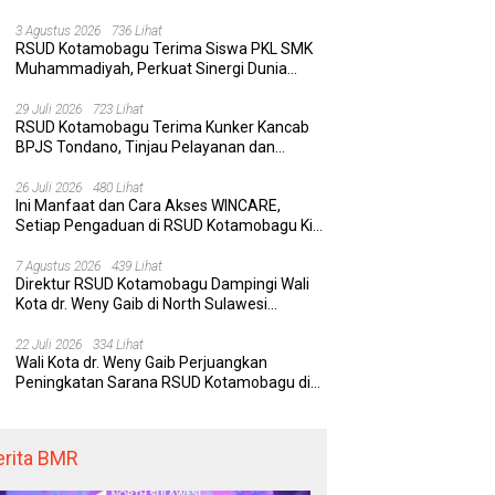
Rumah Sakit yang Aman, Nyaman, dan
Berkualitas
3 Agustus 2026
736 Lihat
RSUD Kotamobagu Terima Siswa PKL SMK
Muhammadiyah, Perkuat Sinergi Dunia
Pendidikan dan Layanan Kesehatan
29 Juli 2026
723 Lihat
RSUD Kotamobagu Terima Kunker Kancab
BPJS Tondano, Tinjau Pelayanan dan
Perkuat Sinergi Wujudkan UHC
26 Juli 2026
480 Lihat
Ini Manfaat dan Cara Akses WINCARE,
Setiap Pengaduan di RSUD Kotamobagu Kini
Bisa Dipantau Dan Ditangani dengan Tuntas
7 Agustus 2026
439 Lihat
Direktur RSUD Kotamobagu Dampingi Wali
Kota dr. Weny Gaib di North Sulawesi
Investment Forum 2026
22 Juli 2026
334 Lihat
Wali Kota dr. Weny Gaib Perjuangkan
Peningkatan Sarana RSUD Kotamobagu di
Kemenkes RI, Demi Pelayanan Kesehatan
yang Lebih Modern
erita BMR