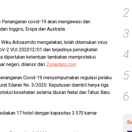
2
) Penanganan covid-19 akan mengawasi dan
ri Inggris, Eropa dan Australia.
3
 Wiku Adisasmito mengatakan, telah ditemukan virus
CoV-2 VUI 202012/01 dan terjadinya peningkatan
4
gga diperlukan ketentuan tambahan memproteksi
ar negeri, dilansir dari
Zonautara.com
5
Penanganan Covid-19 menyempurnakan regulasi pelaku
at Edaran No. 3/2020. Keputusan diambil hanya tiga
rotokol kesehatan selama liburan Natal dan Tahun Baru
6
yediakan 17 hotel dengan kapasitas 3.570 kamar
B