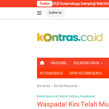
Langsung
rektur RSUD Kotamobagu Dampingi Wali Kota dr. Weny Gaib di North Su
Terkini
ke
Daftar Isi
konten
B
NASIONAL
BOLMONG RAYA
E
R
KOTAMOBAGU
DPRD KOTAMOBAGU
A
N
D
Beranda
Berita Nasional
A
Berita Nasional
,
Berita Terbaru
,
Kesehatan
Waspada! Kini Telah Mu