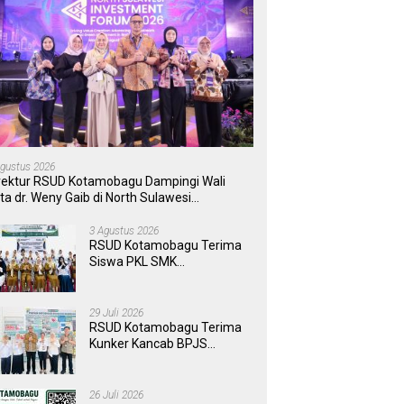
Agustus 2026
rektur RSUD Kotamobagu Dampingi Wali
ta dr. Weny Gaib di North Sulawesi
vestment Forum 2026
3 Agustus 2026
RSUD Kotamobagu Terima
Siswa PKL SMK
Muhammadiyah, Perkuat
Sinergi Dunia Pendidikan
dan Layanan Kesehatan
29 Juli 2026
RSUD Kotamobagu Terima
Kunker Kancab BPJS
Tondano, Tinjau Pelayanan
dan Perkuat Sinergi
Wujudkan UHC
26 Juli 2026