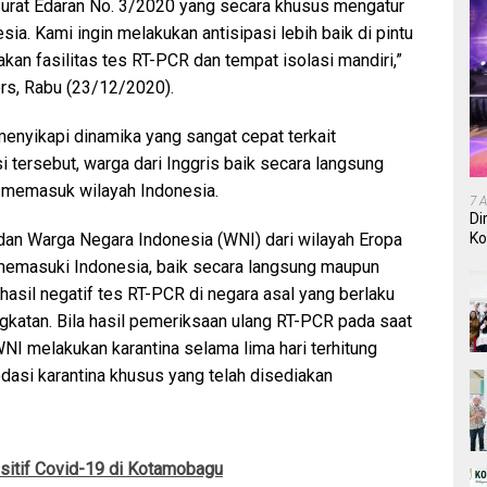
Surat Edaran No. 3/2020 yang secara khusus mengatur
esia. Kami ingin melakukan antisipasi lebih baik di pintu
kan fasilitas tes RT-PCR dan tempat isolasi mandiri,”
ers, Rabu (23/12/2020).
menyikapi dinamika yang sangat cepat terkait
 tersebut, warga dari Inggris baik secara langsung
t memasuk wilayah Indonesia.
7 
Di
Ko
an Warga Negara Indonesia (WNI) dari wilayah Eropa
In
g memasuki Indonesia, baik secara langsung maupun
 hasil negatif tes RT-PCR di negara asal yang berlaku
katan. Bila hasil pemeriksaan ulang RT-PCR pada saat
NI melakukan karantina selama lima hari terhitung
dasi karantina khusus yang telah disediakan
sitif Covid-19 di Kotamobagu