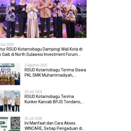
stus 2026
ktur RSUD Kotamobagu Dampingi Wali Kota dr.
 Gaib di North Sulawesi Investment Forum
6
3 Agustus 2026
RSUD Kotamobagu Terima Siswa
PKL SMK Muhammadiyah,
Perkuat Sinergi Dunia Pendidikan
dan Layanan Kesehatan
29 Juli 2026
RSUD Kotamobagu Terima
Kunker Kancab BPJS Tondano,
Tinjau Pelayanan dan Perkuat
Sinergi Wujudkan UHC
26 Juli 2026
Ini Manfaat dan Cara Akses
WINCARE, Setiap Pengaduan di