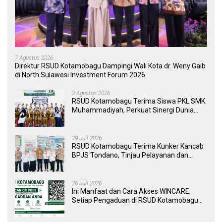
7 Agustus 2026
Direktur RSUD Kotamobagu Dampingi Wali Kota dr. Weny Gaib
di North Sulawesi Investment Forum 2026
3 Agustus 2026
RSUD Kotamobagu Terima Siswa PKL SMK
Muhammadiyah, Perkuat Sinergi Dunia
Pendidikan dan Layanan Kesehatan
29 Juli 2026
RSUD Kotamobagu Terima Kunker Kancab
BPJS Tondano, Tinjau Pelayanan dan
Perkuat Sinergi Wujudkan UHC
26 Juli 2026
Ini Manfaat dan Cara Akses WINCARE,
Setiap Pengaduan di RSUD Kotamobagu
Kini Bisa Dipantau Dan Ditangani dengan
Tuntas