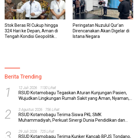
Stok Beras RI Cukup hingga
Peringatan Nuzulul Qur’an
324 Hari ke Depan, Aman di
Direncanakan Akan Digelar di
Tengah Kondisi Geopolitik
Istana Negara
Global
Berita Trending
1
12 Juli 2026
1130 Lihat
RSUD Kotamobagu Tegaskan Aturan Kunjungan Pasien,
Wujudkan Lingkungan Rumah Sakit yang Aman, Nyaman,
dan Berkualitas
2
3 Agustus 2026
756 Lihat
RSUD Kotamobagu Terima Siswa PKL SMK
Muhammadiyah, Perkuat Sinergi Dunia Pendidikan dan
Layanan Kesehatan
3
29 Juli 2026
725 Lihat
RSUD Kotamobagu Terima Kunker Kancab BPJS Tondano,