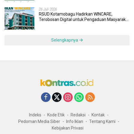
26 Juli 2026
RSUD Kotamobagu Hadirkan WINCARE,
Terobosan Digital untuk Pengaduan Masyarakat
dan Pegawai yang Cepat, Transparan, dan
Responsif
Selengkapnya
Indeks
Kode Etik
Redaksi
Kontak
Pedoman Media Siber
Info Iklan
Tentang Kami
Kebijakan Privasi