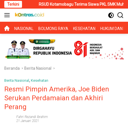
Langsung
Terkini
RSUD Kotamobagu Terima Siswa PKL SMK Muhammadiyah, Perku
ke
konten
BERANDA
NASIONAL
BOLMONG RAYA
KESEHATAN
HUKUM DAN KR
Beranda
Berita Nasional
Berita Nasional
,
Kesehatan
Resmi Pimpin Amerika, Joe Biden
Serukan Perdamaian dan Akhiri
Perang
Fahri Rezandi Ibrahim
21 Januari 2021