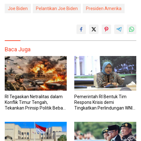
Joe Biden
Pelantikan Joe Biden
Presiden Amerika
Baca Juga
RI Tegaskan Netralitas dalam
Pemerintah RI Bentuk Tim
Konflik Timur Tengah,
Respons Krisis demi
Tekankan Prinsip Politik Bebas
Tingkatkan Perlindungan WNI
Aktif
di Timur Tengah