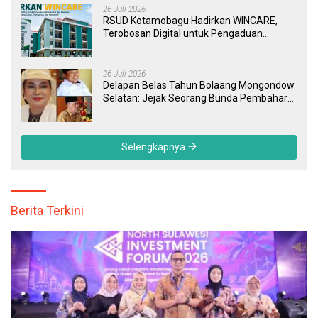
26 Juli 2026
RSUD Kotamobagu Hadirkan WINCARE,
Terobosan Digital untuk Pengaduan
Masyarakat dan Pegawai yang Cepat,
Transparan, dan Responsif
26 Juli 2026
Delapan Belas Tahun Bolaang Mongondow
Selatan: Jejak Seorang Bunda Pembaharu
dan Sebuah Daerah yang Menolak
Tertinggal
Selengkapnya
Berita Terkini