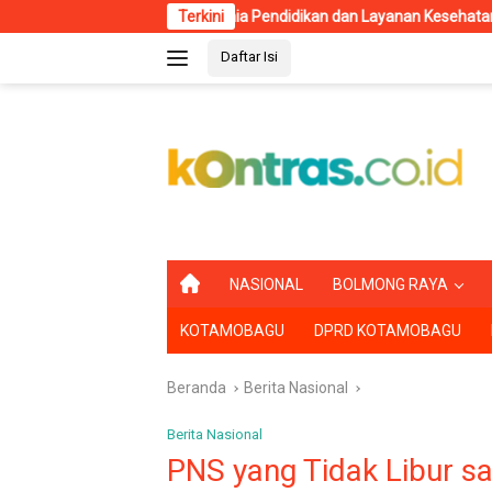
Langsung
unia Pendidikan dan Layanan Kesehatan
Terkini
RSUD Kotamobagu T
ke
Daftar Isi
konten
B
NASIONAL
BOLMONG RAYA
E
R
KOTAMOBAGU
DPRD KOTAMOBAGU
A
N
D
Beranda
Berita Nasional
A
Berita Nasional
PNS yang Tidak Libur saa