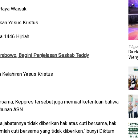
 Raya Waisak
kan Yesus Kristus
a 1446 Hijriah
7 Agu
Dire
 Prabowo, Begini Penjelasan Seskab Teddy
Weny
202
 Kelahiran Yesus Kristus
bersama, Keppres tersebut juga memuat ketentuan bahwa
ahunan ASN.
 jabatannya tidak diberikan hak atas cuti bersama, hak
mlah cuti bersama yang tidak diberikan,” bunyi Diktum