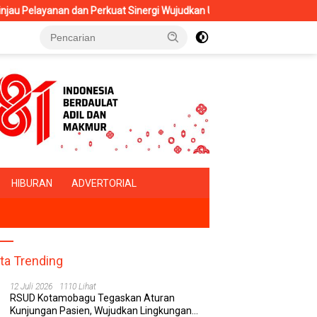
inergi Wujudkan UHC
Ini Manfaat dan Cara Akses WINCARE, Se
HIBURAN
ADVERTORIAL
ita Trending
12 Juli 2026
1110 Lihat
RSUD Kotamobagu Tegaskan Aturan
Kunjungan Pasien, Wujudkan Lingkungan