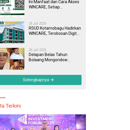
Ini Manfaat dan Cara Akses
WINCARE, Setiap
Pengaduan di RSUD
Kotamobagu Kini Bisa
Dipantau Dan Ditangani
26 Juli 2026
dengan Tuntas
RSUD Kotamobagu Hadirkan
WINCARE, Terobosan Digital
untuk Pengaduan
Masyarakat dan Pegawai
yang Cepat, Transparan, dan
26 Juli 2026
Responsif
Delapan Belas Tahun
Bolaang Mongondow
Selatan: Jejak Seorang
Bunda Pembaharu dan
Sebuah Daerah yang
Selengkapnya
Menolak Tertinggal
ta Terkini