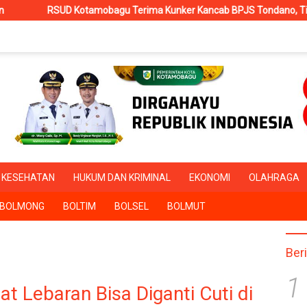
erima Kunker Kancab BPJS Tondano, Tinjau Pelayanan dan Perkuat S
KESEHATAN
HUKUM DAN KRIMINAL
EKONOMI
OLAHRAGA
BOLMONG
BOLTIM
BOLSEL
BOLMUT
Ber
1
t Lebaran Bisa Diganti Cuti di