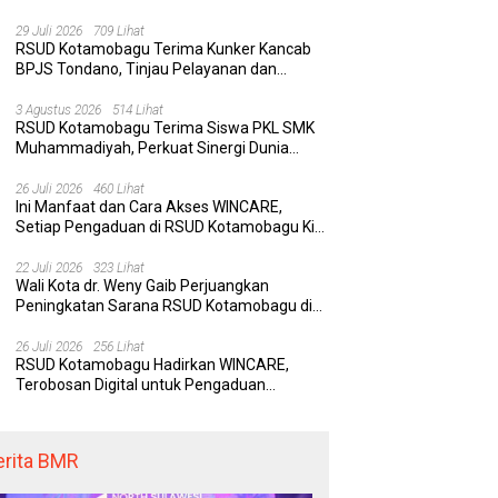
Rumah Sakit yang Aman, Nyaman, dan
Berkualitas
29 Juli 2026
709 Lihat
RSUD Kotamobagu Terima Kunker Kancab
BPJS Tondano, Tinjau Pelayanan dan
Perkuat Sinergi Wujudkan UHC
3 Agustus 2026
514 Lihat
RSUD Kotamobagu Terima Siswa PKL SMK
Muhammadiyah, Perkuat Sinergi Dunia
Pendidikan dan Layanan Kesehatan
26 Juli 2026
460 Lihat
Ini Manfaat dan Cara Akses WINCARE,
Setiap Pengaduan di RSUD Kotamobagu Kini
Bisa Dipantau Dan Ditangani dengan Tuntas
22 Juli 2026
323 Lihat
Wali Kota dr. Weny Gaib Perjuangkan
Peningkatan Sarana RSUD Kotamobagu di
Kemenkes RI, Demi Pelayanan Kesehatan
yang Lebih Modern
26 Juli 2026
256 Lihat
RSUD Kotamobagu Hadirkan WINCARE,
Terobosan Digital untuk Pengaduan
Masyarakat dan Pegawai yang Cepat,
Transparan, dan Responsif
erita BMR