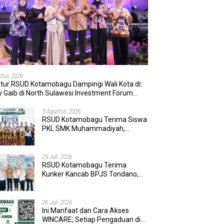
stus 2026
ktur RSUD Kotamobagu Dampingi Wali Kota dr.
 Gaib di North Sulawesi Investment Forum
6
3 Agustus 2026
RSUD Kotamobagu Terima Siswa
PKL SMK Muhammadiyah,
Perkuat Sinergi Dunia Pendidikan
dan Layanan Kesehatan
29 Juli 2026
RSUD Kotamobagu Terima
Kunker Kancab BPJS Tondano,
Tinjau Pelayanan dan Perkuat
Sinergi Wujudkan UHC
26 Juli 2026
Ini Manfaat dan Cara Akses
WINCARE, Setiap Pengaduan di