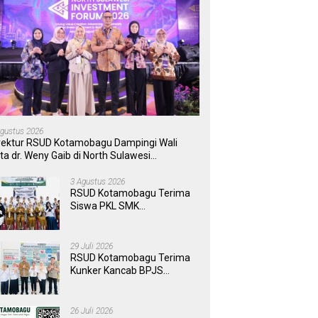
Agustus 2026
rektur RSUD Kotamobagu Dampingi Wali
ta dr. Weny Gaib di North Sulawesi
vestment Forum 2026
3 Agustus 2026
RSUD Kotamobagu Terima
Siswa PKL SMK
Muhammadiyah, Perkuat
Sinergi Dunia Pendidikan
dan Layanan Kesehatan
29 Juli 2026
RSUD Kotamobagu Terima
Kunker Kancab BPJS
Tondano, Tinjau Pelayanan
dan Perkuat Sinergi
Wujudkan UHC
26 Juli 2026