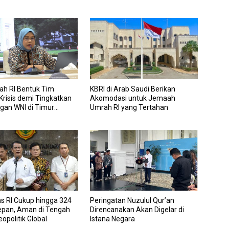
ah RI Bentuk Tim
KBRI di Arab Saudi Berikan
risis demi Tingkatkan
Akomodasi untuk Jemaah
gan WNI di Timur
Umrah RI yang Tertahan
s RI Cukup hingga 324
Peringatan Nuzulul Qur’an
Depan, Aman di Tengah
Direncanakan Akan Digelar di
eopolitik Global
Istana Negara