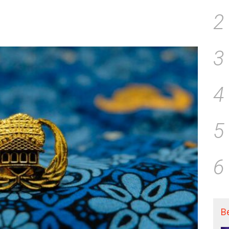
2
3
4
5
6
B