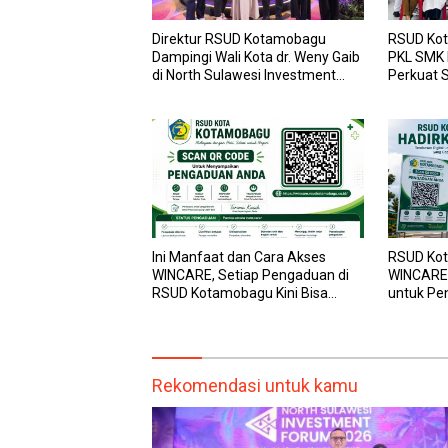
Direktur RSUD Kotamobagu
RSUD Kot
Dampingi Wali Kota dr. Weny Gaib
PKL SMK
di North Sulawesi Investment
Perkuat S
Forum 2026
dan Laya
Ini Manfaat dan Cara Akses
RSUD Kot
WINCARE, Setiap Pengaduan di
WINCARE,
RSUD Kotamobagu Kini Bisa
untuk Pe
Dipantau Dan Ditangani dengan
dan Pega
Tuntas
Transpar
Rekomendasi untuk kamu