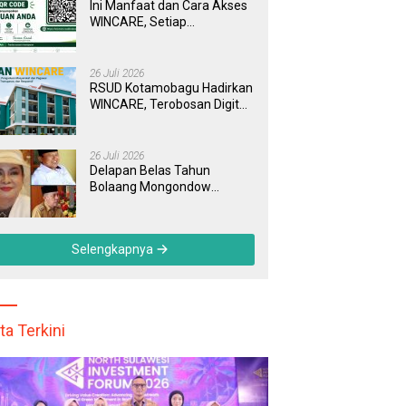
Ini Manfaat dan Cara Akses
WINCARE, Setiap
Pengaduan di RSUD
Kotamobagu Kini Bisa
Dipantau Dan Ditangani
26 Juli 2026
dengan Tuntas
RSUD Kotamobagu Hadirkan
WINCARE, Terobosan Digital
untuk Pengaduan
Masyarakat dan Pegawai
yang Cepat, Transparan, dan
26 Juli 2026
Responsif
Delapan Belas Tahun
Bolaang Mongondow
Selatan: Jejak Seorang
Bunda Pembaharu dan
Sebuah Daerah yang
Selengkapnya
Menolak Tertinggal
ta Terkini