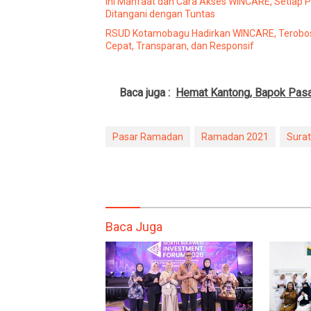
Ini Manfaat dan Cara Akses WINCARE, Setiap 
Ditangani dengan Tuntas
RSUD Kotamobagu Hadirkan WINCARE, Terobos
Cepat, Transparan, dan Responsif
Baca juga :
Hemat Kantong, Bapok Pas
Pasar Ramadan
Ramadan 2021
Sura
Baca Juga