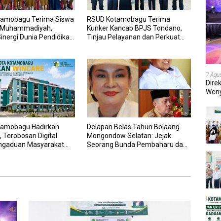
amobagu Terima Siswa
RSUD Kotamobagu Terima
 Muhammadiyah,
Kunker Kancab BPJS Tondano,
inergi Dunia Pendidikan
Tinjau Pelayanan dan Perkuat
nan Kesehatan
Sinergi Wujudkan UHC
7 Agu
Dire
Weny
202
amobagu Hadirkan
Delapan Belas Tahun Bolaang
 Terobosan Digital
Mongondow Selatan: Jejak
ngaduan Masyarakat
Seorang Bunda Pembaharu dan
wai yang Cepat,
Sebuah Daerah yang Menolak
an, dan Responsif
Tertinggal