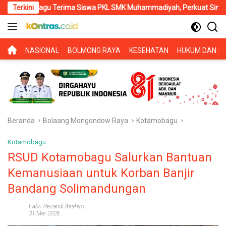
Langsung
swa PKL SMK Muhammadiyah, Perkuat Sinergi Dunia Pendidikan dan 
Terkini
ke
konten
BERANDA
NASIONAL
BOLMONG RAYA
KESEHATAN
HUKUM DAN KR
Beranda
Bolaang Mongondow Raya
Kotamobagu
Kotamobagu
RSUD Kotamobagu Salurkan Bantuan
Kemanusiaan untuk Korban Banjir
Bandang Solimandungan
Fahri Rezandi Ibrahim
31 Mei 2026