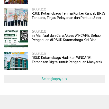
Pendidikan dan Layanan Kesehatan
29 Juli 2026
RSUD Kotamobagu Terima Kunker Kancab BPJS
Tondano, Tinjau Pelayanan dan Perkuat Sinergi
Wujudkan UHC
26 Juli 2026
Ini Manfaat dan Cara Akses WINCARE, Setiap
Pengaduan di RSUD Kotamobagu Kini Bisa
Dipantau Dan Ditangani dengan Tuntas
26 Juli 2026
RSUD Kotamobagu Hadirkan WINCARE,
Terobosan Digital untuk Pengaduan Masyarakat
dan Pegawai yang Cepat, Transparan, dan
Responsif
Selengkapnya