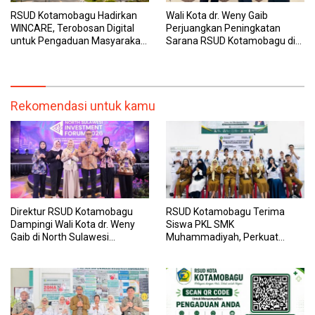
RSUD Kotamobagu Hadirkan
Wali Kota dr. Weny Gaib
WINCARE, Terobosan Digital
Perjuangkan Peningkatan
untuk Pengaduan Masyarakat
Sarana RSUD Kotamobagu di
dan Pegawai yang Cepat,
Kemenkes RI, Demi Pelayanan
Transparan, dan Responsif
Kesehatan yang Lebih Modern
Rekomendasi untuk kamu
Direktur RSUD Kotamobagu
RSUD Kotamobagu Terima
Dampingi Wali Kota dr. Weny
Siswa PKL SMK
Gaib di North Sulawesi
Muhammadiyah, Perkuat
Investment Forum 2026
Sinergi Dunia Pendidikan dan
Layanan Kesehatan