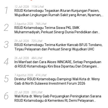
1
12 Juli 2026
1134 Lihat
RSUD Kotamobagu Tegaskan Aturan Kunjungan Pasien,
Wujudkan Lingkungan Rumah Sakit yang Aman, Nyaman,
dan Berkualitas
2
3 Agustus 2026
768 Lihat
RSUD Kotamobagu Terima Siswa PKL SMK
Muhammadiyah, Perkuat Sinergi Dunia Pendidikan dan
Layanan Kesehatan
3
29 Juli 2026
725 Lihat
RSUD Kotamobagu Terima Kunker Kancab BPJS Tondano,
Tinjau Pelayanan dan Perkuat Sinergi Wujudkan UHC
4
26 Juli 2026
484 Lihat
Ini Manfaat dan Cara Akses WINCARE, Setiap Pengaduan
di RSUD Kotamobagu Kini Bisa Dipantau Dan Ditangani
dengan Tuntas
5
7 Agustus 2026
474 Lihat
Direktur RSUD Kotamobagu Dampingi Wali Kota dr. Weny
Gaib di North Sulawesi Investment Forum 2026
6
22 Juli 2026
335 Lihat
Wali Kota dr. Weny Gaib Perjuangkan Peningkatan Sarana
RSUD Kotamobagu di Kemenkes RI, Demi Pelayanan
Kesehatan yang Lebih Modern