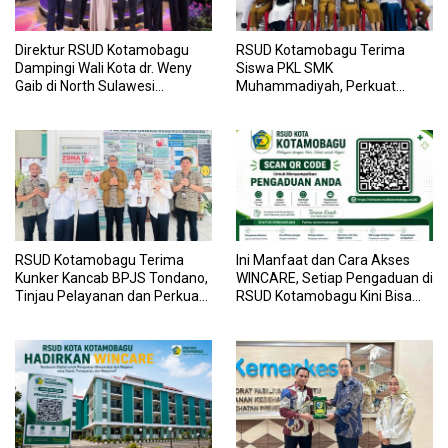
Direktur RSUD Kotamobagu
RSUD Kotamobagu Terima
Dampingi Wali Kota dr. Weny
Siswa PKL SMK
Gaib di North Sulawesi
Muhammadiyah, Perkuat
Investment Forum 2026
Sinergi Dunia Pendidikan dan
Layanan Kesehatan
RSUD Kotamobagu Terima
Ini Manfaat dan Cara Akses
Kunker Kancab BPJS Tondano,
WINCARE, Setiap Pengaduan di
Tinjau Pelayanan dan Perkuat
RSUD Kotamobagu Kini Bisa
Sinergi Wujudkan UHC
Dipantau Dan Ditangani
dengan Tuntas