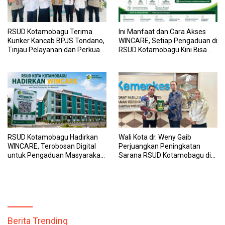
RSUD Kotamobagu Terima
Ini Manfaat dan Cara Akses
Kunker Kancab BPJS Tondano,
WINCARE, Setiap Pengaduan di
Tinjau Pelayanan dan Perkuat
RSUD Kotamobagu Kini Bisa
Sinergi Wujudkan UHC
Dipantau Dan Ditangani
dengan Tuntas
RSUD Kotamobagu Hadirkan
Wali Kota dr. Weny Gaib
WINCARE, Terobosan Digital
Perjuangkan Peningkatan
untuk Pengaduan Masyarakat
Sarana RSUD Kotamobagu di
dan Pegawai yang Cepat,
Kemenkes RI, Demi Pelayanan
Transparan, dan Responsif
Kesehatan yang Lebih Modern
Berita Trending