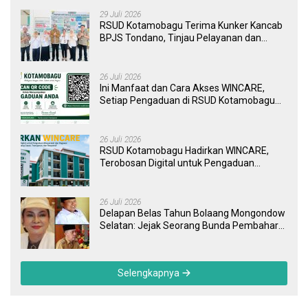
29 Juli 2026
RSUD Kotamobagu Terima Kunker Kancab
BPJS Tondano, Tinjau Pelayanan dan
Perkuat Sinergi Wujudkan UHC
26 Juli 2026
Ini Manfaat dan Cara Akses WINCARE,
Setiap Pengaduan di RSUD Kotamobagu
Kini Bisa Dipantau Dan Ditangani dengan
Tuntas
26 Juli 2026
RSUD Kotamobagu Hadirkan WINCARE,
Terobosan Digital untuk Pengaduan
Masyarakat dan Pegawai yang Cepat,
Transparan, dan Responsif
26 Juli 2026
Delapan Belas Tahun Bolaang Mongondow
Selatan: Jejak Seorang Bunda Pembaharu
dan Sebuah Daerah yang Menolak
Tertinggal
Selengkapnya