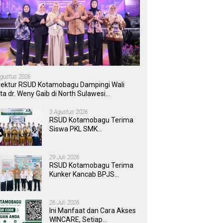
Agustus 2026
rektur RSUD Kotamobagu Dampingi Wali
ta dr. Weny Gaib di North Sulawesi
vestment Forum 2026
3 Agustus 2026
RSUD Kotamobagu Terima
Siswa PKL SMK
Muhammadiyah, Perkuat
Sinergi Dunia Pendidikan
dan Layanan Kesehatan
29 Juli 2026
RSUD Kotamobagu Terima
Kunker Kancab BPJS
Tondano, Tinjau Pelayanan
dan Perkuat Sinergi
Wujudkan UHC
26 Juli 2026
Ini Manfaat dan Cara Akses
WINCARE, Setiap