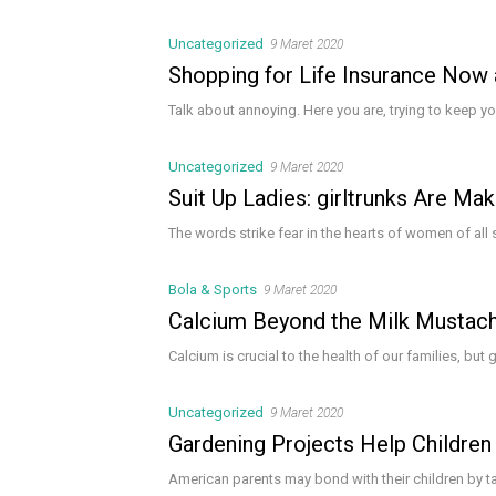
Uncategorized
9 Maret 2020
Shopping for Life Insurance Now
Talk about annoying. Here you are, trying to keep yo
Uncategorized
9 Maret 2020
Suit Up Ladies: girltrunks Are Mak
The words strike fear in the hearts of women of all
Bola & Sports
9 Maret 2020
Calcium Beyond the Milk Mustac
Calcium is crucial to the health of our families, but
Uncategorized
9 Maret 2020
Gardening Projects Help Children
American parents may bond with their children by 