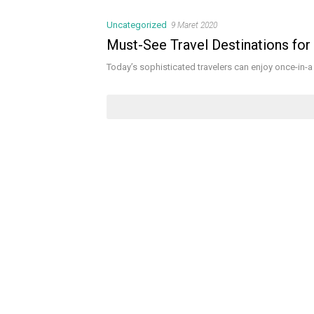
Uncategorized
9 Maret 2020
Must-See Travel Destinations for
Today’s sophisticated travelers can enjoy once-in-a 