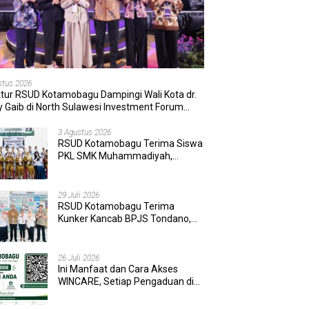
stus 2026
ktur RSUD Kotamobagu Dampingi Wali Kota dr.
 Gaib di North Sulawesi Investment Forum
6
3 Agustus 2026
RSUD Kotamobagu Terima Siswa
PKL SMK Muhammadiyah,
Perkuat Sinergi Dunia Pendidikan
dan Layanan Kesehatan
29 Juli 2026
RSUD Kotamobagu Terima
Kunker Kancab BPJS Tondano,
Tinjau Pelayanan dan Perkuat
Sinergi Wujudkan UHC
26 Juli 2026
Ini Manfaat dan Cara Akses
WINCARE, Setiap Pengaduan di
RSUD Kotamobagu Kini Bisa
Dipantau Dan Ditangani dengan