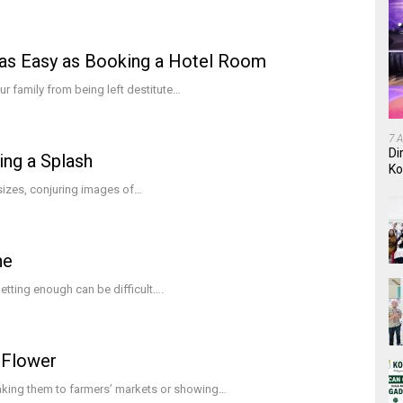
 as Easy as Booking a Hotel Room
ur family from being left destitute…
7 
Di
ing a Splash
Ko
In
 sizes, conjuring images of…
he
 getting enough can be difficult….
 Flower
taking them to farmers’ markets or showing…