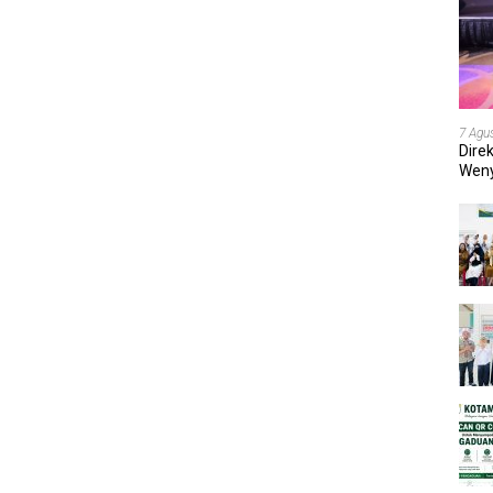
7 Agu
Dire
Weny
202