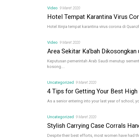
Video
9 Maret 2020
Hotel Tempat Karantina Virus Co
Hotel Xinjia tempat karantina virus corona di Quanz
Video
9 Maret 2020
Area Sekitar Ka’bah Dikosongkan
Keputusan pemerintah Arab Saudi menutup sement
kosong….
Uncategorized
9 Maret 2020
4 Tips for Getting Your Best Hig
As a senior entering into your last year of school, y
Uncategorized
9 Maret 2020
Stylish Carrying Case Corrals Han
Despite their best efforts, most women have had the