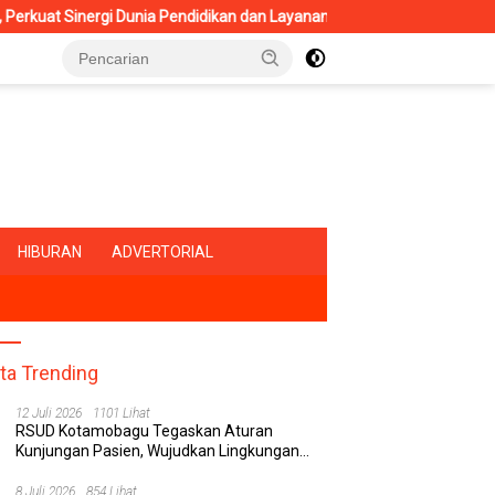
ergi Dunia Pendidikan dan Layanan Kesehatan
RSUD Kotamo
HIBURAN
ADVERTORIAL
ita Trending
12 Juli 2026
1101 Lihat
RSUD Kotamobagu Tegaskan Aturan
Kunjungan Pasien, Wujudkan Lingkungan
Rumah Sakit yang Aman, Nyaman, dan
Berkualitas
8 Juli 2026
854 Lihat