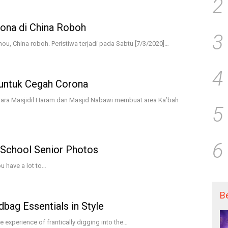
2
rona di China Roboh
3
hou, China roboh. Peristiwa terjadi pada Sabtu [7/3/2020]…
4
 untuk Cegah Corona
ara Masjidil Haram dan Masjid Nabawi membuat area Ka’bah
5
6
h School Senior Photos
ou have a lot to…
B
dbag Essentials in Style
 experience of frantically digging into the…