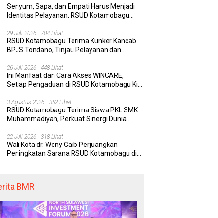
Senyum, Sapa, dan Empati Harus Menjadi
Identitas Pelayanan, RSUD Kotamobagu
Minta Nakes Terapkan Komunikasi Efektif
29 Juli 2026
704 Lihat
RSUD Kotamobagu Terima Kunker Kancab
BPJS Tondano, Tinjau Pelayanan dan
Perkuat Sinergi Wujudkan UHC
26 Juli 2026
448 Lihat
Ini Manfaat dan Cara Akses WINCARE,
Setiap Pengaduan di RSUD Kotamobagu Kini
Bisa Dipantau Dan Ditangani dengan Tuntas
3 Agustus 2026
352 Lihat
RSUD Kotamobagu Terima Siswa PKL SMK
Muhammadiyah, Perkuat Sinergi Dunia
Pendidikan dan Layanan Kesehatan
22 Juli 2026
318 Lihat
Wali Kota dr. Weny Gaib Perjuangkan
Peningkatan Sarana RSUD Kotamobagu di
Kemenkes RI, Demi Pelayanan Kesehatan
yang Lebih Modern
erita BMR