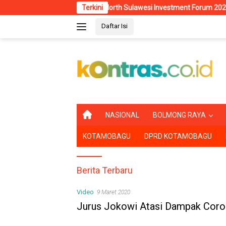
Langsung
 Kota dr. Weny Gaib di North Sulawesi Investment Forum 2026
Terkini
ke
Daftar Isi
konten
B
NASIONAL
BOLMONG RAYA
E
R
KOTAMOBAGU
DPRD KOTAMOBAGU
A
N
D
A
Berita Terbaru
Video
9 Maret 2020
Jurus Jokowi Atasi Dampak Coron