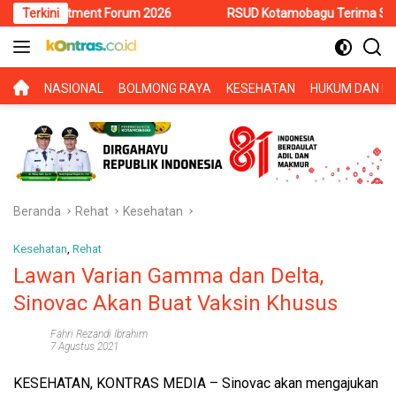
Langsung
Investment Forum 2026
Terkini
RSUD Kotamobagu Terima Siswa PKL S
ke
konten
BERANDA
NASIONAL
BOLMONG RAYA
KESEHATAN
HUKUM DAN KR
Beranda
Rehat
Kesehatan
Kesehatan
,
Rehat
Lawan Varian Gamma dan Delta,
Sinovac Akan Buat Vaksin Khusus
Fahri Rezandi Ibrahim
7 Agustus 2021
KESEHATAN, KONTRAS MEDIA
– Sinovac akan mengajukan