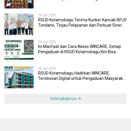
Pendidikan dan Layanan Kesehatan
29 Juli 2026
RSUD Kotamobagu Terima Kunker Kancab BPJS
Tondano, Tinjau Pelayanan dan Perkuat Sinergi
Wujudkan UHC
26 Juli 2026
Ini Manfaat dan Cara Akses WINCARE, Setiap
Pengaduan di RSUD Kotamobagu Kini Bisa
Dipantau Dan Ditangani dengan Tuntas
26 Juli 2026
RSUD Kotamobagu Hadirkan WINCARE,
Terobosan Digital untuk Pengaduan Masyarakat
dan Pegawai yang Cepat, Transparan, dan
Responsif
Selengkapnya