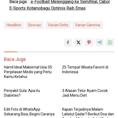
Baca juga :
e-Football Melenggang ke Semifinal, Cabor
E-Sports Kotamobagu Optimis Raih Emas
Headline
Sinovac
Varian Delta
Varian Gamma
Baca Juga
Hamil Ideal Maksimal Usia 35:
25 Tempat Wisata Favorit di
Penjelasan Medis yang Perlu
Indonesia
Kamu Ketahui
Penyakit Gula: Apa itu
3 Alasan Telur Ayam Cocok
Diabetes?
Jadi Menu Diet
Edit Foto di WhatsApp
Kapan Terjadinya Malam
Sekarang Bisa, Begini Caranya
Lailatul Qadar? Berikut Doa dan