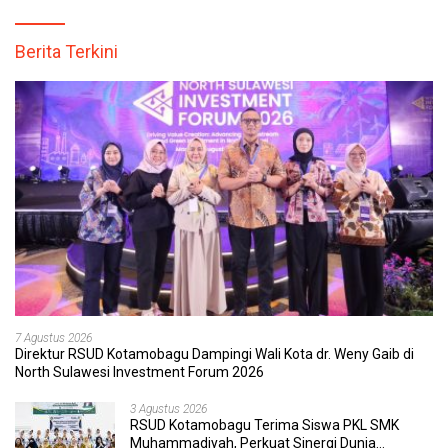
Berita Terkini
7 Agustus 2026
Direktur RSUD Kotamobagu Dampingi Wali Kota dr. Weny Gaib di
North Sulawesi Investment Forum 2026
3 Agustus 2026
RSUD Kotamobagu Terima Siswa PKL SMK
Muhammadiyah, Perkuat Sinergi Dunia