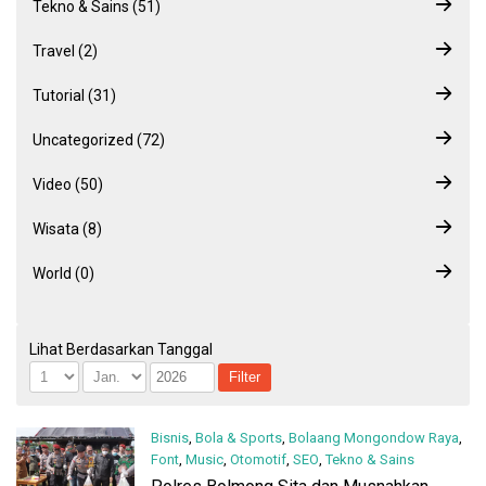
Tekno & Sains (51)
Travel (2)
Tutorial (31)
Uncategorized (72)
Video (50)
Wisata (8)
World (0)
Lihat Berdasarkan Tanggal
Bisnis
,
Bola & Sports
,
Bolaang Mongondow Raya
,
Font
,
Music
,
Otomotif
,
SEO
,
Tekno & Sains
20 Desember 2024