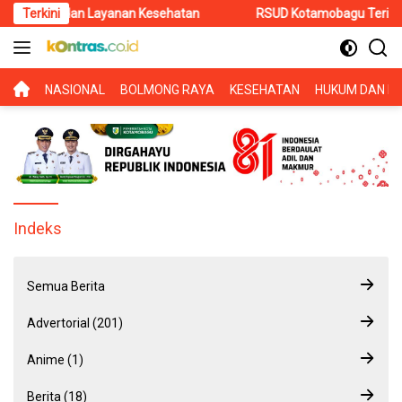
Langsung
ikan dan Layanan Kesehatan
Terkini
RSUD Kotamobagu Terima Kunke
ke
konten
BERANDA
NASIONAL
BOLMONG RAYA
KESEHATAN
HUKUM DAN KR
Indeks
Semua Berita
Advertorial (201)
Anime (1)
Berita (18)