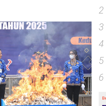
2
3
4
5
6
B