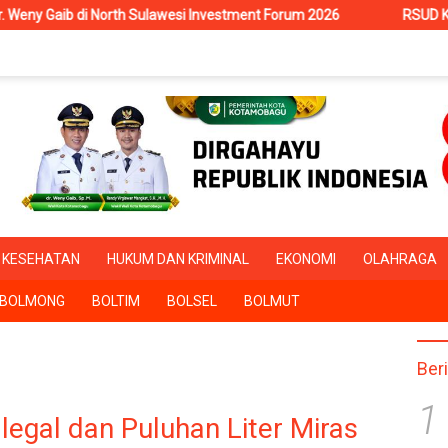
i Investment Forum 2026
RSUD Kotamobagu Terima Siswa PKL
KESEHATAN
HUKUM DAN KRIMINAL
EKONOMI
OLAHRAGA
BOLMONG
BOLTIM
BOLSEL
BOLMUT
Ber
1
Ilegal dan Puluhan Liter Miras