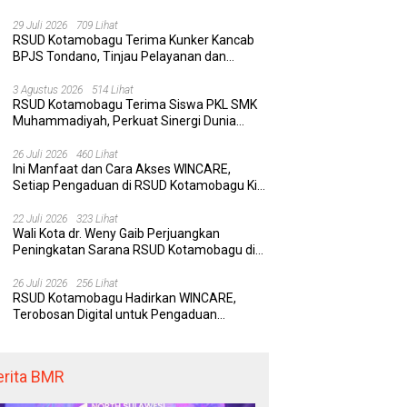
Rumah Sakit yang Aman, Nyaman, dan
Berkualitas
29 Juli 2026
709 Lihat
RSUD Kotamobagu Terima Kunker Kancab
BPJS Tondano, Tinjau Pelayanan dan
Perkuat Sinergi Wujudkan UHC
3 Agustus 2026
514 Lihat
RSUD Kotamobagu Terima Siswa PKL SMK
Muhammadiyah, Perkuat Sinergi Dunia
Pendidikan dan Layanan Kesehatan
26 Juli 2026
460 Lihat
Ini Manfaat dan Cara Akses WINCARE,
Setiap Pengaduan di RSUD Kotamobagu Kini
Bisa Dipantau Dan Ditangani dengan Tuntas
22 Juli 2026
323 Lihat
Wali Kota dr. Weny Gaib Perjuangkan
Peningkatan Sarana RSUD Kotamobagu di
Kemenkes RI, Demi Pelayanan Kesehatan
yang Lebih Modern
26 Juli 2026
256 Lihat
RSUD Kotamobagu Hadirkan WINCARE,
Terobosan Digital untuk Pengaduan
Masyarakat dan Pegawai yang Cepat,
Transparan, dan Responsif
erita BMR