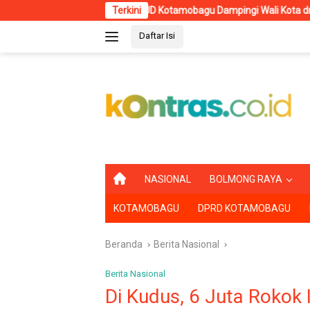
Langsung
r RSUD Kotamobagu Dampingi Wali Kota dr. Weny Gaib di North Sulawes
Terkini
ke
Daftar Isi
konten
B
NASIONAL
BOLMONG RAYA
E
R
KOTAMOBAGU
DPRD KOTAMOBAGU
A
N
D
Beranda
Berita Nasional
A
Berita Nasional
Di Kudus, 6 Juta Rokok 