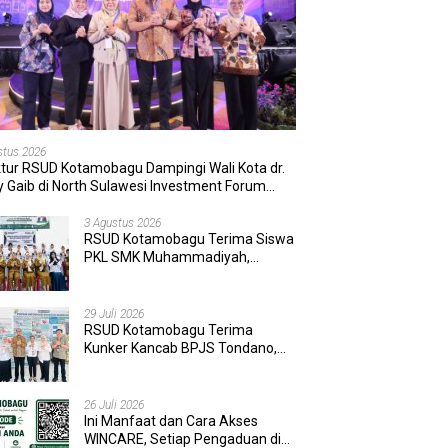
stus 2026
ktur RSUD Kotamobagu Dampingi Wali Kota dr.
 Gaib di North Sulawesi Investment Forum
6
3 Agustus 2026
RSUD Kotamobagu Terima Siswa
PKL SMK Muhammadiyah,
Perkuat Sinergi Dunia Pendidikan
dan Layanan Kesehatan
29 Juli 2026
RSUD Kotamobagu Terima
Kunker Kancab BPJS Tondano,
Tinjau Pelayanan dan Perkuat
Sinergi Wujudkan UHC
26 Juli 2026
Ini Manfaat dan Cara Akses
WINCARE, Setiap Pengaduan di