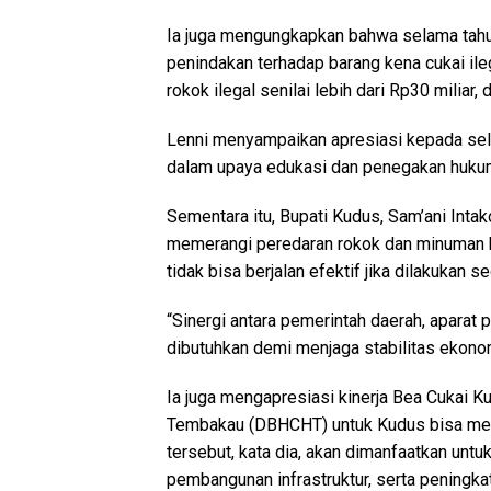
Ia juga mengungkapkan bahwa selama tahu
penindakan terhadap barang kena cukai ileg
rokok ilegal senilai lebih dari Rp30 miliar
Lenni menyampaikan apresiasi kepada selu
dalam upaya edukasi dan penegakan hukum
Sementara itu, Bupati Kudus, Sam’ani Inta
memerangi peredaran rokok dan minuman 
tidak bisa berjalan efektif jika dilakukan se
“Sinergi antara pemerintah daerah, aparat
dibutuhkan demi menjaga stabilitas ekonomi
Ia juga mengapresiasi kinerja Bea Cukai K
Tembakau (DBHCHT) untuk Kudus bisa menin
tersebut, kata dia, akan dimanfaatkan untu
pembangunan infrastruktur, serta peningka