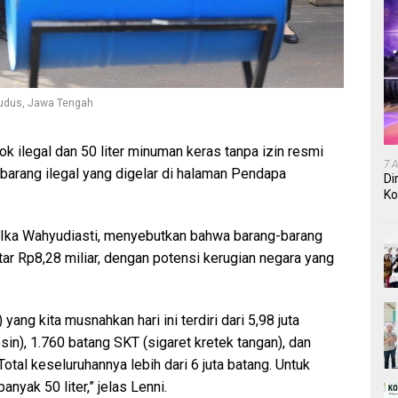
 Kudus, Jawa Tengah
kok ilegal dan 50 liter minuman keras tanpa izin resmi
7 
arang ilegal yang digelar di halaman Pendapa
Di
Ko
In
i Ika Wahyudiasti, menyebutkan bahwa barang-barang
itar Rp8,28 miliar, dengan potensi kerugian negara yang
ng kita musnahkan hari ini terdiri dari 5,98 juta
in), 1.760 batang SKT (sigaret kretek tangan), dan
otal keseluruhannya lebih dari 6 juta batang. Untuk
yak 50 liter,” jelas Lenni.