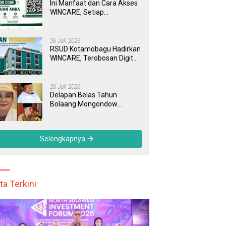
Ini Manfaat dan Cara Akses
WINCARE, Setiap
Pengaduan di RSUD
Kotamobagu Kini Bisa
Dipantau Dan Ditangani
26 Juli 2026
dengan Tuntas
RSUD Kotamobagu Hadirkan
WINCARE, Terobosan Digital
untuk Pengaduan
Masyarakat dan Pegawai
yang Cepat, Transparan, dan
26 Juli 2026
Responsif
Delapan Belas Tahun
Bolaang Mongondow
Selatan: Jejak Seorang
Bunda Pembaharu dan
Sebuah Daerah yang
Selengkapnya
Menolak Tertinggal
ta Terkini