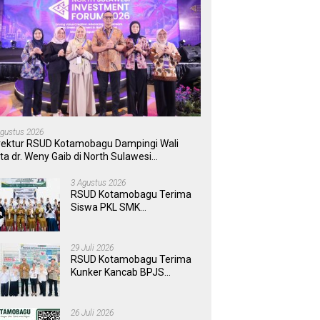
Agustus 2026
rektur RSUD Kotamobagu Dampingi Wali
ta dr. Weny Gaib di North Sulawesi
vestment Forum 2026
3 Agustus 2026
RSUD Kotamobagu Terima
Siswa PKL SMK
Muhammadiyah, Perkuat
Sinergi Dunia Pendidikan
dan Layanan Kesehatan
29 Juli 2026
RSUD Kotamobagu Terima
Kunker Kancab BPJS
Tondano, Tinjau Pelayanan
dan Perkuat Sinergi
Wujudkan UHC
26 Juli 2026