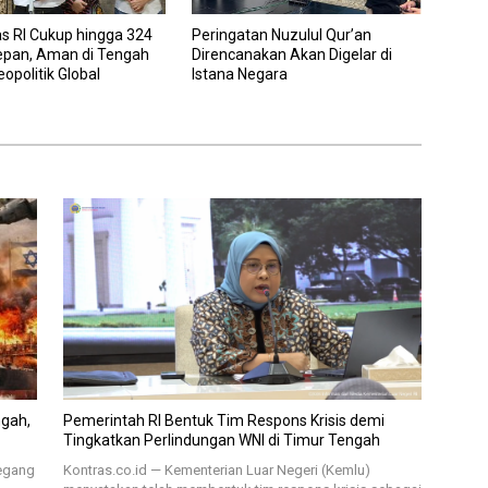
s RI Cukup hingga 324
Peringatan Nuzulul Qur’an
Depan, Aman di Tengah
Direncanakan Akan Digelar di
eopolitik Global
Istana Negara
ngah,
Pemerintah RI Bentuk Tim Respons Krisis demi
Tingkatkan Perlindungan WNI di Timur Tengah
pegang
Kontras.co.id — Kementerian Luar Negeri (Kemlu)