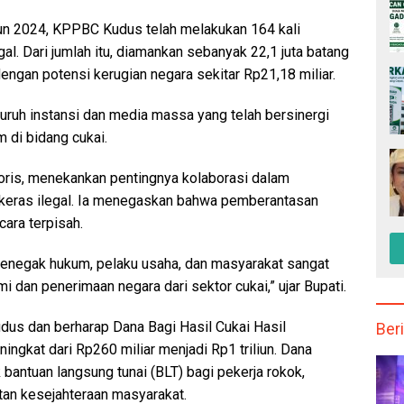
n 2024, KPPBC Kudus telah melakukan 164 kali
al. Dari jumlah itu, diamankan sebanyak 22,1 juta batang
, dengan potensi kerugian negara sekitar Rp21,18 miliar.
ruh instansi dan media massa yang telah bersinergi
 di bidang cukai.
koris, menekankan pentingnya kolaborasi dalam
keras ilegal. Ia menegaskan bahwa pemberantasan
cara terpisah.
 penegak hukum, pelaku usaha, dan masyarakat sangat
 dan penerimaan negara dari sektor cukai,” ujar Bupati.
udus dan berharap Dana Bagi Hasil Cukai Hasil
Beri
gkat dari Rp260 miliar menjadi Rp1 triliun. Dana
k bantuan langsung tunai (BLT) bagi pekerja rokok,
tan kesejahteraan masyarakat.