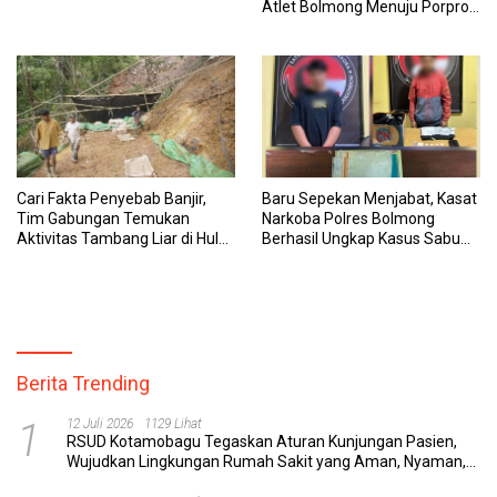
Atlet Bolmong Menuju Porprov
XII Sulut 2025
Cari Fakta Penyebab Banjir,
Baru Sepekan Menjabat, Kasat
Tim Gabungan Temukan
Narkoba Polres Bolmong
Aktivitas Tambang Liar di Hulu
Berhasil Ungkap Kasus Sabu
Sungai Bolaang
13,22 Gram
Berita Trending
1
12 Juli 2026
1129 Lihat
RSUD Kotamobagu Tegaskan Aturan Kunjungan Pasien,
Wujudkan Lingkungan Rumah Sakit yang Aman, Nyaman,
dan Berkualitas