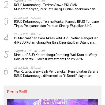
2
3 Agustus 2026
737 Lihat
RSUD Kotamobagu Terima Siswa PKL SMK
Muhammadiyah, Perkuat Sinergi Dunia Pendidikan dan
Layanan Kesehatan
3
29 Juli 2026
723 Lihat
RSUD Kotamobagu Terima Kunker Kancab BPJS Tondano,
Tinjau Pelayanan dan Perkuat Sinergi Wujudkan UHC
4
26 Juli 2026
480 Lihat
Ini Manfaat dan Cara Akses WINCARE, Setiap Pengaduan
di RSUD Kotamobagu Kini Bisa Dipantau Dan Ditangani
dengan Tuntas
5
7 Agustus 2026
441 Lihat
Direktur RSUD Kotamobagu Dampingi Wali Kota dr. Weny
Gaib di North Sulawesi Investment Forum 2026
6
22 Juli 2026
334 Lihat
Wali Kota dr. Weny Gaib Perjuangkan Peningkatan Sarana
RSUD Kotamobagu di Kemenkes RI, Demi Pelayanan
Kesehatan yang Lebih Modern
Berita BMR