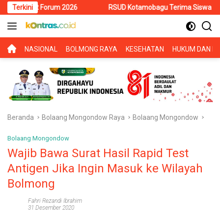
Langsung
Forum 2026
Terkini
RSUD Kotamobagu Terima Siswa PKL SMK Muhamma
ke
konten
BERANDA
NASIONAL
BOLMONG RAYA
KESEHATAN
HUKUM DAN KR
Beranda
Bolaang Mongondow Raya
Bolaang Mongondow
Bolaang Mongondow
Wajib Bawa Surat Hasil Rapid Test
Antigen Jika Ingin Masuk ke Wilayah
Bolmong
Fahri Rezandi Ibrahim
31 Desember 2020