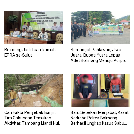
Bolmong Jadi Tuan Rumah
Semangat Pahlawan, Jiwa
EPRA se-Sulut
Juara: Bupati Yusra Lepas
Atlet Bolmong Menuju Porprov
XII Sulut 2025
Cari Fakta Penyebab Banjir,
Baru Sepekan Menjabat, Kasat
Tim Gabungan Temukan
Narkoba Polres Bolmong
Aktivitas Tambang Liar di Hulu
Berhasil Ungkap Kasus Sabu
Sungai Bolaang
13,22 Gram