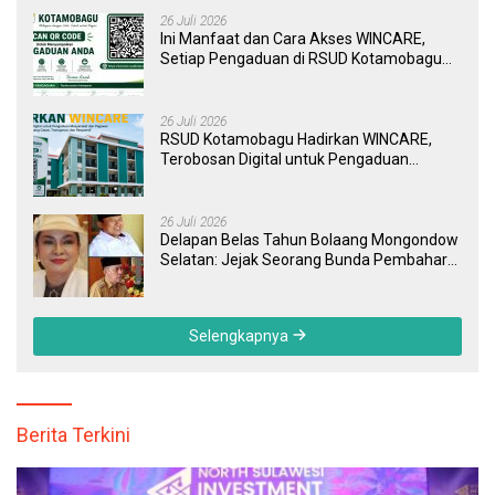
26 Juli 2026
Ini Manfaat dan Cara Akses WINCARE,
Setiap Pengaduan di RSUD Kotamobagu
Kini Bisa Dipantau Dan Ditangani dengan
Tuntas
26 Juli 2026
RSUD Kotamobagu Hadirkan WINCARE,
Terobosan Digital untuk Pengaduan
Masyarakat dan Pegawai yang Cepat,
Transparan, dan Responsif
26 Juli 2026
Delapan Belas Tahun Bolaang Mongondow
Selatan: Jejak Seorang Bunda Pembaharu
dan Sebuah Daerah yang Menolak
Tertinggal
Selengkapnya
Berita Terkini