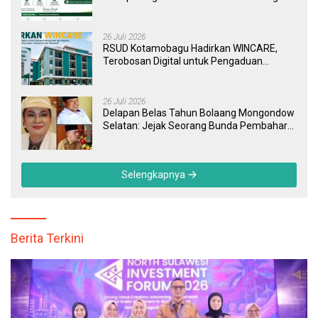
Kini Bisa Dipantau Dan Ditangani dengan
Tuntas
26 Juli 2026
RSUD Kotamobagu Hadirkan WINCARE,
Terobosan Digital untuk Pengaduan
Masyarakat dan Pegawai yang Cepat,
Transparan, dan Responsif
26 Juli 2026
Delapan Belas Tahun Bolaang Mongondow
Selatan: Jejak Seorang Bunda Pembaharu
dan Sebuah Daerah yang Menolak
Tertinggal
Selengkapnya
Berita Terkini