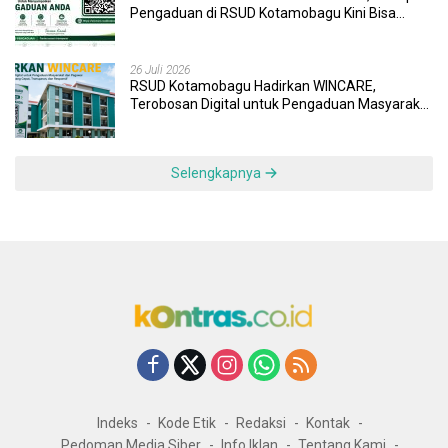
Pengaduan di RSUD Kotamobagu Kini Bisa
Dipantau Dan Ditangani dengan Tuntas
26 Juli 2026
RSUD Kotamobagu Hadirkan WINCARE,
Terobosan Digital untuk Pengaduan Masyarakat
dan Pegawai yang Cepat, Transparan, dan
Responsif
Selengkapnya
Indeks
Kode Etik
Redaksi
Kontak
Pedoman Media Siber
Info Iklan
Tentang Kami