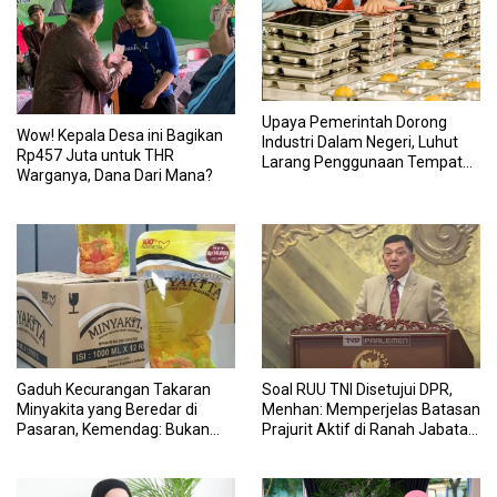
Upaya Pemerintah Dorong
Wow! Kepala Desa ini Bagikan
Industri Dalam Negeri, Luhut
Rp457 Juta untuk THR
Larang Penggunaan Tempat
Warganya, Dana Dari Mana?
Makan Impor untuk MBG:
Suruh Bikin Lokal
Gaduh Kecurangan Takaran
Soal RUU TNI Disetujui DPR,
Minyakita yang Beredar di
Menhan: Memperjelas Batasan
Pasaran, Kemendag: Bukan
Prajurit Aktif di Ranah Jabatan
Produk Subsidi
Sipil