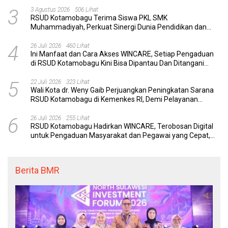
3
3 Agustus 2026
506 Lihat
RSUD Kotamobagu Terima Siswa PKL SMK
Muhammadiyah, Perkuat Sinergi Dunia Pendidikan dan
Layanan Kesehatan
4
26 Juli 2026
460 Lihat
Ini Manfaat dan Cara Akses WINCARE, Setiap Pengaduan
di RSUD Kotamobagu Kini Bisa Dipantau Dan Ditangani
dengan Tuntas
5
22 Juli 2026
323 Lihat
Wali Kota dr. Weny Gaib Perjuangkan Peningkatan Sarana
RSUD Kotamobagu di Kemenkes RI, Demi Pelayanan
Kesehatan yang Lebih Modern
6
26 Juli 2026
255 Lihat
RSUD Kotamobagu Hadirkan WINCARE, Terobosan Digital
untuk Pengaduan Masyarakat dan Pegawai yang Cepat,
Transparan, dan Responsif
Berita BMR