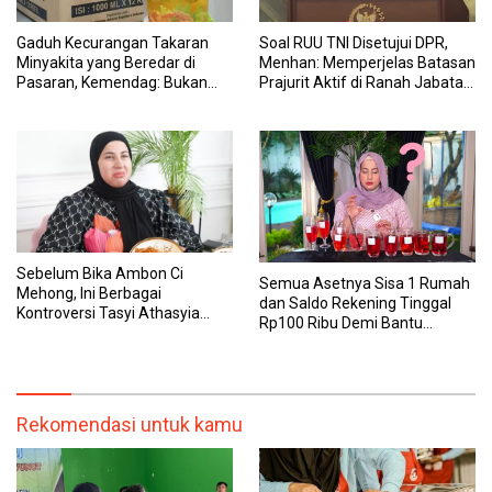
Gaduh Kecurangan Takaran
Soal RUU TNI Disetujui DPR,
Minyakita yang Beredar di
Menhan: Memperjelas Batasan
Pasaran, Kemendag: Bukan
Prajurit Aktif di Ranah Jabatan
Produk Subsidi
Sipil
Sebelum Bika Ambon Ci
Semua Asetnya Sisa 1 Rumah
Mehong, Ini Berbagai
dan Saldo Rekening Tinggal
Kontroversi Tasyi Athasyia
Rp100 Ribu Demi Bantu
yang Dinilai Tak Etis dalam
Keluarga, Nunung: Kalau Saya
Mereview Makanan
Stop, Mereka Mau Gimana?
Rekomendasi untuk kamu