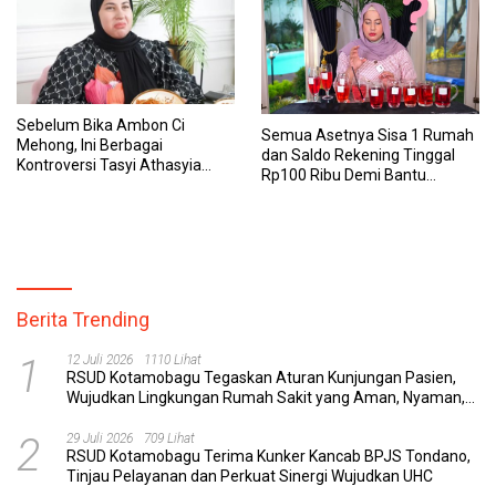
Sebelum Bika Ambon Ci
Semua Asetnya Sisa 1 Rumah
Mehong, Ini Berbagai
dan Saldo Rekening Tinggal
Kontroversi Tasyi Athasyia
Rp100 Ribu Demi Bantu
yang Dinilai Tak Etis dalam
Keluarga, Nunung: Kalau Saya
Mereview Makanan
Stop, Mereka Mau Gimana?
Berita Trending
1
12 Juli 2026
1110 Lihat
RSUD Kotamobagu Tegaskan Aturan Kunjungan Pasien,
Wujudkan Lingkungan Rumah Sakit yang Aman, Nyaman,
dan Berkualitas
2
29 Juli 2026
709 Lihat
RSUD Kotamobagu Terima Kunker Kancab BPJS Tondano,
Tinjau Pelayanan dan Perkuat Sinergi Wujudkan UHC