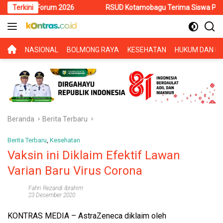
Langsung
orum 2026
Terkini
RSUD Kotamobagu Terima Siswa PKL SMK Muhammadi
ke
konten
BERANDA
NASIONAL
BOLMONG RAYA
KESEHATAN
HUKUM DAN KR
Beranda
Berita Terbaru
Berita Terbaru
,
Kesehatan
Vaksin ini Diklaim Efektif Lawan
Varian Baru Virus Corona
Fahri Rezandi Ibrahim
23 Desember 2020
KONTRAS MEDIA
– AstraZeneca diklaim oleh