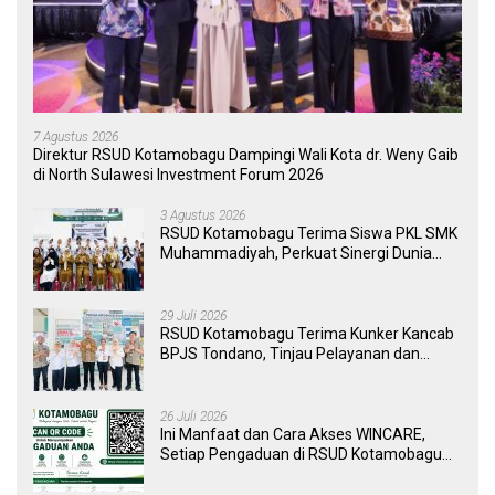
7 Agustus 2026
Direktur RSUD Kotamobagu Dampingi Wali Kota dr. Weny Gaib
di North Sulawesi Investment Forum 2026
3 Agustus 2026
RSUD Kotamobagu Terima Siswa PKL SMK
Muhammadiyah, Perkuat Sinergi Dunia
Pendidikan dan Layanan Kesehatan
29 Juli 2026
RSUD Kotamobagu Terima Kunker Kancab
BPJS Tondano, Tinjau Pelayanan dan
Perkuat Sinergi Wujudkan UHC
26 Juli 2026
Ini Manfaat dan Cara Akses WINCARE,
Setiap Pengaduan di RSUD Kotamobagu
Kini Bisa Dipantau Dan Ditangani dengan
Tuntas