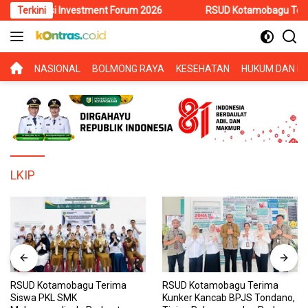
Langsung
ulawesi Investment Forum 2026
Terkini
RSUD Kotamobagu Terima Sisw
ke
konten
BERANDA
NASIONAL
BOLMONG RAYA
KESEHATAN
HUKUM DAN KR
LKIP
RSUD Kotamobagu Terima
RSUD Kotamobagu Terima
Siswa PKL SMK
Kunker Kancab BPJS Tondano,