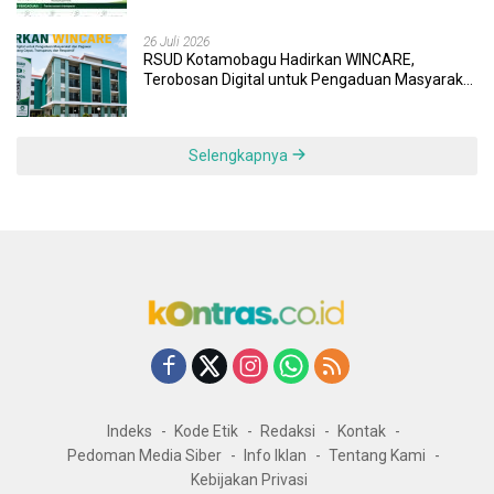
26 Juli 2026
RSUD Kotamobagu Hadirkan WINCARE,
Terobosan Digital untuk Pengaduan Masyarakat
dan Pegawai yang Cepat, Transparan, dan
Responsif
Selengkapnya
Indeks
Kode Etik
Redaksi
Kontak
Pedoman Media Siber
Info Iklan
Tentang Kami
Kebijakan Privasi