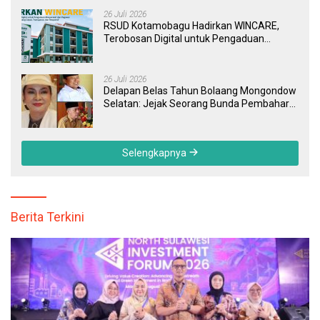
26 Juli 2026
RSUD Kotamobagu Hadirkan WINCARE,
Terobosan Digital untuk Pengaduan
Masyarakat dan Pegawai yang Cepat,
Transparan, dan Responsif
26 Juli 2026
Delapan Belas Tahun Bolaang Mongondow
Selatan: Jejak Seorang Bunda Pembaharu
dan Sebuah Daerah yang Menolak
Tertinggal
Selengkapnya
Berita Terkini