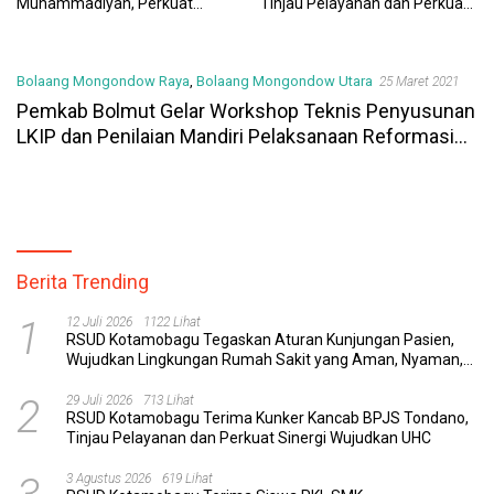
Muhammadiyah, Perkuat
Tinjau Pelayanan dan Perkuat
Sinergi Dunia Pendidikan dan
Sinergi Wujudkan UHC
Layanan Kesehatan
Bolaang Mongondow Raya
,
Bolaang Mongondow Utara
25 Maret 2021
Pemkab Bolmut Gelar Workshop Teknis Penyusunan
LKIP dan Penilaian Mandiri Pelaksanaan Reformasi
Birokrasi
Berita Trending
1
12 Juli 2026
1122 Lihat
RSUD Kotamobagu Tegaskan Aturan Kunjungan Pasien,
Wujudkan Lingkungan Rumah Sakit yang Aman, Nyaman,
dan Berkualitas
2
29 Juli 2026
713 Lihat
RSUD Kotamobagu Terima Kunker Kancab BPJS Tondano,
Tinjau Pelayanan dan Perkuat Sinergi Wujudkan UHC
3 Agustus 2026
619 Lihat