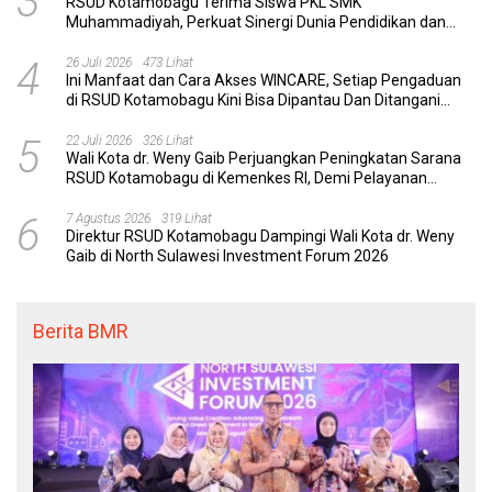
3
RSUD Kotamobagu Terima Siswa PKL SMK
Muhammadiyah, Perkuat Sinergi Dunia Pendidikan dan
Layanan Kesehatan
4
26 Juli 2026
473 Lihat
Ini Manfaat dan Cara Akses WINCARE, Setiap Pengaduan
di RSUD Kotamobagu Kini Bisa Dipantau Dan Ditangani
dengan Tuntas
5
22 Juli 2026
326 Lihat
Wali Kota dr. Weny Gaib Perjuangkan Peningkatan Sarana
RSUD Kotamobagu di Kemenkes RI, Demi Pelayanan
Kesehatan yang Lebih Modern
6
7 Agustus 2026
319 Lihat
Direktur RSUD Kotamobagu Dampingi Wali Kota dr. Weny
Gaib di North Sulawesi Investment Forum 2026
Berita BMR