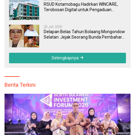
RSUD Kotamobagu Hadirkan WINCARE,
Terobosan Digital untuk Pengaduan
Masyarakat dan Pegawai yang Cepat,
Transparan, dan Responsif
26 Juli 2026
Delapan Belas Tahun Bolaang Mongondow
Selatan: Jejak Seorang Bunda Pembaharu
dan Sebuah Daerah yang Menolak
Tertinggal
Selengkapnya
Berita Terkini