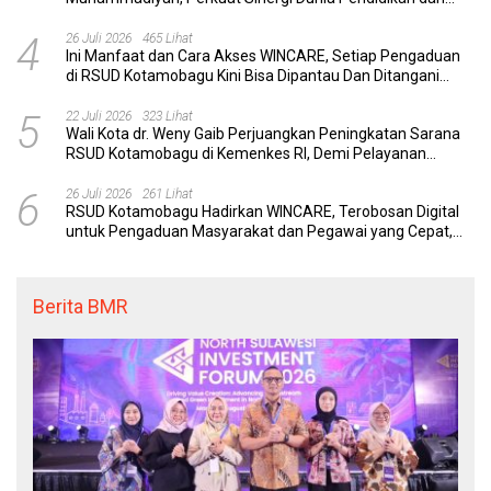
Layanan Kesehatan
4
26 Juli 2026
465 Lihat
Ini Manfaat dan Cara Akses WINCARE, Setiap Pengaduan
di RSUD Kotamobagu Kini Bisa Dipantau Dan Ditangani
dengan Tuntas
5
22 Juli 2026
323 Lihat
Wali Kota dr. Weny Gaib Perjuangkan Peningkatan Sarana
RSUD Kotamobagu di Kemenkes RI, Demi Pelayanan
Kesehatan yang Lebih Modern
6
26 Juli 2026
261 Lihat
RSUD Kotamobagu Hadirkan WINCARE, Terobosan Digital
untuk Pengaduan Masyarakat dan Pegawai yang Cepat,
Transparan, dan Responsif
Berita BMR