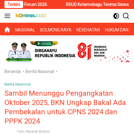
Langsung
um 2026
Terkini
RSUD Kotamobagu Terima Siswa PKL SMK Muhammadiy
ke
konten
BERANDA
NASIONAL
BOLMONG RAYA
KESEHATAN
HUKUM DAN KR
Beranda
Berita Nasional
Berita Nasional
Sambil Menunggu Pengangkatan
Oktober 2025, BKN Ungkap Bakal Ada
Pembekalan untuk CPNS 2024 dan
PPPK 2024
Fahri Rezandi Ibrahim