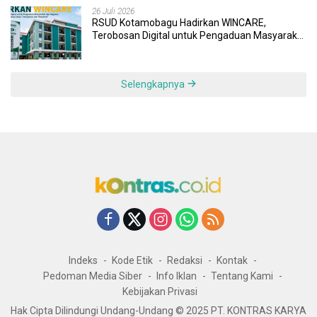
26 Juli 2026
RSUD Kotamobagu Hadirkan WINCARE,
Terobosan Digital untuk Pengaduan Masyarakat
dan Pegawai yang Cepat, Transparan, dan
Responsif
Selengkapnya
Indeks
Kode Etik
Redaksi
Kontak
Pedoman Media Siber
Info Iklan
Tentang Kami
Kebijakan Privasi
Hak Cipta Dilindungi Undang-Undang © 2025 PT. KONTRAS KARYA