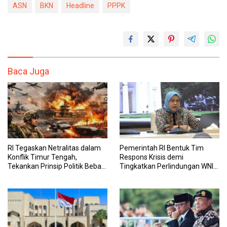
ASN
BKN
Headline
PPPK
Baca Juga
RI Tegaskan Netralitas dalam
Pemerintah RI Bentuk Tim
Konflik Timur Tengah,
Respons Krisis demi
Tekankan Prinsip Politik Bebas
Tingkatkan Perlindungan WNI
Aktif
di Timur Tengah