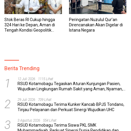
Stok Beras RI Cukup hingga
Peringatan Nuzulul Qur’an
324 Hari ke Depan, Aman di
Direncanakan Akan Digelar di
Tengah Kondisi Geopolitik
Istana Negara
Global
Berita Trending
1
12 Juli 2026
1115 Lihat
RSUD Kotamobagu Tegaskan Aturan Kunjungan Pasien,
Wujudkan Lingkungan Rumah Sakit yang Aman, Nyaman,
dan Berkualitas
2
29 Juli 2026
709 Lihat
RSUD Kotamobagu Terima Kunker Kancab BPJS Tondano,
Tinjau Pelayanan dan Perkuat Sinergi Wujudkan UHC
3
3 Agustus 2026
554 Lihat
RSUD Kotamobagu Terima Siswa PKL SMK
Muhammadiyah, Perkuat Sinergi Dunia Pendidikan dan