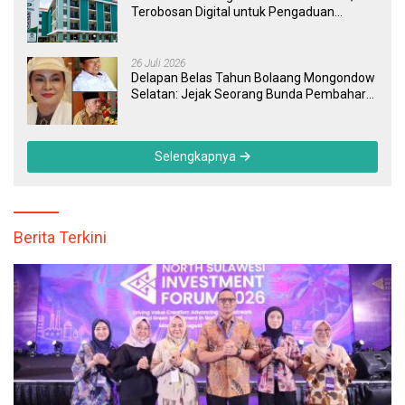
Terobosan Digital untuk Pengaduan
Masyarakat dan Pegawai yang Cepat,
Transparan, dan Responsif
26 Juli 2026
Delapan Belas Tahun Bolaang Mongondow
Selatan: Jejak Seorang Bunda Pembaharu
dan Sebuah Daerah yang Menolak
Tertinggal
Selengkapnya
Berita Terkini