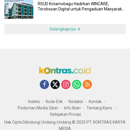
RSUD Kotamobagu Hadirkan WINCARE,
Terobosan Digital untuk Pengaduan Masyarakat
dan Pegawai yang Cepat, Transparan, dan
Responsif
Selengkapnya
Indeks
Kode Etik
Redaksi
Kontak
Pedoman Media Siber
Info Iklan
Tentang Kami
Kebijakan Privasi
Hak Cipta Dilindungi Undang-Undang © 2025 PT. KONTRAS KARYA
MEDIA