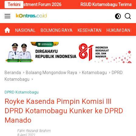
Langsung
Investment Forum 2026
Terkini
RSUD Kotamobagu Terima Siswa PKL S
ke
konten
BERANDA
NASIONAL
BOLMONG RAYA
KESEHATAN
HUKUM DAN KR
Beranda
Bolaang Mongondow Raya
Kotamobagu
DPRD
Kotamobagu
DPRD Kotamobagu
Royke Kasenda Pimpin Komisi III
DPRD Kotamobagu Kunker ke DPRD
Manado
Fahri Rezandi Ibrahim
8 April 2021