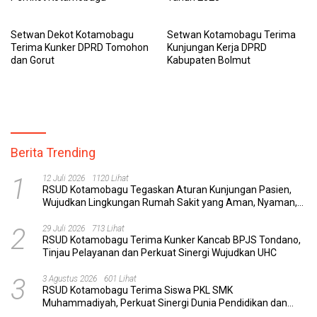
Setwan Dekot Kotamobagu
Setwan Kotamobagu Terima
Terima Kunker DPRD Tomohon
Kunjungan Kerja DPRD
dan Gorut
Kabupaten Bolmut
Berita Trending
1
12 Juli 2026
1120 Lihat
RSUD Kotamobagu Tegaskan Aturan Kunjungan Pasien,
Wujudkan Lingkungan Rumah Sakit yang Aman, Nyaman,
dan Berkualitas
2
29 Juli 2026
713 Lihat
RSUD Kotamobagu Terima Kunker Kancab BPJS Tondano,
Tinjau Pelayanan dan Perkuat Sinergi Wujudkan UHC
3
3 Agustus 2026
601 Lihat
RSUD Kotamobagu Terima Siswa PKL SMK
Muhammadiyah, Perkuat Sinergi Dunia Pendidikan dan
Layanan Kesehatan