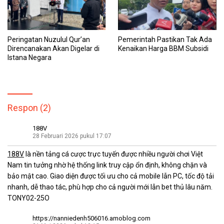
Peringatan Nuzulul Qur’an
Pemerintah Pastikan Tak Ada
Direncanakan Akan Digelar di
Kenaikan Harga BBM Subsidi
Istana Negara
Respon (2)
188V
28 Februari 2026 pukul 17:07
188V
là nền tảng cá cược trực tuyến được nhiều người chơi Việt
Nam tin tưởng nhờ hệ thống link truy cập ổn định, không chặn và
bảo mật cao. Giao diện được tối ưu cho cả mobile lẫn PC, tốc độ tải
nhanh, dễ thao tác, phù hợp cho cả người mới lẫn bet thủ lâu năm.
TONY02-25O
https://nanniedenh506016.amoblog.com