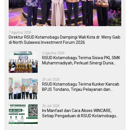
7 Agustus 2026
Direktur RSUD Kotamobagu Dampingi Wali Kota dr. Weny Gaib
di North Sulawesi Investment Forum 2026
3 Agustus 2026
RSUD Kotamobagu Terima Siswa PKL SMK
Muhammadiyah, Perkuat Sinergi Dunia
Pendidikan dan Layanan Kesehatan
29 Juli 2026
RSUD Kotamobagu Terima Kunker Kancab
BPJS Tondano, Tinjau Pelayanan dan
Perkuat Sinergi Wujudkan UHC
26 Juli 2026
Ini Manfaat dan Cara Akses WINCARE,
Setiap Pengaduan di RSUD Kotamobagu
Kini Bisa Dipantau Dan Ditangani dengan
Tuntas