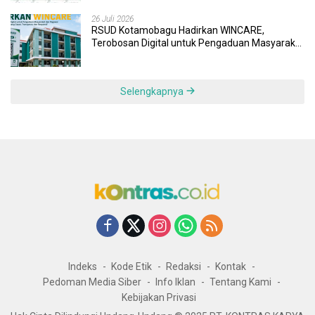
26 Juli 2026
RSUD Kotamobagu Hadirkan WINCARE,
Terobosan Digital untuk Pengaduan Masyarakat
dan Pegawai yang Cepat, Transparan, dan
Responsif
Selengkapnya
Indeks
Kode Etik
Redaksi
Kontak
Pedoman Media Siber
Info Iklan
Tentang Kami
Kebijakan Privasi