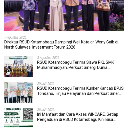
7 Agustus 2026
Direktur RSUD Kotamobagu Dampingi Wali Kota dr. Weny Gaib di
North Sulawesi Investment Forum 2026
3 Agustus 2026
RSUD Kotamobagu Terima Siswa PKL SMK
Muhammadiyah, Perkuat Sinergi Dunia
Pendidikan dan Layanan Kesehatan
29 Juli 2026
RSUD Kotamobagu Terima Kunker Kancab BPJS
Tondano, Tinjau Pelayanan dan Perkuat Sinergi
Wujudkan UHC
26 Juli 2026
Ini Manfaat dan Cara Akses WINCARE, Setiap
Pengaduan di RSUD Kotamobagu Kini Bisa
Dipantau Dan Ditangani dengan Tuntas