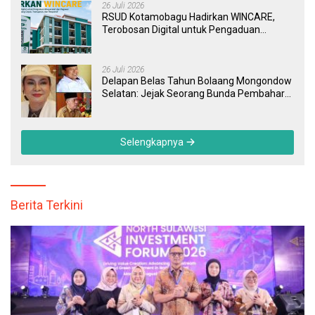
26 Juli 2026
RSUD Kotamobagu Hadirkan WINCARE,
Terobosan Digital untuk Pengaduan
Masyarakat dan Pegawai yang Cepat,
Transparan, dan Responsif
26 Juli 2026
Delapan Belas Tahun Bolaang Mongondow
Selatan: Jejak Seorang Bunda Pembaharu
dan Sebuah Daerah yang Menolak
Tertinggal
Selengkapnya
Berita Terkini