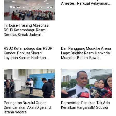
Anestesi, Perkuat Pelayanan
Operasi dan Penanganan
Pasien
In House Training Akreditasi
RSUD Kotamobagu Resmi
Dimulai, Simak Jadwal
Lengkapnya
RSUD Kotamobagu dan RSUP
Dari Panggung Musik ke Arena
Kandou Perkuat Sinergi
Laga: Brigitha Resmi Nahkodai
Layanan Kanker, Hadirkan
Muaythai Boltim, Bawa
Harapan Baru bagi Masyarakat
Semangat Baru untuk
BMR
Generasi Petarung
Peringatan Nuzulul Qur’an
Pemerintah Pastikan Tak Ada
Direncanakan Akan Digelar di
Kenaikan Harga BBM Subsidi
Istana Negara