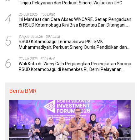
Tinjau Pelayanan dan Perkuat Sinergi Wujudkan UHC
4
26 Juli 2026
450 Lihat
Ini Manfaat dan Cara Akses WINCARE, Setiap Pengaduan
di RSUD Kotamobagu Kini Bisa Dipantau Dan Ditangani
dengan Tuntas
5
3 Agustus 2026
397 Lihat
RSUD Kotamobagu Terima Siswa PKL SMK
Muhammadiyah, Perkuat Sinergi Dunia Pendidikan dan
Layanan Kesehatan
6
22 Juli 2026
320 Lihat
Wali Kota dr. Weny Gaib Perjuangkan Peningkatan Sarana
RSUD Kotamobagu di Kemenkes RI, Demi Pelayanan
Kesehatan yang Lebih Modern
Berita BMR