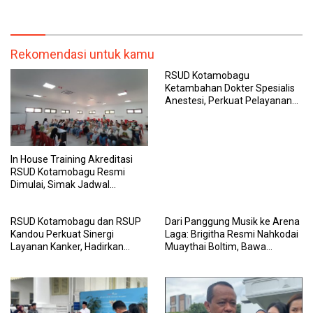
Rekomendasi untuk kamu
RSUD Kotamobagu
Ketambahan Dokter Spesialis
Anestesi, Perkuat Pelayanan
Operasi dan Penanganan
Pasien
In House Training Akreditasi
RSUD Kotamobagu Resmi
Dimulai, Simak Jadwal
Lengkapnya
RSUD Kotamobagu dan RSUP
Dari Panggung Musik ke Arena
Kandou Perkuat Sinergi
Laga: Brigitha Resmi Nahkodai
Layanan Kanker, Hadirkan
Muaythai Boltim, Bawa
Harapan Baru bagi Masyarakat
Semangat Baru untuk
BMR
Generasi Petarung