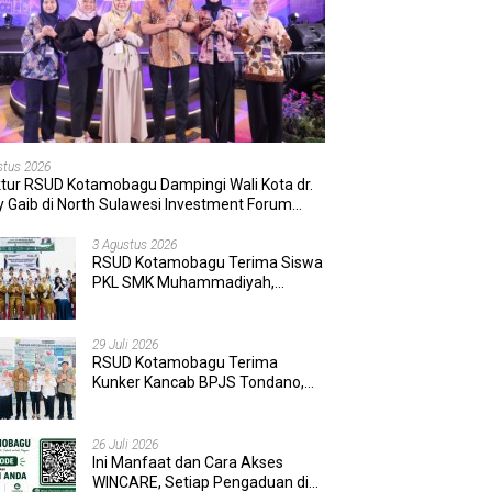
stus 2026
ktur RSUD Kotamobagu Dampingi Wali Kota dr.
 Gaib di North Sulawesi Investment Forum
6
3 Agustus 2026
RSUD Kotamobagu Terima Siswa
PKL SMK Muhammadiyah,
Perkuat Sinergi Dunia Pendidikan
dan Layanan Kesehatan
29 Juli 2026
RSUD Kotamobagu Terima
Kunker Kancab BPJS Tondano,
Tinjau Pelayanan dan Perkuat
Sinergi Wujudkan UHC
26 Juli 2026
Ini Manfaat dan Cara Akses
WINCARE, Setiap Pengaduan di