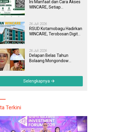
Ini Manfaat dan Cara Akses
WINCARE, Setiap
Pengaduan di RSUD
Kotamobagu Kini Bisa
Dipantau Dan Ditangani
26 Juli 2026
dengan Tuntas
RSUD Kotamobagu Hadirkan
WINCARE, Terobosan Digital
untuk Pengaduan
Masyarakat dan Pegawai
yang Cepat, Transparan, dan
26 Juli 2026
Responsif
Delapan Belas Tahun
Bolaang Mongondow
Selatan: Jejak Seorang
Bunda Pembaharu dan
Sebuah Daerah yang
Selengkapnya
Menolak Tertinggal
ta Terkini