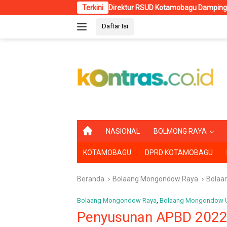
Langsung
Direktur RSUD Kotamobagu Dampingi Wali Kota dr. Weny Gaib
Terkini
ke
Daftar Isi
konten
B
NASIONAL
BOLMONG RAYA
E
R
KOTAMOBAGU
DPRD KOTAMOBAGU
A
N
D
Beranda
Bolaang Mongondow Raya
Bolaa
A
Bolaang Mongondow Raya
,
Bolaang Mongondow U
Penyusunan APBD 2022