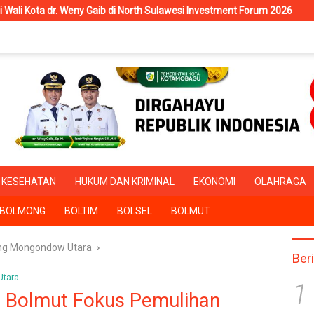
 di North Sulawesi Investment Forum 2026
RSUD Kotamobagu 
KESEHATAN
HUKUM DAN KRIMINAL
EKONOMI
OLAHRAGA
BOLMONG
BOLTIM
BOLSEL
BOLMUT
ng Mongondow Utara
Ber
tara
1
 Bolmut Fokus Pemulihan