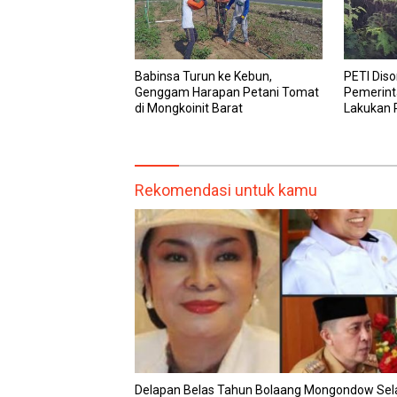
Babinsa Turun ke Kebun,
PETI Diso
Genggam Harapan Petani Tomat
Pemerint
di Mongkoinit Barat
Lakukan 
dan Lapo
Rekomendasi untuk kamu
Delapan Belas Tahun Bolaang Mongondow Sel