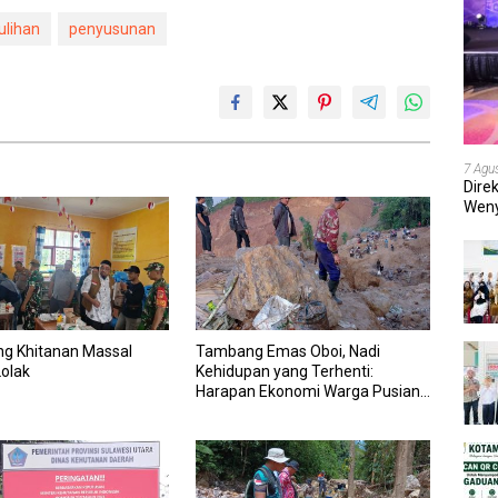
lihan
penyusunan
7 Agu
Dire
Weny
202
ng Khitanan Massal
Tambang Emas Oboi, Nadi
Lolak
Kehidupan yang Terhenti:
Harapan Ekonomi Warga Pusian
Terancam Padam