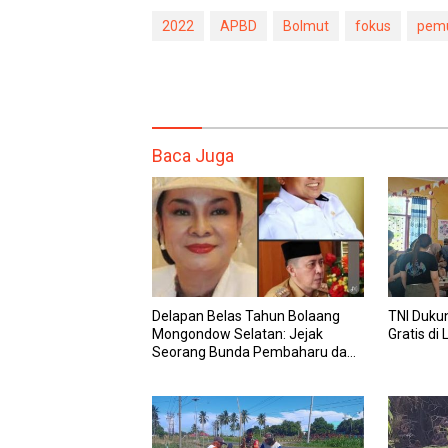
2022
APBD
Bolmut
fokus
pemu
Baca Juga
Delapan Belas Tahun Bolaang
TNI Duku
Mongondow Selatan: Jejak
Gratis di 
Seorang Bunda Pembaharu dan
Sebuah Daerah yang Menolak
Tertinggal