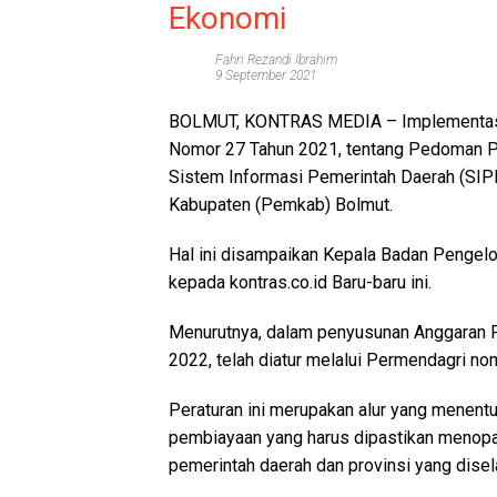
Ekonomi
Fahri Rezandi Ibrahim
9 September 2021
BOLMUT, KONTRAS MEDIA
– Implementas
Nomor 27 Tahun 2021, tentang Pedoman P
Sistem Informasi Pemerintah Daerah (SIPD
Kabupaten (Pemkab) Bolmut.
Hal ini disampaikan Kepala Badan Pengelo
kepada kontras.co.id Baru-baru ini.
Menurutnya, dalam penyusunan Anggaran P
2022, telah diatur melalui Permendagri no
Peraturan ini merupakan alur yang menent
pembiayaan yang harus dipastikan menopan
pemerintah daerah dan provinsi yang dis