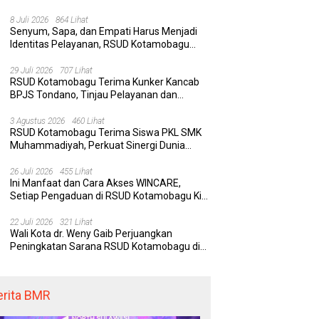
Rumah Sakit yang Aman, Nyaman, dan
Berkualitas
8 Juli 2026
864 Lihat
Senyum, Sapa, dan Empati Harus Menjadi
Identitas Pelayanan, RSUD Kotamobagu
Minta Nakes Terapkan Komunikasi Efektif
29 Juli 2026
707 Lihat
RSUD Kotamobagu Terima Kunker Kancab
BPJS Tondano, Tinjau Pelayanan dan
Perkuat Sinergi Wujudkan UHC
3 Agustus 2026
460 Lihat
RSUD Kotamobagu Terima Siswa PKL SMK
Muhammadiyah, Perkuat Sinergi Dunia
Pendidikan dan Layanan Kesehatan
26 Juli 2026
455 Lihat
Ini Manfaat dan Cara Akses WINCARE,
Setiap Pengaduan di RSUD Kotamobagu Kini
Bisa Dipantau Dan Ditangani dengan Tuntas
22 Juli 2026
321 Lihat
Wali Kota dr. Weny Gaib Perjuangkan
Peningkatan Sarana RSUD Kotamobagu di
Kemenkes RI, Demi Pelayanan Kesehatan
yang Lebih Modern
erita BMR