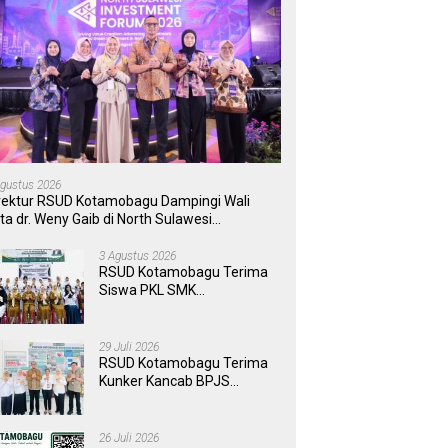
Agustus 2026
rektur RSUD Kotamobagu Dampingi Wali
ta dr. Weny Gaib di North Sulawesi
vestment Forum 2026
3 Agustus 2026
RSUD Kotamobagu Terima
Siswa PKL SMK
Muhammadiyah, Perkuat
Sinergi Dunia Pendidikan
dan Layanan Kesehatan
29 Juli 2026
RSUD Kotamobagu Terima
Kunker Kancab BPJS
Tondano, Tinjau Pelayanan
dan Perkuat Sinergi
Wujudkan UHC
26 Juli 2026