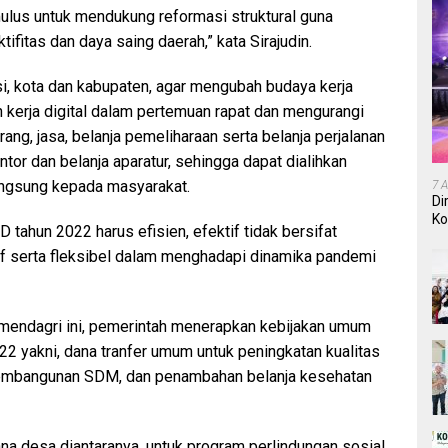
lus untuk mendukung reformasi struktural guna
fitas dan daya saing daerah,” kata Sirajudin.
i, kota dan kabupaten, agar mengubah budaya kerja
n kerja digital dalam pertemuan rapat dan mengurangi
rang, jasa, belanja pemeliharaan serta belanja perjalanan
tor dan belanja aparatur, sehingga dapat dialihkan
angsung kepada masyarakat.
7 
Di
Ko
ahun 2022 harus efisien, efektif tidak bersifat
In
nsif serta fleksibel dalam menghadapi dinamika pandemi
rmendagri ini, pemerintah menerapkan kebijakan umum
22 yakni, dana tranfer umum untuk peningkatan kualitas
, pembangunan SDM, dan penambahan belanja kesehatan
na desa diantaranya, untuk program perlindungan sosial