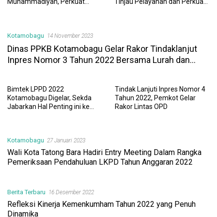
Muhammadiyah, Perkuat
Tinjau Pelayanan dan Perkuat
Sinergi Dunia Pendidikan dan
Sinergi Wujudkan UHC
Layanan Kesehatan
Kotamobagu
14 November 2023
Dinas PPKB Kotamobagu Gelar Rakor Tindaklanjut
Inpres Nomor 3 Tahun 2022 Bersama Lurah dan
Kades
Bimtek LPPD 2022
Tindak Lanjuti Inpres Nomor 4
Kotamobagu Digelar, Sekda
Tahun 2022, Pemkot Gelar
Jabarkan Hal Penting ini ke
Rakor Lintas OPD
Peserta
Kotamobagu
27 Januari 2023
Wali Kota Tatong Bara Hadiri Entry Meeting Dalam Rangka
Pemeriksaan Pendahuluan LKPD Tahun Anggaran 2022
Berita Terbaru
16 Desember 2022
Refleksi Kinerja Kemenkumham Tahun 2022 yang Penuh
Dinamika