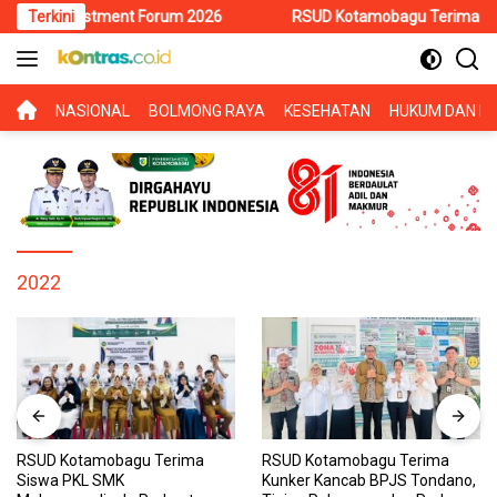
Langsung
 Investment Forum 2026
Terkini
RSUD Kotamobagu Terima Siswa PKL 
ke
konten
BERANDA
NASIONAL
BOLMONG RAYA
KESEHATAN
HUKUM DAN KR
2022
RSUD Kotamobagu Terima
RSUD Kotamobagu Terima
Siswa PKL SMK
Kunker Kancab BPJS Tondano,