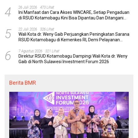
Layanan Kesehatan
4
26 Juli 2026
473 Lihat
Ini Manfaat dan Cara Akses WINCARE, Setiap Pengaduan
di RSUD Kotamobagu Kini Bisa Dipantau Dan Ditangani
dengan Tuntas
5
22 Juli 2026
326 Lihat
Wali Kota dr. Weny Gaib Perjuangkan Peningkatan Sarana
RSUD Kotamobagu di Kemenkes RI, Demi Pelayanan
Kesehatan yang Lebih Modern
6
7 Agustus 2026
321 Lihat
Direktur RSUD Kotamobagu Dampingi Wali Kota dr. Weny
Gaib di North Sulawesi Investment Forum 2026
Berita BMR