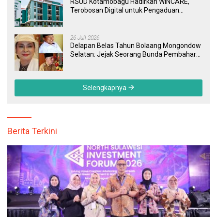
RSUD Kotamobagu Hadirkan WINCARE,
Terobosan Digital untuk Pengaduan
Masyarakat dan Pegawai yang Cepat,
Transparan, dan Responsif
26 Juli 2026
Delapan Belas Tahun Bolaang Mongondow
Selatan: Jejak Seorang Bunda Pembaharu
dan Sebuah Daerah yang Menolak
Tertinggal
Selengkapnya
Berita Terkini