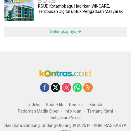
26 Juli 2026
RSUD Kotamobagu Hadirkan WINCARE,
Terobosan Digital untuk Pengaduan Masyarakat
dan Pegawai yang Cepat, Transparan, dan
Responsif
Selengkapnya
Indeks
Kode Etik
Redaksi
Kontak
Pedoman Media Siber
Info Iklan
Tentang Kami
Kebijakan Privasi
Hak Cipta Dilindungi Undang-Undang © 2025 PT. KONTRAS KARYA