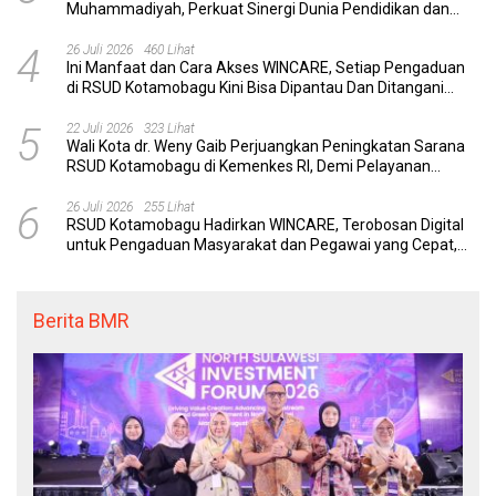
Muhammadiyah, Perkuat Sinergi Dunia Pendidikan dan
Layanan Kesehatan
4
26 Juli 2026
460 Lihat
Ini Manfaat dan Cara Akses WINCARE, Setiap Pengaduan
di RSUD Kotamobagu Kini Bisa Dipantau Dan Ditangani
dengan Tuntas
5
22 Juli 2026
323 Lihat
Wali Kota dr. Weny Gaib Perjuangkan Peningkatan Sarana
RSUD Kotamobagu di Kemenkes RI, Demi Pelayanan
Kesehatan yang Lebih Modern
6
26 Juli 2026
255 Lihat
RSUD Kotamobagu Hadirkan WINCARE, Terobosan Digital
untuk Pengaduan Masyarakat dan Pegawai yang Cepat,
Transparan, dan Responsif
Berita BMR