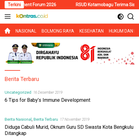
Langsung
vestment Forum 2026
Terkini
RSUD Kotamobagu Terima Siswa PKL SMK 
ke
konten
BERANDA
NASIONAL
BOLMONG RAYA
KESEHATAN
HUKUM DAN KR
Berita Terbaru
Uncategorized
16 Desember 2019
6 Tips for Baby’s Immune Development
Berita Nasional
,
Berita Terbaru
17 November 2019
Diduga Cabuli Murid, Oknum Guru SD Swasta Kota Bengkulu
Ditangkap