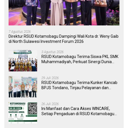
7 Agustus 2026
Direktur RSUD Kotamobagu Dampingi Wali Kota dr. Weny Gaib
di North Sulawesi Investment Forum 2026
3 Agustus 2026
RSUD Kotamobagu Terima Siswa PKL SMK
Muhammadiyah, Perkuat Sinergi Dunia
Pendidikan dan Layanan Kesehatan
29 Juli 2026
RSUD Kotamobagu Terima Kunker Kancab
BPJS Tondano, Tinjau Pelayanan dan
Perkuat Sinergi Wujudkan UHC
26 Juli 2026
Ini Manfaat dan Cara Akses WINCARE,
Setiap Pengaduan di RSUD Kotamobagu
Kini Bisa Dipantau Dan Ditangani dengan
Tuntas