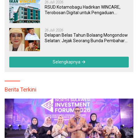
26 Juli 2026
RSUD Kotamobagu Hadirkan WINCARE,
Terobosan Digital untuk Pengaduan
Masyarakat dan Pegawai yang Cepat,
Transparan, dan Responsif
26 Juli 2026
Delapan Belas Tahun Bolaang Mongondow
Selatan: Jejak Seorang Bunda Pembaharu
dan Sebuah Daerah yang Menolak
Tertinggal
Selengkapnya
Berita Terkini