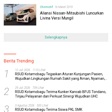
Otomotif
16 Maret 2019
Aliansi Nissan-Mitsubishi Luncurkan
Livina Versi Mungil
Selengkapnya
Berita Trending
1
12 Juli 2026
1110 Lihat
RSUD Kotamobagu Tegaskan Aturan Kunjungan Pasien,
Wujudkan Lingkungan Rumah Sakit yang Aman, Nyaman,
dan Berkualitas
2
29 Juli 2026
709 Lihat
RSUD Kotamobagu Terima Kunker Kancab BPJS Tondano,
Tinjau Pelayanan dan Perkuat Sinergi Wujudkan UHC
3
3 Agustus 2026
500 Lihat
RSUD Kotamobagu Terima Siswa PKL SMK