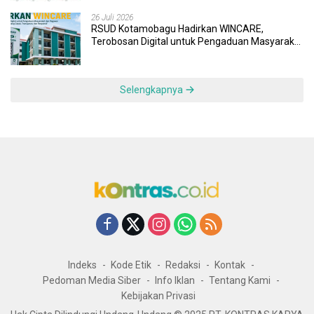
26 Juli 2026
RSUD Kotamobagu Hadirkan WINCARE,
Terobosan Digital untuk Pengaduan Masyarakat
dan Pegawai yang Cepat, Transparan, dan
Responsif
Selengkapnya
Indeks
Kode Etik
Redaksi
Kontak
Pedoman Media Siber
Info Iklan
Tentang Kami
Kebijakan Privasi