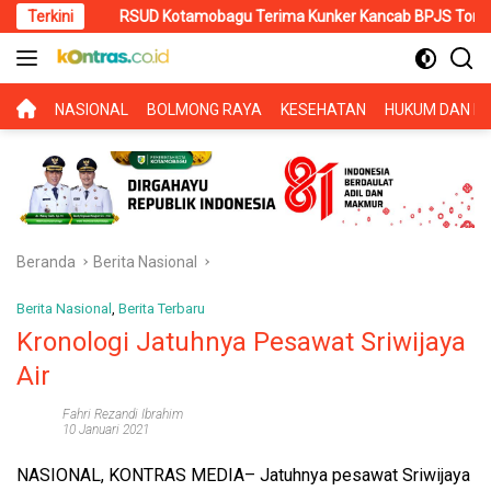
Langsung
D Kotamobagu Terima Kunker Kancab BPJS Tondano, Tinjau Pelayanan
Terkini
ke
konten
BERANDA
NASIONAL
BOLMONG RAYA
KESEHATAN
HUKUM DAN KR
Beranda
Berita Nasional
Berita Nasional
,
Berita Terbaru
Kronologi Jatuhnya Pesawat Sriwijaya
Air
Fahri Rezandi Ibrahim
10 Januari 2021
NASIONAL, KONTRAS MEDIA
– Jatuhnya pesawat Sriwijaya