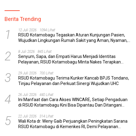
Berita Trending
1
12 Juli 2026
1094 Lihat
RSUD Kotamobagu Tegaskan Aturan Kunjungan Pasien,
Wujudkan Lingkungan Rumah Sakit yang Aman, Nyaman,
dan Berkualitas
2
8 Juli 2026
845 Lihat
Senyum, Sapa, dan Empati Harus Menjadi Identitas
Pelayanan, RSUD Kotamobagu Minta Nakes Terapkan
Komunikasi Efektif
3
29 Juli 2026
700 Lihat
RSUD Kotamobagu Terima Kunker Kancab BPJS Tondano,
Tinjau Pelayanan dan Perkuat Sinergi Wujudkan UHC
4
26 Juli 2026
440 Lihat
Ini Manfaat dan Cara Akses WINCARE, Setiap Pengaduan
di RSUD Kotamobagu Kini Bisa Dipantau Dan Ditangani
dengan Tuntas
5
22 Juli 2026
314 Lihat
Wali Kota dr. Weny Gaib Perjuangkan Peningkatan Sarana
RSUD Kotamobagu di Kemenkes RI, Demi Pelayanan
Kesehatan yang Lebih Modern