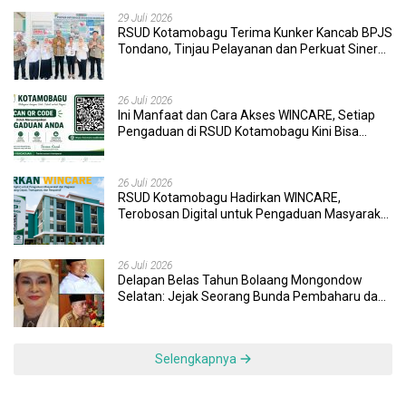
29 Juli 2026
RSUD Kotamobagu Terima Kunker Kancab BPJS
Tondano, Tinjau Pelayanan dan Perkuat Sinergi
Wujudkan UHC
26 Juli 2026
Ini Manfaat dan Cara Akses WINCARE, Setiap
Pengaduan di RSUD Kotamobagu Kini Bisa
Dipantau Dan Ditangani dengan Tuntas
26 Juli 2026
RSUD Kotamobagu Hadirkan WINCARE,
Terobosan Digital untuk Pengaduan Masyarakat
dan Pegawai yang Cepat, Transparan, dan
Responsif
26 Juli 2026
Delapan Belas Tahun Bolaang Mongondow
Selatan: Jejak Seorang Bunda Pembaharu dan
Sebuah Daerah yang Menolak Tertinggal
Selengkapnya