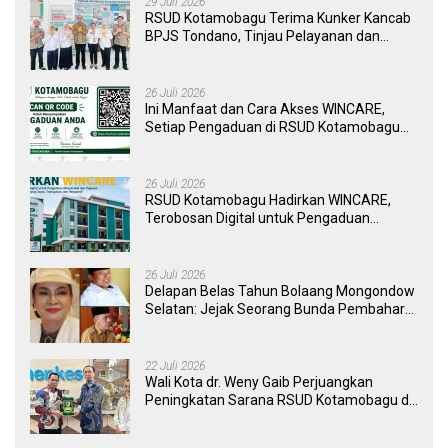
29 Juli 2026
RSUD Kotamobagu Terima Kunker Kancab
BPJS Tondano, Tinjau Pelayanan dan
Perkuat Sinergi Wujudkan UHC
26 Juli 2026
Ini Manfaat dan Cara Akses WINCARE,
Setiap Pengaduan di RSUD Kotamobagu
Kini Bisa Dipantau Dan Ditangani dengan
Tuntas
26 Juli 2026
RSUD Kotamobagu Hadirkan WINCARE,
Terobosan Digital untuk Pengaduan
Masyarakat dan Pegawai yang Cepat,
Transparan, dan Responsif
26 Juli 2026
Delapan Belas Tahun Bolaang Mongondow
Selatan: Jejak Seorang Bunda Pembaharu
dan Sebuah Daerah yang Menolak
Tertinggal
22 Juli 2026
Wali Kota dr. Weny Gaib Perjuangkan
Peningkatan Sarana RSUD Kotamobagu di
Kemenkes RI, Demi Pelayanan Kesehatan
yang Lebih Modern