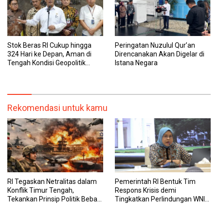
Stok Beras RI Cukup hingga
Peringatan Nuzulul Qur’an
324 Hari ke Depan, Aman di
Direncanakan Akan Digelar di
Tengah Kondisi Geopolitik
Istana Negara
Global
Rekomendasi untuk kamu
RI Tegaskan Netralitas dalam
Pemerintah RI Bentuk Tim
Konflik Timur Tengah,
Respons Krisis demi
Tekankan Prinsip Politik Bebas
Tingkatkan Perlindungan WNI
Aktif
di Timur Tengah