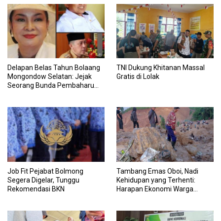
Delapan Belas Tahun Bolaang
TNI Dukung Khitanan Massal
Mongondow Selatan: Jejak
Gratis di Lolak
Seorang Bunda Pembaharu
dan Sebuah Daerah yang
Menolak Tertinggal
Job Fit Pejabat Bolmong
Tambang Emas Oboi, Nadi
Segera Digelar, Tunggu
Kehidupan yang Terhenti:
Rekomendasi BKN
Harapan Ekonomi Warga
Pusian Terancam Padam