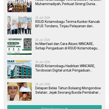
Muhammadiyah, Perkuat Sinergi Dunia
Pendidikan dan Layanan Kesehatan
29 Juli 2026
RSUD Kotamobagu Terima Kunker Kancab
BPJS Tondano, Tinjau Pelayanan dan
Perkuat Sinergi Wujudkan UHC
26 Juli 2026
Ini Manfaat dan Cara Akses WINCARE,
Setiap Pengaduan di RSUD Kotamobagu
Kini Bisa Dipantau Dan Ditangani dengan
Tuntas
26 Juli 2026
RSUD Kotamobagu Hadirkan WINCARE,
Terobosan Digital untuk Pengaduan
Masyarakat dan Pegawai yang Cepat,
Transparan, dan Responsif
26 Juli 2026
Delapan Belas Tahun Bolaang Mongondow
Selatan: Jejak Seorang Bunda Pembaharu
dan Sebuah Daerah yang Menolak
Tertinggal