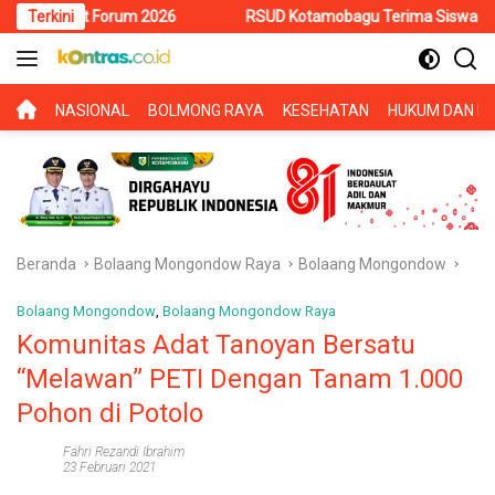
Langsung
orum 2026
Terkini
RSUD Kotamobagu Terima Siswa PKL SMK Muhammadi
ke
konten
BERANDA
NASIONAL
BOLMONG RAYA
KESEHATAN
HUKUM DAN KR
Beranda
Bolaang Mongondow Raya
Bolaang Mongondow
Bolaang Mongondow
,
Bolaang Mongondow Raya
Komunitas Adat Tanoyan Bersatu
“Melawan” PETI Dengan Tanam 1.000
Pohon di Potolo
Fahri Rezandi Ibrahim
23 Februari 2021