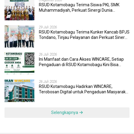
RSUD Kotamobagu Terima Siswa PKL SMK
Muhammadiyah, Perkuat Sinergi Dunia
Pendidikan dan Layanan Kesehatan
29 Juli 2026
RSUD Kotamobagu Terima Kunker Kancab BPJS
Tondano, Tinjau Pelayanan dan Perkuat Sinergi
Wujudkan UHC
26 Juli 2026
Ini Manfaat dan Cara Akses WINCARE, Setiap
Pengaduan di RSUD Kotamobagu Kini Bisa
Dipantau Dan Ditangani dengan Tuntas
26 Juli 2026
RSUD Kotamobagu Hadirkan WINCARE,
Terobosan Digital untuk Pengaduan Masyarakat
dan Pegawai yang Cepat, Transparan, dan
Responsif
Selengkapnya