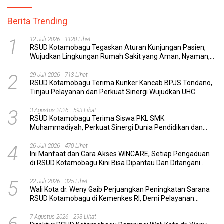
Berita Trending
1
12 Juli 2026
1120 Lihat
RSUD Kotamobagu Tegaskan Aturan Kunjungan Pasien,
Wujudkan Lingkungan Rumah Sakit yang Aman, Nyaman,
dan Berkualitas
2
29 Juli 2026
713 Lihat
RSUD Kotamobagu Terima Kunker Kancab BPJS Tondano,
Tinjau Pelayanan dan Perkuat Sinergi Wujudkan UHC
3
3 Agustus 2026
593 Lihat
RSUD Kotamobagu Terima Siswa PKL SMK
Muhammadiyah, Perkuat Sinergi Dunia Pendidikan dan
Layanan Kesehatan
4
26 Juli 2026
470 Lihat
Ini Manfaat dan Cara Akses WINCARE, Setiap Pengaduan
di RSUD Kotamobagu Kini Bisa Dipantau Dan Ditangani
dengan Tuntas
5
22 Juli 2026
325 Lihat
Wali Kota dr. Weny Gaib Perjuangkan Peningkatan Sarana
RSUD Kotamobagu di Kemenkes RI, Demi Pelayanan
Kesehatan yang Lebih Modern
7 Agustus 2026
293 Lihat