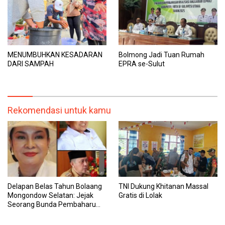
MENUMBUHKAN KESADARAN
Bolmong Jadi Tuan Rumah
DARI SAMPAH
EPRA se-Sulut
Rekomendasi untuk kamu
Delapan Belas Tahun Bolaang
TNI Dukung Khitanan Massal
Mongondow Selatan: Jejak
Gratis di Lolak
Seorang Bunda Pembaharu
dan Sebuah Daerah yang
Menolak Tertinggal