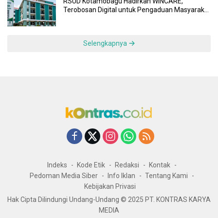
RSUD Kotamobagu Hadirkan WINCARE,
Terobosan Digital untuk Pengaduan Masyarakat
dan Pegawai yang Cepat, Transparan, dan
Responsif
Selengkapnya
Indeks
Kode Etik
Redaksi
Kontak
Pedoman Media Siber
Info Iklan
Tentang Kami
Kebijakan Privasi
Hak Cipta Dilindungi Undang-Undang © 2025 PT. KONTRAS KARYA
MEDIA