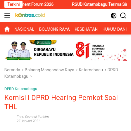
Langsung
estment Forum 2026
Terkini
RSUD Kotamobagu Terima Siswa PKL SMK 
ke
konten
BERANDA
NASIONAL
BOLMONG RAYA
KESEHATAN
HUKUM DAN KR
Beranda
Bolaang Mongondow Raya
Kotamobagu
DPRD
Kotamobagu
DPRD Kotamobagu
Komisi I DPRD Hearing Pemkot Soal
THL
Fahri Rezandi Ibrahim
27 Januari 2021