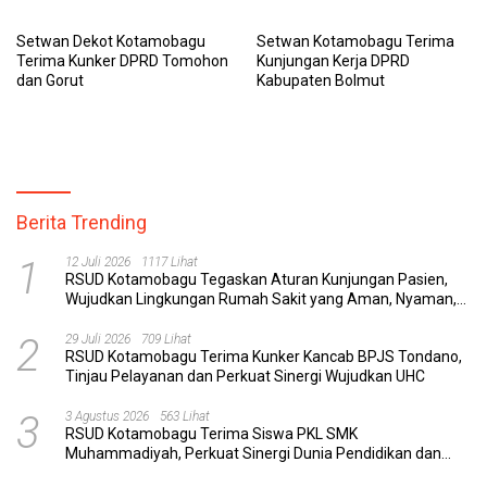
Setwan Dekot Kotamobagu
Setwan Kotamobagu Terima
Terima Kunker DPRD Tomohon
Kunjungan Kerja DPRD
dan Gorut
Kabupaten Bolmut
Berita Trending
1
12 Juli 2026
1117 Lihat
RSUD Kotamobagu Tegaskan Aturan Kunjungan Pasien,
Wujudkan Lingkungan Rumah Sakit yang Aman, Nyaman,
dan Berkualitas
2
29 Juli 2026
709 Lihat
RSUD Kotamobagu Terima Kunker Kancab BPJS Tondano,
Tinjau Pelayanan dan Perkuat Sinergi Wujudkan UHC
3
3 Agustus 2026
563 Lihat
RSUD Kotamobagu Terima Siswa PKL SMK
Muhammadiyah, Perkuat Sinergi Dunia Pendidikan dan
Layanan Kesehatan