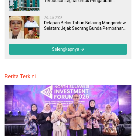
Terobosan Digital untuk Pengaduan
Masyarakat dan Pegawai yang Cepat,
Transparan, dan Responsif
26 Juli 2026
Delapan Belas Tahun Bolaang Mongondow
Selatan: Jejak Seorang Bunda Pembaharu
dan Sebuah Daerah yang Menolak
Tertinggal
Selengkapnya
Berita Terkini