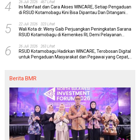
4
26 Juli 2026
467 Lihat
Ini Manfaat dan Cara Akses WINCARE, Setiap Pengaduan
di RSUD Kotamobagu Kini Bisa Dipantau Dan Ditangani
dengan Tuntas
5
22 Juli 2026
323 Lihat
Wali Kota dr. Weny Gaib Perjuangkan Peningkatan Sarana
RSUD Kotamobagu di Kemenkes RI, Demi Pelayanan
Kesehatan yang Lebih Modern
6
26 Juli 2026
263 Lihat
RSUD Kotamobagu Hadirkan WINCARE, Terobosan Digital
untuk Pengaduan Masyarakat dan Pegawai yang Cepat,
Transparan, dan Responsif
Berita BMR