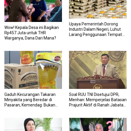
Upaya Pemerintah Dorong
Wow! Kepala Desa ini Bagikan
Industri Dalam Negeri, Luhut
Rp457 Juta untuk THR
Larang Penggunaan Tempat
Warganya, Dana Dari Mana?
Makan Impor untuk MBG:
Suruh Bikin Lokal
Gaduh Kecurangan Takaran
Soal RUU TNI Disetujui DPR,
Minyakita yang Beredar di
Menhan: Memperjelas Batasan
Pasaran, Kemendag: Bukan
Prajurit Aktif di Ranah Jabatan
Produk Subsidi
Sipil