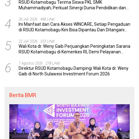
3
RSUD Kotamobagu Terima Siswa PKL SMK
Muhammadiyah, Perkuat Sinergi Dunia Pendidikan dan
Layanan Kesehatan
4
26 Juli 2026
468 Lihat
Ini Manfaat dan Cara Akses WINCARE, Setiap Pengaduan
di RSUD Kotamobagu Kini Bisa Dipantau Dan Ditangani
dengan Tuntas
5
22 Juli 2026
323 Lihat
Wali Kota dr. Weny Gaib Perjuangkan Peningkatan Sarana
RSUD Kotamobagu di Kemenkes RI, Demi Pelayanan
Kesehatan yang Lebih Modern
6
7 Agustus 2026
278 Lihat
Direktur RSUD Kotamobagu Dampingi Wali Kota dr. Weny
Gaib di North Sulawesi Investment Forum 2026
Berita BMR