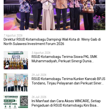
7 Agustus 2026
Direktur RSUD Kotamobagu Dampingi Wali Kota dr. Weny Gaib di
North Sulawesi Investment Forum 2026
3 Agustus 2026
RSUD Kotamobagu Terima Siswa PKL SMK
Muhammadiyah, Perkuat Sinergi Dunia
Pendidikan dan Layanan Kesehatan
29 Juli 2026
RSUD Kotamobagu Terima Kunker Kancab BPJS
Tondano, Tinjau Pelayanan dan Perkuat Sinergi
Wujudkan UHC
26 Juli 2026
Ini Manfaat dan Cara Akses WINCARE, Setiap
Pengaduan di RSUD Kotamobagu Kini Bisa