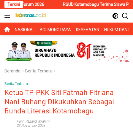
Langsung
orum 2026
Terkini
RSUD Kotamobagu Terima Siswa PKL SMK Muhammadi
ke
konten
BERANDA
NASIONAL
BOLMONG RAYA
KESEHATAN
HUKUM DAN KR
Beranda
Berita Terbaru
Berita Terbaru
Ketua TP-PKK Siti Fatmah Fitriana
Nani Buhang Dikukuhkan Sebagai
Bunda Literasi Kotamobagu
Fahri Rezandi Ibrahim
23 November 2023