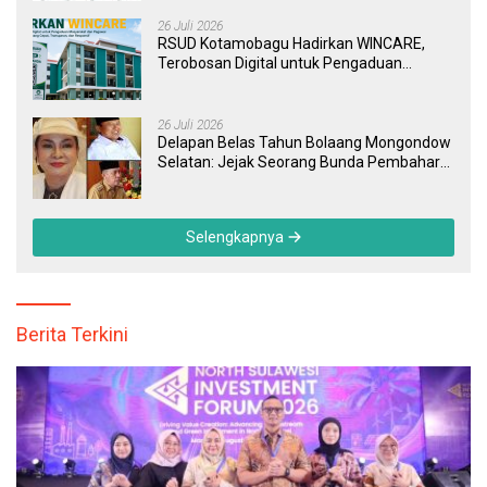
Tuntas
26 Juli 2026
RSUD Kotamobagu Hadirkan WINCARE,
Terobosan Digital untuk Pengaduan
Masyarakat dan Pegawai yang Cepat,
Transparan, dan Responsif
26 Juli 2026
Delapan Belas Tahun Bolaang Mongondow
Selatan: Jejak Seorang Bunda Pembaharu
dan Sebuah Daerah yang Menolak
Tertinggal
Selengkapnya
Berita Terkini