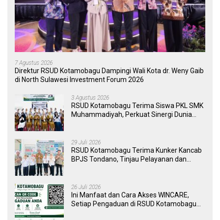
7 Agustus 2026
Direktur RSUD Kotamobagu Dampingi Wali Kota dr. Weny Gaib
di North Sulawesi Investment Forum 2026
3 Agustus 2026
RSUD Kotamobagu Terima Siswa PKL SMK
Muhammadiyah, Perkuat Sinergi Dunia
Pendidikan dan Layanan Kesehatan
29 Juli 2026
RSUD Kotamobagu Terima Kunker Kancab
BPJS Tondano, Tinjau Pelayanan dan
Perkuat Sinergi Wujudkan UHC
26 Juli 2026
Ini Manfaat dan Cara Akses WINCARE,
Setiap Pengaduan di RSUD Kotamobagu
Kini Bisa Dipantau Dan Ditangani dengan