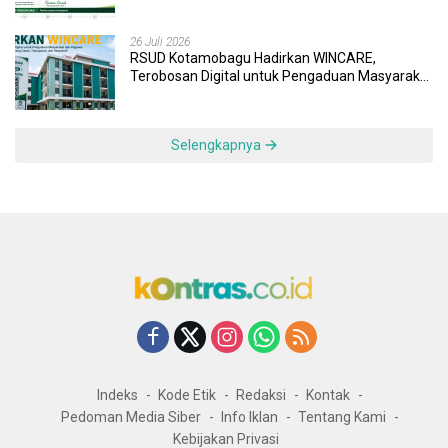
Dipantau Dan Ditangani dengan Tuntas
26 Juli 2026
RSUD Kotamobagu Hadirkan WINCARE,
Terobosan Digital untuk Pengaduan Masyarakat
dan Pegawai yang Cepat, Transparan, dan
Responsif
Selengkapnya
Indeks
Kode Etik
Redaksi
Kontak
Pedoman Media Siber
Info Iklan
Tentang Kami
Kebijakan Privasi