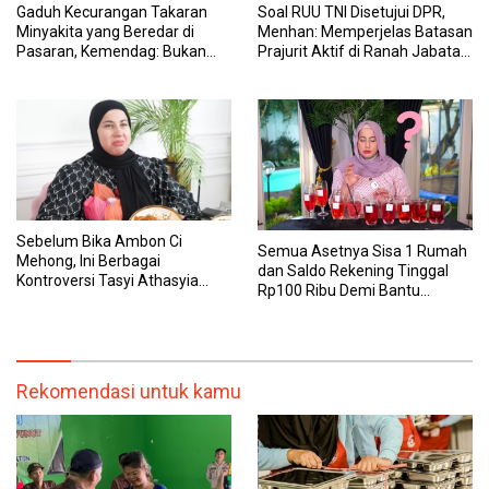
Gaduh Kecurangan Takaran
Soal RUU TNI Disetujui DPR,
Minyakita yang Beredar di
Menhan: Memperjelas Batasan
Pasaran, Kemendag: Bukan
Prajurit Aktif di Ranah Jabatan
Produk Subsidi
Sipil
Sebelum Bika Ambon Ci
Semua Asetnya Sisa 1 Rumah
Mehong, Ini Berbagai
dan Saldo Rekening Tinggal
Kontroversi Tasyi Athasyia
Rp100 Ribu Demi Bantu
yang Dinilai Tak Etis dalam
Keluarga, Nunung: Kalau Saya
Mereview Makanan
Stop, Mereka Mau Gimana?
Rekomendasi untuk kamu