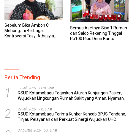
Sebelum Bika Ambon Ci
Semua Asetnya Sisa 1 Rumah
Mehong, Ini Berbagai
dan Saldo Rekening Tinggal
Kontroversi Tasyi Athasyia
Rp100 Ribu Demi Bantu
yang Dinilai Tak Etis dalam
Keluarga, Nunung: Kalau Saya
Mereview Makanan
Stop, Mereka Mau Gimana?
Berita Trending
1
12 Juli 2026
1118 Lihat
RSUD Kotamobagu Tegaskan Aturan Kunjungan Pasien,
Wujudkan Lingkungan Rumah Sakit yang Aman, Nyaman,
dan Berkualitas
2
29 Juli 2026
712 Lihat
RSUD Kotamobagu Terima Kunker Kancab BPJS Tondano,
Tinjau Pelayanan dan Perkuat Sinergi Wujudkan UHC
3 Agustus 2026
580 Lihat