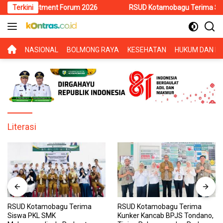
Langsung
 Investment Forum 2026
Terkini
RSUD Kotamobagu Terima Siswa PKL 
ke
konten
BERANDA
NASIONAL
BOLMONG RAYA
KESEHATAN
HUKUM DAN KR
Literasi
RSUD Kotamobagu Terima
RSUD Kotamobagu Terima
Siswa PKL SMK
Kunker Kancab BPJS Tondano,