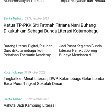
Muhammadiyah, Perkuat
Tinjau Pelayanan dan Perkuat
Sinergi Dunia Pendidikan dan
Sinergi Wujudkan UHC
Layanan Kesehatan
Berita Terbaru
23 November 2023
Ketua TP-PKK Siti Fatmah Fitriana Nani Buhang
Dikukuhkan Sebagai Bunda Literasi Kotamobagu
Dorong Literasi Digital, Puluhan
Jadi Pusat Kegiatan Bunda
Guru di Kotamobagu Ikuti
Literasi, Pemkot Dorong
Pelatihan Thematic Academy
Budaya Membaca di
Kotamobagu
Kotamobagu
31 Oktober 2022
Tingkatkan Minat Literasi, DWP Kotamobagu Gelar Lomba
Baca Puisi Tingkat Sekolah Dasar
Berita Terbaru
15 November 2021
Vahuta Jadi Kampung Literasi