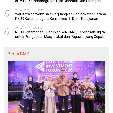
di RSUD Kotamobagu Kini Bisa Dipantau Dan Ditangani
dengan Tuntas
5
22 Juli 2026
323 Lihat
Wali Kota dr. Weny Gaib Perjuangkan Peningkatan Sarana
RSUD Kotamobagu di Kemenkes RI, Demi Pelayanan
Kesehatan yang Lebih Modern
6
26 Juli 2026
262 Lihat
RSUD Kotamobagu Hadirkan WINCARE, Terobosan Digital
untuk Pengaduan Masyarakat dan Pegawai yang Cepat,
Transparan, dan Responsif
Berita BMR