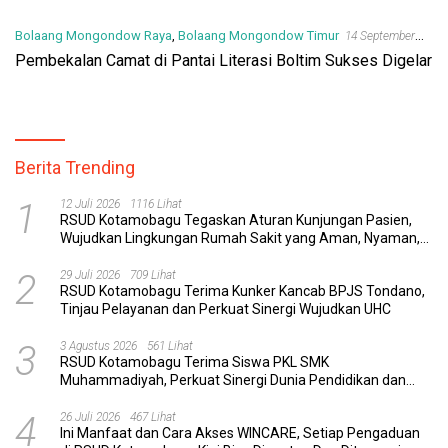
Bolaang Mongondow Raya
,
Bolaang Mongondow Timur
14 September
2021
Pembekalan Camat di Pantai Literasi Boltim Sukses Digelar
Berita Trending
1
12 Juli 2026
1116 Lihat
RSUD Kotamobagu Tegaskan Aturan Kunjungan Pasien,
Wujudkan Lingkungan Rumah Sakit yang Aman, Nyaman,
dan Berkualitas
2
29 Juli 2026
709 Lihat
RSUD Kotamobagu Terima Kunker Kancab BPJS Tondano,
Tinjau Pelayanan dan Perkuat Sinergi Wujudkan UHC
3
3 Agustus 2026
561 Lihat
RSUD Kotamobagu Terima Siswa PKL SMK
Muhammadiyah, Perkuat Sinergi Dunia Pendidikan dan
Layanan Kesehatan
4
26 Juli 2026
467 Lihat
Ini Manfaat dan Cara Akses WINCARE, Setiap Pengaduan