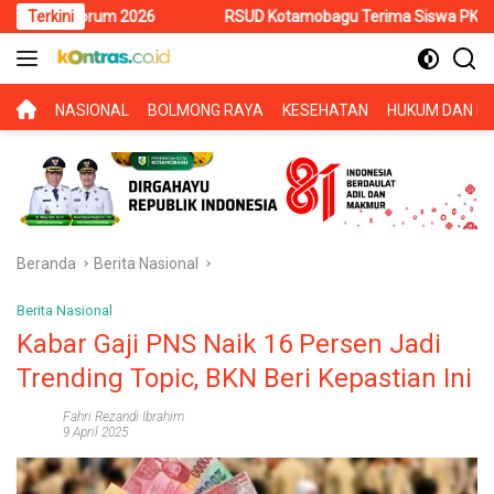
Langsung
 2026
Terkini
RSUD Kotamobagu Terima Siswa PKL SMK Muhammadiyah
ke
konten
BERANDA
NASIONAL
BOLMONG RAYA
KESEHATAN
HUKUM DAN KR
Beranda
Berita Nasional
Berita Nasional
Kabar Gaji PNS Naik 16 Persen Jadi
Trending Topic, BKN Beri Kepastian Ini
Fahri Rezandi Ibrahim
9 April 2025