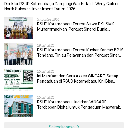
Direktur RSUD Kotamobagu Dampingi Wali Kota dr. Weny Gaib di
North Sulawesi Investment Forum 2026
3 Agustus 2026
RSUD Kotamobagu Terima Siswa PKL SMK
Muhammadiyah, Perkuat Sinergi Dunia
Pendidikan dan Layanan Kesehatan
29 Juli 2026
RSUD Kotamobagu Terima Kunker Kancab BPJS
Tondano, Tinjau Pelayanan dan Perkuat Sinergi
Wujudkan UHC
26 Juli 2026
Ini Manfaat dan Cara Akses WINCARE, Setiap
Pengaduan di RSUD Kotamobagu Kini Bisa
Dipantau Dan Ditangani dengan Tuntas
26 Juli 2026
RSUD Kotamobagu Hadirkan WINCARE,
Terobosan Digital untuk Pengaduan Masyarakat
dan Pegawai yang Cepat, Transparan, dan
Responsif
Selengkapnya