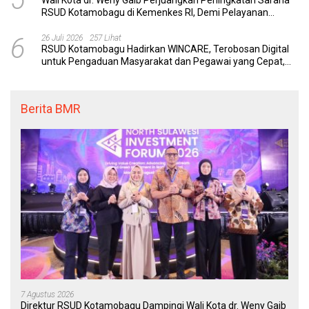
RSUD Kotamobagu di Kemenkes RI, Demi Pelayanan
Kesehatan yang Lebih Modern
6
26 Juli 2026
257 Lihat
RSUD Kotamobagu Hadirkan WINCARE, Terobosan Digital
untuk Pengaduan Masyarakat dan Pegawai yang Cepat,
Transparan, dan Responsif
Berita BMR
7 Agustus 2026
Direktur RSUD Kotamobagu Dampingi Wali Kota dr. Weny Gaib