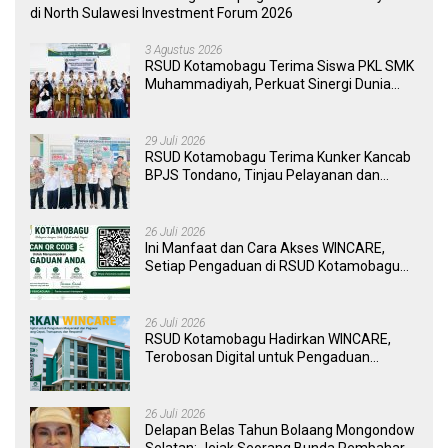
di North Sulawesi Investment Forum 2026
3 Agustus 2026
RSUD Kotamobagu Terima Siswa PKL SMK
Muhammadiyah, Perkuat Sinergi Dunia
Pendidikan dan Layanan Kesehatan
29 Juli 2026
RSUD Kotamobagu Terima Kunker Kancab
BPJS Tondano, Tinjau Pelayanan dan
Perkuat Sinergi Wujudkan UHC
26 Juli 2026
Ini Manfaat dan Cara Akses WINCARE,
Setiap Pengaduan di RSUD Kotamobagu
Kini Bisa Dipantau Dan Ditangani dengan
Tuntas
26 Juli 2026
RSUD Kotamobagu Hadirkan WINCARE,
Terobosan Digital untuk Pengaduan
Masyarakat dan Pegawai yang Cepat,
Transparan, dan Responsif
26 Juli 2026
Delapan Belas Tahun Bolaang Mongondow