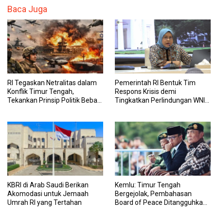
Baca Juga
RI Tegaskan Netralitas dalam
Pemerintah RI Bentuk Tim
Konflik Timur Tengah,
Respons Krisis demi
Tekankan Prinsip Politik Bebas
Tingkatkan Perlindungan WNI
Aktif
di Timur Tengah
KBRI di Arab Saudi Berikan
Kemlu: Timur Tengah
Akomodasi untuk Jemaah
Bergejolak, Pembahasan
Umrah RI yang Tertahan
Board of Peace Ditangguhkan
Sementara