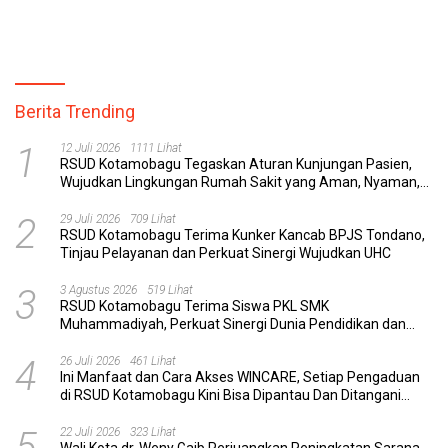
Berita Trending
1
12 Juli 2026
1111 Lihat
RSUD Kotamobagu Tegaskan Aturan Kunjungan Pasien,
Wujudkan Lingkungan Rumah Sakit yang Aman, Nyaman,
dan Berkualitas
2
29 Juli 2026
709 Lihat
RSUD Kotamobagu Terima Kunker Kancab BPJS Tondano,
Tinjau Pelayanan dan Perkuat Sinergi Wujudkan UHC
3
3 Agustus 2026
519 Lihat
RSUD Kotamobagu Terima Siswa PKL SMK
Muhammadiyah, Perkuat Sinergi Dunia Pendidikan dan
Layanan Kesehatan
4
26 Juli 2026
461 Lihat
Ini Manfaat dan Cara Akses WINCARE, Setiap Pengaduan
di RSUD Kotamobagu Kini Bisa Dipantau Dan Ditangani
dengan Tuntas
5
22 Juli 2026
323 Lihat
Wali Kota dr. Weny Gaib Perjuangkan Peningkatan Sarana