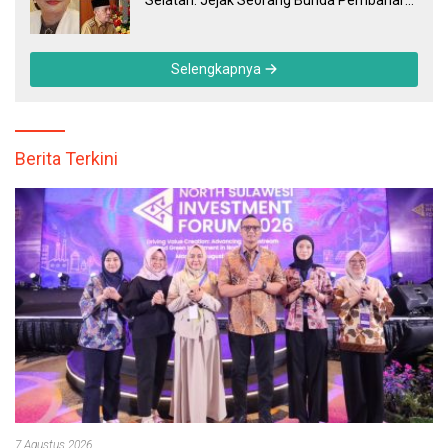
Selatan: Jejak Seorang Bunda Pembaharu
dan Sebuah Daerah yang Menolak
Tertinggal
Selengkapnya
Berita Terkini
7 Agustus 2026