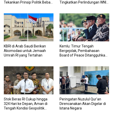
Tekankan Prinsip Politik Bebas
Tingkatkan Perlindungan WNI
Aktif
di Timur Tengah
KBRI di Arab Saudi Berikan
Kemlu: Timur Tengah
Akomodasi untuk Jemaah
Bergejolak, Pembahasan
Umrah RI yang Tertahan
Board of Peace Ditangguhkan
Sementara
Stok Beras RI Cukup hingga
Peringatan Nuzulul Qur’an
324 Hari ke Depan, Aman di
Direncanakan Akan Digelar di
Tengah Kondisi Geopolitik
Istana Negara
Global