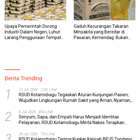
Upaya Pemerintah Dorong
Gaduh Kecurangan Takaran
Industri Dalam Negeri, Luhut
Minyakita yang Beredar di
Larang Penggunaan Tempat
Pasaran, Kemendag: Bukan
Makan Impor untuk MBG:
Produk Subsidi
Suruh Bikin Lokal
Berita Trending
1
12 Juli 2026
1101 Lihat
RSUD Kotamobagu Tegaskan Aturan Kunjungan Pasien,
Wujudkan Lingkungan Rumah Sakit yang Aman, Nyaman,
dan Berkualitas
2
8 Juli 2026
854 Lihat
Senyum, Sapa, dan Empati Harus Menjadi Identitas
Pelayanan, RSUD Kotamobagu Minta Nakes Terapkan
Komunikasi Efektif
3
29 Juli 2026
704 Lihat
RSUD Kotamobagu Terima Kunker Kancab BPJS Tondano,