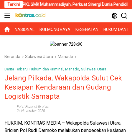
Langsung
L SMK Muhammadiyah, Perkuat Sinergi Dunia Pendidikan dan Layana
Terkini
ke
konten
BERANDA
NASIONAL
BOLMONG RAYA
KESEHATAN
HUKUM DAN KR
Beranda
Sulawesi Utara
Manado
Berita Terbaru
,
Hukum dan Kriminal
,
Manado
,
Sulawesi Utara
Jelang Pilkada, Wakapolda Sulut Cek
Kesiapan Kendaraan dan Gudang
Logistik Samapta
Fahri Rezandi Ibrahim
24 November 2020
HUKRIM, KONTRAS MEDIA
– Wakapolda Sulawesi Utara,
Brigjen Pol Rudi Darmoko melakukan pengecekan kesiapan