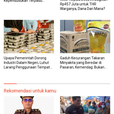
Kependudukan Terpadu
Rp457 Juta untuk THR
Menuju Sulawesi Utara Maju
Warganya, Dana Dari Mana?
dan Berkelanjutan
Upaya Pemerintah Dorong
Gaduh Kecurangan Takaran
Industri Dalam Negeri, Luhut
Minyakita yang Beredar di
Larang Penggunaan Tempat
Pasaran, Kemendag: Bukan
Makan Impor untuk MBG:
Produk Subsidi
Suruh Bikin Lokal
Rekomendasi untuk kamu