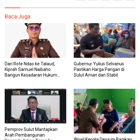
Baca Juga
Dari Rote Ndao ke Talaud,
Gubernur Yulius Selvanus
Kiprah Samuel Naibaho
Pastikan Harga Pangan di
Bangun Kesadaran Hukum
Sulut Aman dan Stabil
hingga Usut Dugaan Korupsi
Dana Desa
Pemprov Sulut Mantapkan
Arah Pembangunan
Wow! Kepala Desa ini Bagikan