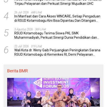
Tinjau Pelayanan dan Perkuat Sinergi Wujudkan UHC
4
26 Juli 2026
448 Lihat
Ini Manfaat dan Cara Akses WINCARE, Setiap Pengaduan
di RSUD Kotamobagu Kini Bisa Dipantau Dan Ditangani
dengan Tuntas
5
3 Agustus 2026
369 Lihat
RSUD Kotamobagu Terima Siswa PKL SMK
Muhammadiyah, Perkuat Sinergi Dunia Pendidikan dan
Layanan Kesehatan
6
22 Juli 2026
319 Lihat
Wali Kota dr. Weny Gaib Perjuangkan Peningkatan Sarana
RSUD Kotamobagu di Kemenkes RI, Demi Pelayanan
Kesehatan yang Lebih Modern
Berita BMR