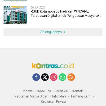
26 Juli 2026
RSUD Kotamobagu Hadirkan WINCARE,
Terobosan Digital untuk Pengaduan Masyarakat
dan Pegawai yang Cepat, Transparan, dan
Responsif
Selengkapnya
Indeks
Kode Etik
Redaksi
Kontak
Pedoman Media Siber
Info Iklan
Tentang Kami
Kebijakan Privasi