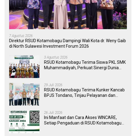
7 Agustus 2026
Direktur RSUD Kotamobagu Dampingi Wali Kota dr. Weny Gaib
di North Sulawesi Investment Forum 2026
3 Agustus 2026
RSUD Kotamobagu Terima Siswa PKL SMK
Muhammadiyah, Perkuat Sinergi Dunia
Pendidikan dan Layanan Kesehatan
29 Juli 2026
RSUD Kotamobagu Terima Kunker Kancab
BPJS Tondano, Tinjau Pelayanan dan
Perkuat Sinergi Wujudkan UHC
26 Juli 2026
Ini Manfaat dan Cara Akses WINCARE,
Setiap Pengaduan di RSUD Kotamobagu
Kini Bisa Dipantau Dan Ditangani dengan
Tuntas