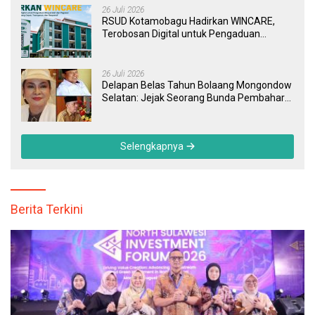
26 Juli 2026
RSUD Kotamobagu Hadirkan WINCARE,
Terobosan Digital untuk Pengaduan
Masyarakat dan Pegawai yang Cepat,
Transparan, dan Responsif
26 Juli 2026
Delapan Belas Tahun Bolaang Mongondow
Selatan: Jejak Seorang Bunda Pembaharu
dan Sebuah Daerah yang Menolak
Tertinggal
Selengkapnya
Berita Terkini