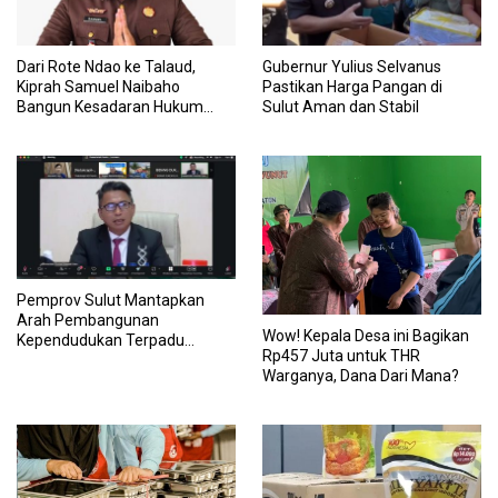
Dari Rote Ndao ke Talaud,
Gubernur Yulius Selvanus
Kiprah Samuel Naibaho
Pastikan Harga Pangan di
Bangun Kesadaran Hukum
Sulut Aman dan Stabil
hingga Usut Dugaan Korupsi
Dana Desa
Pemprov Sulut Mantapkan
Arah Pembangunan
Wow! Kepala Desa ini Bagikan
Kependudukan Terpadu
Rp457 Juta untuk THR
Menuju Sulawesi Utara Maju
Warganya, Dana Dari Mana?
dan Berkelanjutan