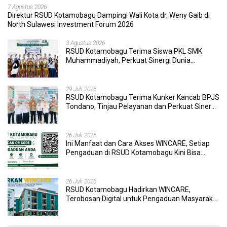
7 Agustus 2026
Direktur RSUD Kotamobagu Dampingi Wali Kota dr. Weny Gaib di
North Sulawesi Investment Forum 2026
3 Agustus 2026
RSUD Kotamobagu Terima Siswa PKL SMK
Muhammadiyah, Perkuat Sinergi Dunia
Pendidikan dan Layanan Kesehatan
29 Juli 2026
RSUD Kotamobagu Terima Kunker Kancab BPJS
Tondano, Tinjau Pelayanan dan Perkuat Sinergi
Wujudkan UHC
26 Juli 2026
Ini Manfaat dan Cara Akses WINCARE, Setiap
Pengaduan di RSUD Kotamobagu Kini Bisa
Dipantau Dan Ditangani dengan Tuntas
26 Juli 2026
RSUD Kotamobagu Hadirkan WINCARE,
Terobosan Digital untuk Pengaduan Masyarakat
dan Pegawai yang Cepat, Transparan, dan
Responsif