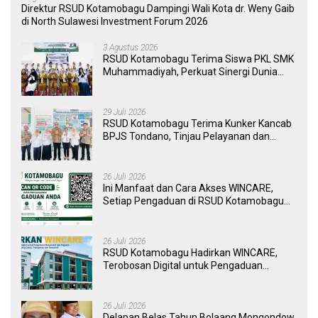
Direktur RSUD Kotamobagu Dampingi Wali Kota dr. Weny Gaib
di North Sulawesi Investment Forum 2026
3 Agustus 2026
RSUD Kotamobagu Terima Siswa PKL SMK
Muhammadiyah, Perkuat Sinergi Dunia
Pendidikan dan Layanan Kesehatan
29 Juli 2026
RSUD Kotamobagu Terima Kunker Kancab
BPJS Tondano, Tinjau Pelayanan dan
Perkuat Sinergi Wujudkan UHC
26 Juli 2026
Ini Manfaat dan Cara Akses WINCARE,
Setiap Pengaduan di RSUD Kotamobagu
Kini Bisa Dipantau Dan Ditangani dengan
Tuntas
26 Juli 2026
RSUD Kotamobagu Hadirkan WINCARE,
Terobosan Digital untuk Pengaduan
Masyarakat dan Pegawai yang Cepat,
Transparan, dan Responsif
26 Juli 2026
Delapan Belas Tahun Bolaang Mongondow