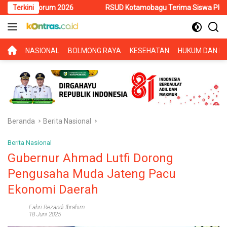
Langsung
m 2026
Terkini
RSUD Kotamobagu Terima Siswa PKL SMK Muhammadiyah
ke
konten
BERANDA
NASIONAL
BOLMONG RAYA
KESEHATAN
HUKUM DAN KR
Beranda
Berita Nasional
Berita Nasional
Gubernur Ahmad Lutfi Dorong
Pengusaha Muda Jateng Pacu
Ekonomi Daerah
Fahri Rezandi Ibrahim
18 Juni 2025