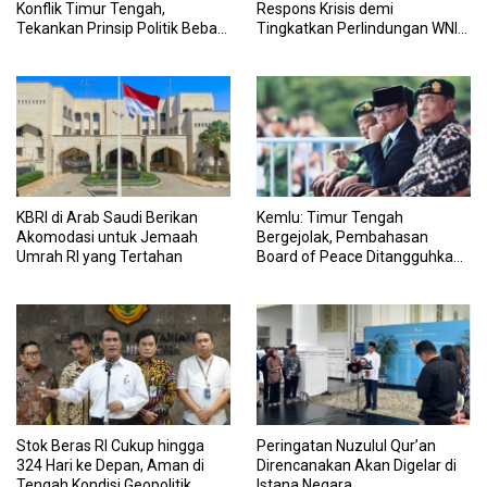
Konflik Timur Tengah,
Respons Krisis demi
Tekankan Prinsip Politik Bebas
Tingkatkan Perlindungan WNI
Aktif
di Timur Tengah
KBRI di Arab Saudi Berikan
Kemlu: Timur Tengah
Akomodasi untuk Jemaah
Bergejolak, Pembahasan
Umrah RI yang Tertahan
Board of Peace Ditangguhkan
Sementara
Stok Beras RI Cukup hingga
Peringatan Nuzulul Qur’an
324 Hari ke Depan, Aman di
Direncanakan Akan Digelar di
Tengah Kondisi Geopolitik
Istana Negara