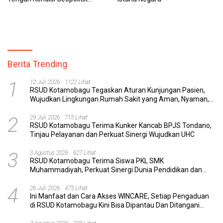
Global
Berita Trending
1
12 Juli 2026
1122 Lihat
RSUD Kotamobagu Tegaskan Aturan Kunjungan Pasien,
Wujudkan Lingkungan Rumah Sakit yang Aman, Nyaman,
dan Berkualitas
2
29 Juli 2026
715 Lihat
RSUD Kotamobagu Terima Kunker Kancab BPJS Tondano,
Tinjau Pelayanan dan Perkuat Sinergi Wujudkan UHC
3
3 Agustus 2026
627 Lihat
RSUD Kotamobagu Terima Siswa PKL SMK
Muhammadiyah, Perkuat Sinergi Dunia Pendidikan dan
Layanan Kesehatan
4
26 Juli 2026
473 Lihat
Ini Manfaat dan Cara Akses WINCARE, Setiap Pengaduan
di RSUD Kotamobagu Kini Bisa Dipantau Dan Ditangani
dengan Tuntas