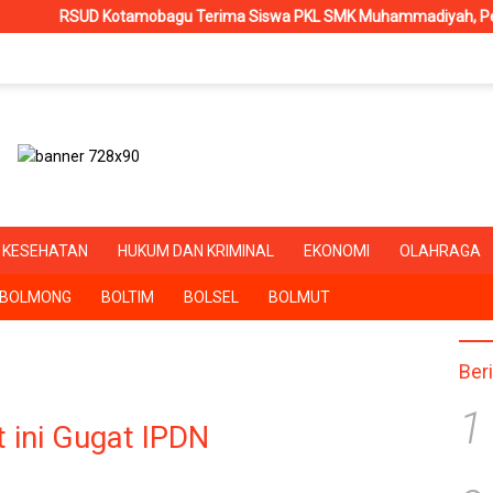
gu Terima Siswa PKL SMK Muhammadiyah, Perkuat Sinergi Dunia Pen
KESEHATAN
HUKUM DAN KRIMINAL
EKONOMI
OLAHRAGA
BOLMONG
BOLTIM
BOLSEL
BOLMUT
Ber
1
t ini Gugat IPDN