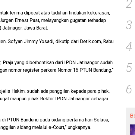
2
tak terima dipecat atas tuduhan tindakan kekerasan,
, Jurgen Ernest Paat, melayangkan gugatan terhadap
3
 Jatinagor, Jawa Barat.
en, Sofyan Jimmy Yosadi, dikutip dari Detik.com, Rabu
4
, Praja yang diberhentikan dari IPDN Jatinangor sudah
5
engan nomor register perkara Nomor 16 PTUN Bandung,”
6
jelis Hakim, sudah ada panggilan kepada para pihak,
ugat maupun pihak Rektor IPDN Jatinangor sebagai
B
a di PTUN Bandung pada sidang pertama hari Selasa,
nggilan sidang melalui e-Court,” ungkapnya.