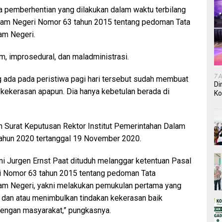
 pemberhentian yang dilakukan dalam waktu terbilang
alam Negeri Nomor 63 tahun 2015 tentang pedoman Tata
am Negeri.
m, improsedural, dan maladministrasi.
7 
ng ada pada peristiwa pagi hari tersebut sudah membuat
Di
kekerasan apapun. Dia hanya kebetulan berada di
Ko
In
 Surat Keputusan Rektor Institut Pemerintahan Dalam
ahun 2020 tertanggal 19 November 2020.
mi Jurgen Ernst Paat dituduh melanggar ketentuan Pasal
ri Nomor 63 tahun 2015 tentang pedoman Tata
lam Negeri, yakni melakukan pemukulan pertama yang
 dan atau menimbulkan tindakan kekerasan baik
dengan masyarakat,” pungkasnya.