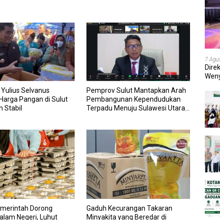
7 Agu
Dire
Weny
202
 Yulius Selvanus
Pemprov Sulut Mantapkan Arah
Harga Pangan di Sulut
Pembangunan Kependudukan
 Stabil
Terpadu Menuju Sulawesi Utara
Maju dan Berkelanjutan
merintah Dorong
Gaduh Kecurangan Takaran
Dalam Negeri, Luhut
Minyakita yang Beredar di