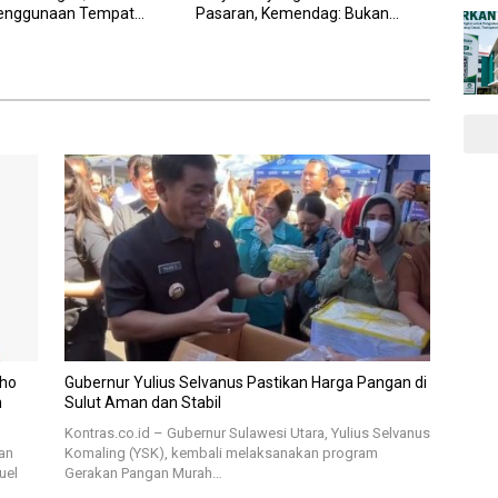
Penggunaan Tempat
Pasaran, Kemendag: Bukan
por untuk MBG: Suruh
Produk Subsidi
l
aho
Gubernur Yulius Selvanus Pastikan Harga Pangan di
n
Sulut Aman dan Stabil
Kontras.co.id – Gubernur Sulawesi Utara, Yulius Selvanus
an
Komaling (YSK), kembali melaksanakan program
uel
Gerakan Pangan Murah…