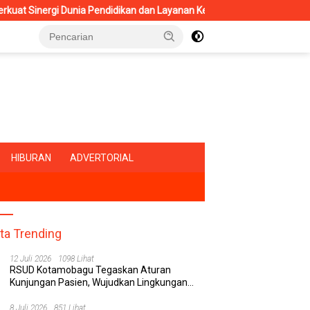
didikan dan Layanan Kesehatan
RSUD Kotamobagu Terima Kun
HIBURAN
ADVERTORIAL
ita Trending
12 Juli 2026
1098 Lihat
RSUD Kotamobagu Tegaskan Aturan
Kunjungan Pasien, Wujudkan Lingkungan
Rumah Sakit yang Aman, Nyaman, dan
Berkualitas
8 Juli 2026
851 Lihat