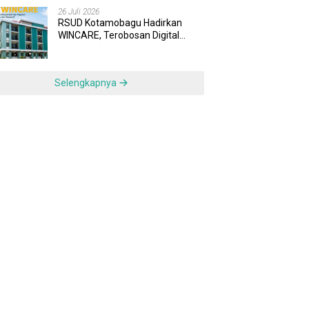
Tuntas
26 Juli 2026
RSUD Kotamobagu Hadirkan
WINCARE, Terobosan Digital
untuk Pengaduan Masyarakat
dan Pegawai yang Cepat,
Transparan, dan Responsif
Selengkapnya