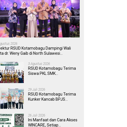
Agustus 2026
rektur RSUD Kotamobagu Dampingi Wali
ta dr. Weny Gaib di North Sulawesi
vestment Forum 2026
3 Agustus 2026
RSUD Kotamobagu Terima
Siswa PKL SMK
Muhammadiyah, Perkuat
Sinergi Dunia Pendidikan
dan Layanan Kesehatan
29 Juli 2026
RSUD Kotamobagu Terima
Kunker Kancab BPJS
Tondano, Tinjau Pelayanan
dan Perkuat Sinergi
Wujudkan UHC
26 Juli 2026
Ini Manfaat dan Cara Akses
WINCARE, Setiap