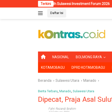
Langsung
aib di North Sulawesi Investment Forum 2026
Terkini
RSUD Kotamoba
ke
Daftar Isi
konten
B
NASIONAL
BOLMONG RAYA
E
R
KOTAMOBAGU
DPRD KOTAMOBAGU
A
N
D
Beranda
Sulawesi Utara
Manado
A
Berita Terbaru
,
Manado
,
Sulawesi Utara
Dipecat, Praja Asal Sulu
Fahri Rezandi Ibrahim