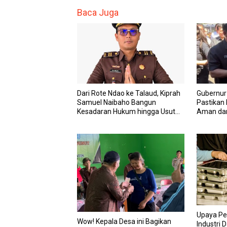
Baca Juga
Dari Rote Ndao ke Talaud, Kiprah
Gubernur
Samuel Naibaho Bangun
Pastikan 
Kesadaran Hukum hingga Usut
Aman dan
Dugaan Korupsi Dana Desa
Upaya Pe
Wow! Kepala Desa ini Bagikan
Industri 