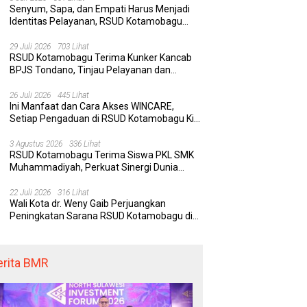
Senyum, Sapa, dan Empati Harus Menjadi
Identitas Pelayanan, RSUD Kotamobagu
Minta Nakes Terapkan Komunikasi Efektif
29 Juli 2026
703 Lihat
RSUD Kotamobagu Terima Kunker Kancab
BPJS Tondano, Tinjau Pelayanan dan
Perkuat Sinergi Wujudkan UHC
26 Juli 2026
445 Lihat
Ini Manfaat dan Cara Akses WINCARE,
Setiap Pengaduan di RSUD Kotamobagu Kini
Bisa Dipantau Dan Ditangani dengan Tuntas
3 Agustus 2026
336 Lihat
RSUD Kotamobagu Terima Siswa PKL SMK
Muhammadiyah, Perkuat Sinergi Dunia
Pendidikan dan Layanan Kesehatan
22 Juli 2026
316 Lihat
Wali Kota dr. Weny Gaib Perjuangkan
Peningkatan Sarana RSUD Kotamobagu di
Kemenkes RI, Demi Pelayanan Kesehatan
yang Lebih Modern
erita BMR