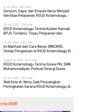
Rumah Sakit yang Aman, Nyaman, dan
Berkualitas
8 Juli 2026
861 Lihat
Senyum, Sapa, dan Empati Harus Menjadi
Identitas Pelayanan, RSUD Kotamobagu
Minta Nakes Terapkan Komunikasi Efektif
29 Juli 2026
704 Lihat
RSUD Kotamobagu Terima Kunker Kancab
BPJS Tondano, Tinjau Pelayanan dan
Perkuat Sinergi Wujudkan UHC
26 Juli 2026
453 Lihat
Ini Manfaat dan Cara Akses WINCARE,
Setiap Pengaduan di RSUD Kotamobagu Kini
Bisa Dipantau Dan Ditangani dengan Tuntas
3 Agustus 2026
417 Lihat
RSUD Kotamobagu Terima Siswa PKL SMK
Muhammadiyah, Perkuat Sinergi Dunia
Pendidikan dan Layanan Kesehatan
22 Juli 2026
320 Lihat
Wali Kota dr. Weny Gaib Perjuangkan
Peningkatan Sarana RSUD Kotamobagu di
Kemenkes RI, Demi Pelayanan Kesehatan
yang Lebih Modern
erita BMR