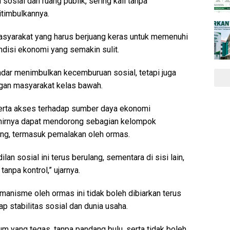
osial dan ruang publik, sering kali tanpa
timbulkannya.
 masyarakat yang harus berjuang keras untuk memenuhi
disi ekonomi yang semakin sulit.
adar menimbulkan kecemburuan sosial, tetapi juga
ngan masyarakat kelas bawah.
serta akses terhadap sumber daya ekonomi
hirnya dapat mendorong sebagian kelompok
ng, termasuk pemalakan oleh ormas.
lan sosial ini terus berulang, sementara di sisi lain,
anpa kontrol,” ujarnya.
nisme oleh ormas ini tidak boleh dibiarkan terus
p stabilitas sosial dan dunia usaha.
 yang tegas, tanpa pandang bulu, serta tidak boleh