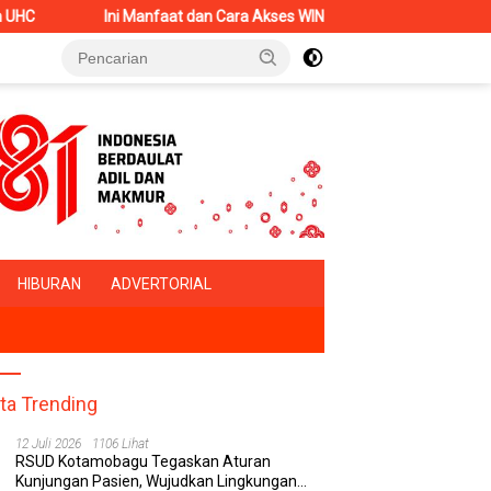
nfaat dan Cara Akses WINCARE, Setiap Pengaduan di RSUD Kotamobagu
HIBURAN
ADVERTORIAL
ita Trending
12 Juli 2026
1106 Lihat
RSUD Kotamobagu Tegaskan Aturan
Kunjungan Pasien, Wujudkan Lingkungan