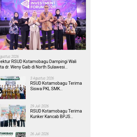
Agustus 2026
rektur RSUD Kotamobagu Dampingi Wali
ta dr. Weny Gaib di North Sulawesi
vestment Forum 2026
3 Agustus 2026
RSUD Kotamobagu Terima
Siswa PKL SMK
Muhammadiyah, Perkuat
Sinergi Dunia Pendidikan
dan Layanan Kesehatan
29 Juli 2026
RSUD Kotamobagu Terima
Kunker Kancab BPJS
Tondano, Tinjau Pelayanan
dan Perkuat Sinergi
Wujudkan UHC
26 Juli 2026