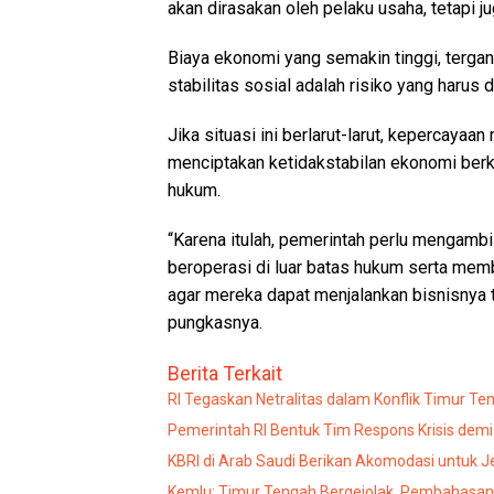
akan dirasakan oleh pelaku usaha, tetapi j
Biaya ekonomi yang semakin tinggi, tergan
stabilitas sosial adalah risiko yang harus 
Jika situasi ini berlarut-larut, kepercaya
menciptakan ketidakstabilan ekonomi ber
hukum.
“Karena itulah, pemerintah perlu mengamb
beroperasi di luar batas hukum serta mem
agar mereka dapat menjalankan bisnisnya t
pungkasnya.
Berita Terkait
RI Tegaskan Netralitas dalam Konflik Timur Ten
Pemerintah RI Bentuk Tim Respons Krisis demi
KBRI di Arab Saudi Berikan Akomodasi untuk 
Kemlu: Timur Tengah Bergejolak, Pembahasan