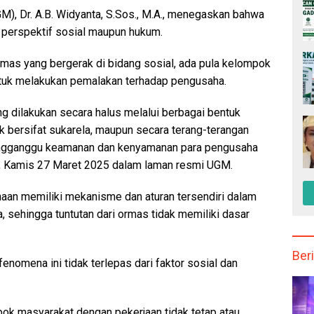
M), Dr. A.B. Widyanta, S.Sos., M.A., menegaskan bahwa
ri perspektif sosial maupun hukum.
mas yang bergerak di bidang sosial, ada pula kelompok
tuk melakukan pemalakan terhadap pengusaha.
ang dilakukan secara halus melalui berbagai bentuk
k bersifat sukarela, maupun secara terang-terangan
ngganggu keamanan dan kenyamanan para pengusaha
a, Kamis 27 Maret 2025 dalam laman resmi UGM.
an memiliki mekanisme dan aturan tersendiri dalam
 sehingga tuntutan dari ormas tidak memiliki dasar
Beri
enomena ini tidak terlepas dari faktor sosial dan
ok masyarakat dengan pekerjaan tidak tetap atau