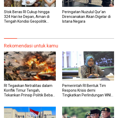
Stok Beras RI Cukup hingga
Peringatan Nuzulul Qur’an
324 Hari ke Depan, Aman di
Direncanakan Akan Digelar di
Tengah Kondisi Geopolitik
Istana Negara
Global
Rekomendasi untuk kamu
RI Tegaskan Netralitas dalam
Pemerintah RI Bentuk Tim
Konflik Timur Tengah,
Respons Krisis demi
Tekankan Prinsip Politik Bebas
Tingkatkan Perlindungan WNI
Aktif
di Timur Tengah