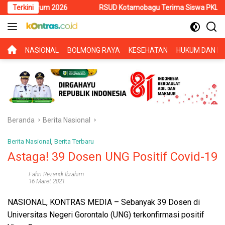
Langsung
 2026
Terkini
RSUD Kotamobagu Terima Siswa PKL SMK Muhammadiyah,
ke
konten
BERANDA
NASIONAL
BOLMONG RAYA
KESEHATAN
HUKUM DAN KR
Beranda
Berita Nasional
Berita Nasional
,
Berita Terbaru
Astaga! 39 Dosen UNG Positif Covid-19
Fahri Rezandi Ibrahim
16 Maret 2021
NASIONAL, KONTRAS MEDIA
– Sebanyak 39 Dosen di
Universitas Negeri Gorontalo (UNG) terkonfirmasi positif