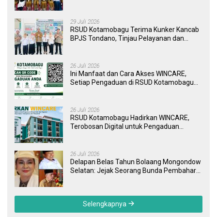
Pendidikan dan Layanan Kesehatan
29 Juli 2026
RSUD Kotamobagu Terima Kunker Kancab
BPJS Tondano, Tinjau Pelayanan dan
Perkuat Sinergi Wujudkan UHC
26 Juli 2026
Ini Manfaat dan Cara Akses WINCARE,
Setiap Pengaduan di RSUD Kotamobagu
Kini Bisa Dipantau Dan Ditangani dengan
Tuntas
26 Juli 2026
RSUD Kotamobagu Hadirkan WINCARE,
Terobosan Digital untuk Pengaduan
Masyarakat dan Pegawai yang Cepat,
Transparan, dan Responsif
26 Juli 2026
Delapan Belas Tahun Bolaang Mongondow
Selatan: Jejak Seorang Bunda Pembaharu
dan Sebuah Daerah yang Menolak
Tertinggal
Selengkapnya