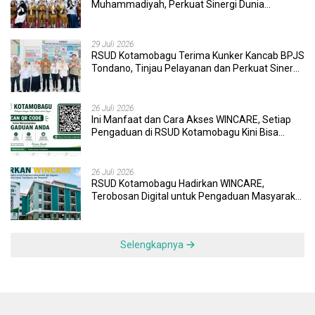
Muhammadiyah, Perkuat Sinergi Dunia
Pendidikan dan Layanan Kesehatan
29 Juli 2026
RSUD Kotamobagu Terima Kunker Kancab BPJS
Tondano, Tinjau Pelayanan dan Perkuat Sinergi
Wujudkan UHC
26 Juli 2026
Ini Manfaat dan Cara Akses WINCARE, Setiap
Pengaduan di RSUD Kotamobagu Kini Bisa
Dipantau Dan Ditangani dengan Tuntas
26 Juli 2026
RSUD Kotamobagu Hadirkan WINCARE,
Terobosan Digital untuk Pengaduan Masyarakat
dan Pegawai yang Cepat, Transparan, dan
Responsif
Selengkapnya