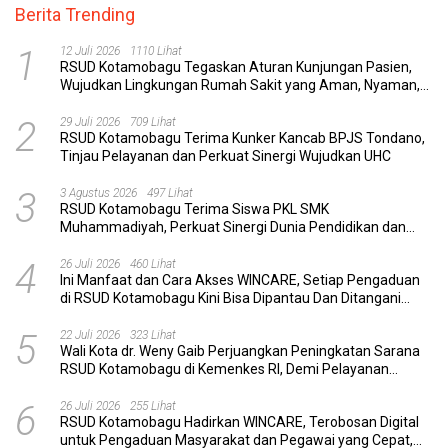
Berita Trending
1
12 Juli 2026
1110 Lihat
RSUD Kotamobagu Tegaskan Aturan Kunjungan Pasien,
Wujudkan Lingkungan Rumah Sakit yang Aman, Nyaman,
dan Berkualitas
2
29 Juli 2026
709 Lihat
RSUD Kotamobagu Terima Kunker Kancab BPJS Tondano,
Tinjau Pelayanan dan Perkuat Sinergi Wujudkan UHC
3
3 Agustus 2026
497 Lihat
RSUD Kotamobagu Terima Siswa PKL SMK
Muhammadiyah, Perkuat Sinergi Dunia Pendidikan dan
Layanan Kesehatan
4
26 Juli 2026
460 Lihat
Ini Manfaat dan Cara Akses WINCARE, Setiap Pengaduan
di RSUD Kotamobagu Kini Bisa Dipantau Dan Ditangani
dengan Tuntas
5
22 Juli 2026
323 Lihat
Wali Kota dr. Weny Gaib Perjuangkan Peningkatan Sarana
RSUD Kotamobagu di Kemenkes RI, Demi Pelayanan
Kesehatan yang Lebih Modern
6
26 Juli 2026
255 Lihat
RSUD Kotamobagu Hadirkan WINCARE, Terobosan Digital
untuk Pengaduan Masyarakat dan Pegawai yang Cepat,