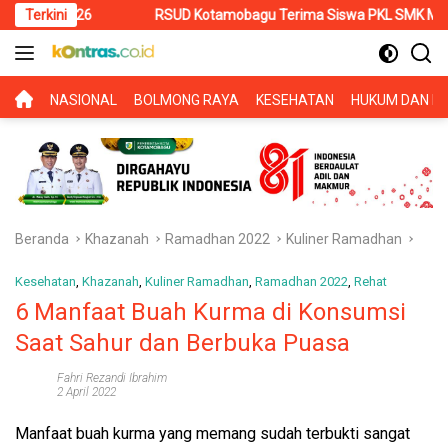
Langsung
Terkini
RSUD Kotamobagu Terima Siswa PKL SMK Muhammadiyah, Perku
ke
konten
BERANDA
NASIONAL
BOLMONG RAYA
KESEHATAN
HUKUM DAN KR
Beranda
Khazanah
Ramadhan 2022
Kuliner Ramadhan
Kesehatan
,
Khazanah
,
Kuliner Ramadhan
,
Ramadhan 2022
,
Rehat
6 Manfaat Buah Kurma di Konsumsi
Saat Sahur dan Berbuka Puasa
Fahri Rezandi Ibrahim
2 April 2022
Manfaat buah kurma yang memang sudah terbukti sangat