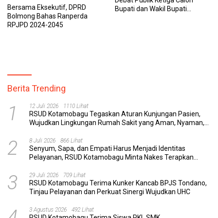
Debat Publik Ketiga Calon
Bersama Eksekutif, DPRD
Bupati dan Wakil Bupati
Bolmong Bahas Ranperda
Bolaang Mongondow
RPJPD 2024-2045
Berita Trending
1
12 Juli 2026
1110 Lihat
RSUD Kotamobagu Tegaskan Aturan Kunjungan Pasien,
Wujudkan Lingkungan Rumah Sakit yang Aman, Nyaman,
dan Berkualitas
2
8 Juli 2026
866 Lihat
Senyum, Sapa, dan Empati Harus Menjadi Identitas
Pelayanan, RSUD Kotamobagu Minta Nakes Terapkan
Komunikasi Efektif
3
29 Juli 2026
709 Lihat
RSUD Kotamobagu Terima Kunker Kancab BPJS Tondano,
Tinjau Pelayanan dan Perkuat Sinergi Wujudkan UHC
4
3 Agustus 2026
492 Lihat
RSUD Kotamobagu Terima Siswa PKL SMK