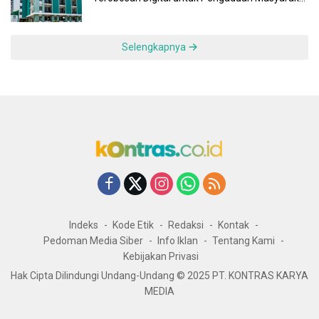
dan Pegawai yang Cepat, Transparan, dan
Responsif
Selengkapnya
Indeks
Kode Etik
Redaksi
Kontak
Pedoman Media Siber
Info Iklan
Tentang Kami
Kebijakan Privasi
Hak Cipta Dilindungi Undang-Undang © 2025 PT. KONTRAS KARYA
MEDIA