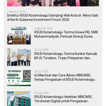
7 Agustus 2026
Direktur RSUD Kotamobagu Dampingi Wali Kota dr. Weny Gaib
di North Sulawesi Investment Forum 2026
3 Agustus 2026
RSUD Kotamobagu Terima Siswa PKL SMK
Muhammadiyah, Perkuat Sinergi Dunia
Pendidikan dan Layanan Kesehatan
29 Juli 2026
RSUD Kotamobagu Terima Kunker Kancab
BPJS Tondano, Tinjau Pelayanan dan
Perkuat Sinergi Wujudkan UHC
26 Juli 2026
Ini Manfaat dan Cara Akses WINCARE,
Setiap Pengaduan di RSUD Kotamobagu
Kini Bisa Dipantau Dan Ditangani dengan
Tuntas
26 Juli 2026
RSUD Kotamobagu Hadirkan WINCARE,
Terobosan Digital untuk Pengaduan
Masyarakat dan Pegawai yang Cepat,