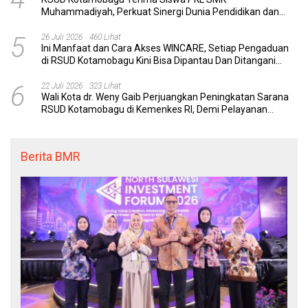
Muhammadiyah, Perkuat Sinergi Dunia Pendidikan dan
Layanan Kesehatan
5
26 Juli 2026
460 Lihat
Ini Manfaat dan Cara Akses WINCARE, Setiap Pengaduan
di RSUD Kotamobagu Kini Bisa Dipantau Dan Ditangani
dengan Tuntas
6
22 Juli 2026
323 Lihat
Wali Kota dr. Weny Gaib Perjuangkan Peningkatan Sarana
RSUD Kotamobagu di Kemenkes RI, Demi Pelayanan
Kesehatan yang Lebih Modern
Berita BMR