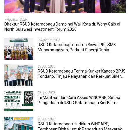
7 Agustus 2026
Direktur RSUD Kotamobagu Dampingi Wali Kota dr. Weny Gaib di
North Sulawesi Investment Forum 2026
3 Agustus 2026
RSUD Kotamobagu Terima Siswa PKL SMK
Muhammadiyah, Perkuat Sinergi Dunia
Pendidikan dan Layanan Kesehatan
29 Juli 2026
RSUD Kotamobagu Terima Kunker Kancab BPJS
Tondano, Tinjau Pelayanan dan Perkuat Sinergi
Wujudkan UHC
26 Juli 2026
Ini Manfaat dan Cara Akses WINCARE, Setiap
Pengaduan di RSUD Kotamobagu Kini Bisa
Dipantau Dan Ditangani dengan Tuntas
26 Juli 2026
RSUD Kotamobagu Hadirkan WINCARE,
Terobosan Digital untuk Pengaduan Masyarakat