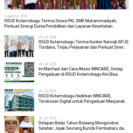
3 Agustus 2026
RSUD Kotamobagu Terima Siswa PKL SMK Muhammadiyah,
Perkuat Sinergi Dunia Pendidikan dan Layanan Kesehatan
29 Juli 2026
RSUD Kotamobagu Terima Kunker Kancab BPJS
Tondano, Tinjau Pelayanan dan Perkuat Sinergi
Wujudkan UHC
26 Juli 2026
Ini Manfaat dan Cara Akses WINCARE, Setiap
Pengaduan di RSUD Kotamobagu Kini Bisa
Dipantau Dan Ditangani dengan Tuntas
26 Juli 2026
RSUD Kotamobagu Hadirkan WINCARE,
Terobosan Digital untuk Pengaduan Masyarakat
dan Pegawai yang Cepat, Transparan, dan
Responsif
26 Juli 2026
Delapan Belas Tahun Bolaang Mongondow
Selatan: Jejak Seorang Bunda Pembaharu dan