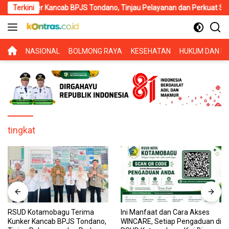
Langsung
ker Kancab BPJS Tondano, Tinjau Pelayanan dan Perkuat Sinergi Wu
Terkini
ke
konten
BERANDA
NASIONAL
BOLMONG RAYA
KESEHATAN
HUKUM DAN KR
tingkat
Ini Manfaat dan Cara Akses
RSUD Kotamobagu Hadirkan
WINCARE, Setiap Pengaduan di
WINCARE, Terobosan Digital