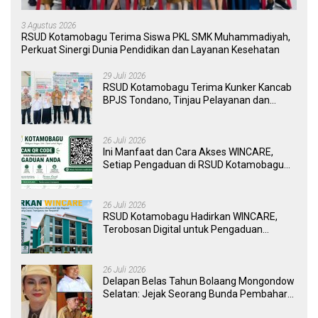
3 Agustus 2026
RSUD Kotamobagu Terima Siswa PKL SMK Muhammadiyah,
Perkuat Sinergi Dunia Pendidikan dan Layanan Kesehatan
29 Juli 2026
RSUD Kotamobagu Terima Kunker Kancab
BPJS Tondano, Tinjau Pelayanan dan
Perkuat Sinergi Wujudkan UHC
26 Juli 2026
Ini Manfaat dan Cara Akses WINCARE,
Setiap Pengaduan di RSUD Kotamobagu
Kini Bisa Dipantau Dan Ditangani dengan
Tuntas
26 Juli 2026
RSUD Kotamobagu Hadirkan WINCARE,
Terobosan Digital untuk Pengaduan
Masyarakat dan Pegawai yang Cepat,
Transparan, dan Responsif
26 Juli 2026
Delapan Belas Tahun Bolaang Mongondow
Selatan: Jejak Seorang Bunda Pembaharu
dan Sebuah Daerah yang Menolak