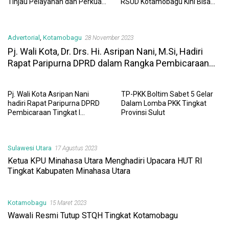
RSUD Kotamobagu Kini Bisa
untuk Pengaduan Masyarakat
Dipantau Dan Ditangani
dan Pegawai yang Cepat,
dengan Tuntas
Transparan, dan Responsif
Advertorial
,
Kotamobagu
28 November 2023
Pj. Wali Kota, Dr. Drs. Hi. Asripan Nani, M.Si, Hadiri
Rapat Paripurna DPRD dalam Rangka Pembicaraan
Tingkat 1 Penyampaian Ranperda APBD Kotamobagu
Tahun 2024
Pj. Wali Kota Asripan Nani
TP-PKK Boltim Sabet 5 Gelar
hadiri Rapat Paripurna DPRD
Dalam Lomba PKK Tingkat
Pembicaraan Tingkat I
Provinsi Sulut
Penyampaian Ranperda APBD
Kotamobagu Tahun 2024
Sulawesi Utara
17 Agustus 2023
Ketua KPU Minahasa Utara Menghadiri Upacara HUT RI
Tingkat Kabupaten Minahasa Utara
Kotamobagu
15 Maret 2023
Wawali Resmi Tutup STQH Tingkat Kotamobagu