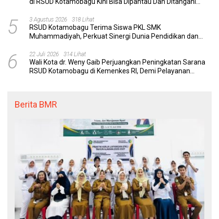
di RSUD Kotamobagu Kini Bisa Dipantau Dan Ditangani
dengan Tuntas
5
3 Agustus 2026
318 Lihat
RSUD Kotamobagu Terima Siswa PKL SMK
Muhammadiyah, Perkuat Sinergi Dunia Pendidikan dan
Layanan Kesehatan
6
22 Juli 2026
314 Lihat
Wali Kota dr. Weny Gaib Perjuangkan Peningkatan Sarana
RSUD Kotamobagu di Kemenkes RI, Demi Pelayanan
Kesehatan yang Lebih Modern
Berita BMR