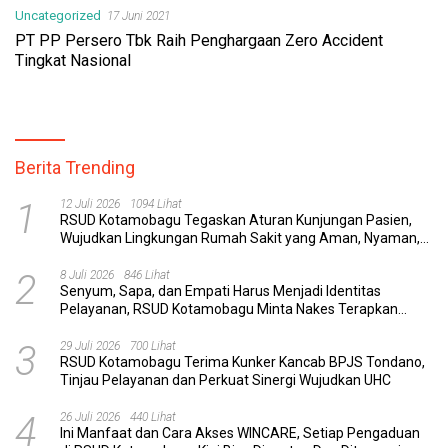
Uncategorized
17 Juni 2021
PT PP Persero Tbk Raih Penghargaan Zero Accident
Tingkat Nasional
Berita Trending
1
12 Juli 2026
1094 Lihat
RSUD Kotamobagu Tegaskan Aturan Kunjungan Pasien,
Wujudkan Lingkungan Rumah Sakit yang Aman, Nyaman,
dan Berkualitas
2
8 Juli 2026
846 Lihat
Senyum, Sapa, dan Empati Harus Menjadi Identitas
Pelayanan, RSUD Kotamobagu Minta Nakes Terapkan
Komunikasi Efektif
3
29 Juli 2026
700 Lihat
RSUD Kotamobagu Terima Kunker Kancab BPJS Tondano,
Tinjau Pelayanan dan Perkuat Sinergi Wujudkan UHC
4
26 Juli 2026
440 Lihat
Ini Manfaat dan Cara Akses WINCARE, Setiap Pengaduan