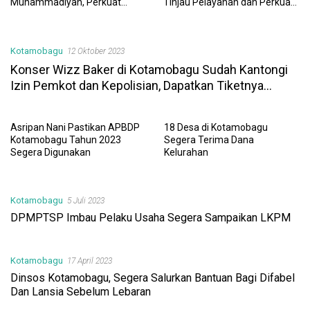
Muhammadiyah, Perkuat
Tinjau Pelayanan dan Perkuat
Sinergi Dunia Pendidikan dan
Sinergi Wujudkan UHC
Layanan Kesehatan
Kotamobagu
12 Oktober 2023
Konser Wizz Baker di Kotamobagu Sudah Kantongi
Izin Pemkot dan Kepolisian, Dapatkan Tiketnya
Segera!
Asripan Nani Pastikan APBDP
18 Desa di Kotamobagu
Kotamobagu Tahun 2023
Segera Terima Dana
Segera Digunakan
Kelurahan
Kotamobagu
5 Juli 2023
DPMPTSP Imbau Pelaku Usaha Segera Sampaikan LKPM
Kotamobagu
17 April 2023
Dinsos Kotamobagu, Segera Salurkan Bantuan Bagi Difabel
Dan Lansia Sebelum Lebaran