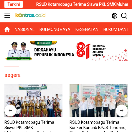
Langsung
026
Terkini
RSUD Kotamobagu Terima Siswa PKL SMK Muhammadiyah, P
ke
konten
BERANDA
NASIONAL
BOLMONG RAYA
KESEHATAN
HUKUM DAN KR
segera
RSUD Kotamobagu Terima
RSUD Kotamobagu Terima
Siswa PKL SMK
Kunker Kancab BPJS Tondano,