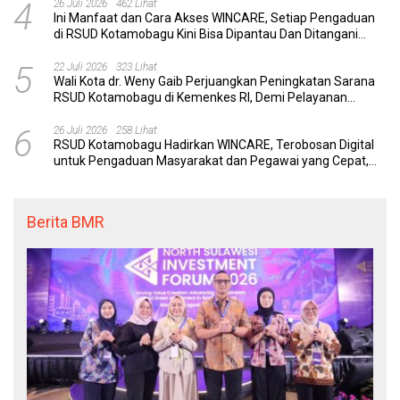
4
26 Juli 2026
462 Lihat
Ini Manfaat dan Cara Akses WINCARE, Setiap Pengaduan
di RSUD Kotamobagu Kini Bisa Dipantau Dan Ditangani
dengan Tuntas
5
22 Juli 2026
323 Lihat
Wali Kota dr. Weny Gaib Perjuangkan Peningkatan Sarana
RSUD Kotamobagu di Kemenkes RI, Demi Pelayanan
Kesehatan yang Lebih Modern
6
26 Juli 2026
258 Lihat
RSUD Kotamobagu Hadirkan WINCARE, Terobosan Digital
untuk Pengaduan Masyarakat dan Pegawai yang Cepat,
Transparan, dan Responsif
Berita BMR