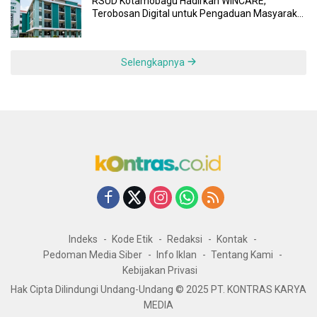
RSUD Kotamobagu Hadirkan WINCARE,
Terobosan Digital untuk Pengaduan Masyarakat
dan Pegawai yang Cepat, Transparan, dan
Responsif
Selengkapnya
Indeks
Kode Etik
Redaksi
Kontak
Pedoman Media Siber
Info Iklan
Tentang Kami
Kebijakan Privasi
Hak Cipta Dilindungi Undang-Undang © 2025 PT. KONTRAS KARYA
MEDIA