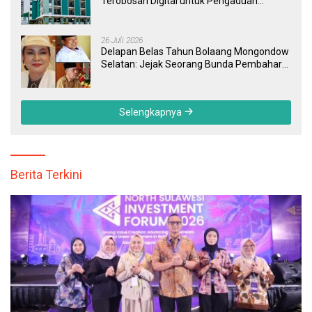
Terobosan Digital untuk Pengaduan
Masyarakat dan Pegawai yang Cepat,
Transparan, dan Responsif
26 Juli 2026
Delapan Belas Tahun Bolaang Mongondow
Selatan: Jejak Seorang Bunda Pembaharu
dan Sebuah Daerah yang Menolak
Tertinggal
Selengkapnya
Berita Terkini