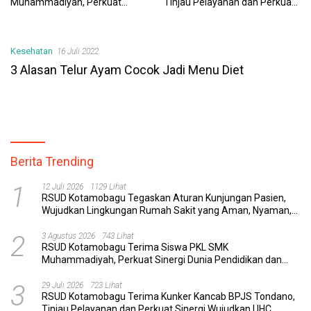
Muhammadiyah, Perkuat
Tinjau Pelayanan dan Perkuat
Sinergi Dunia Pendidikan dan
Sinergi Wujudkan UHC
Layanan Kesehatan
Kesehatan
16 Juli 2022
3 Alasan Telur Ayam Cocok Jadi Menu Diet
Berita Trending
1
12 Juli 2026
1129 Lihat
RSUD Kotamobagu Tegaskan Aturan Kunjungan Pasien,
Wujudkan Lingkungan Rumah Sakit yang Aman, Nyaman,
dan Berkualitas
2
3 Agustus 2026
743 Lihat
RSUD Kotamobagu Terima Siswa PKL SMK
Muhammadiyah, Perkuat Sinergi Dunia Pendidikan dan
Layanan Kesehatan
3
29 Juli 2026
723 Lihat
RSUD Kotamobagu Terima Kunker Kancab BPJS Tondano,
Tinjau Pelayanan dan Perkuat Sinergi Wujudkan UHC