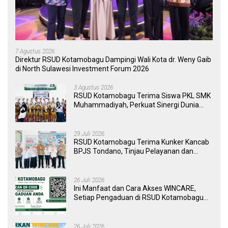
7 Agustus 2026
Direktur RSUD Kotamobagu Dampingi Wali Kota dr. Weny Gaib
di North Sulawesi Investment Forum 2026
3 Agustus 2026
RSUD Kotamobagu Terima Siswa PKL SMK
Muhammadiyah, Perkuat Sinergi Dunia
Pendidikan dan Layanan Kesehatan
29 Juli 2026
RSUD Kotamobagu Terima Kunker Kancab
BPJS Tondano, Tinjau Pelayanan dan
Perkuat Sinergi Wujudkan UHC
26 Juli 2026
Ini Manfaat dan Cara Akses WINCARE,
Setiap Pengaduan di RSUD Kotamobagu
Kini Bisa Dipantau Dan Ditangani dengan
Tuntas
26 Juli 2026