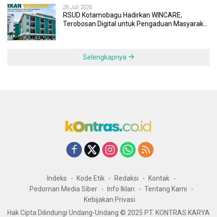
26 Juli 2026
RSUD Kotamobagu Hadirkan WINCARE,
Terobosan Digital untuk Pengaduan Masyarakat
dan Pegawai yang Cepat, Transparan, dan
Responsif
Selengkapnya
Indeks
Kode Etik
Redaksi
Kontak
Pedoman Media Siber
Info Iklan
Tentang Kami
Kebijakan Privasi
Hak Cipta Dilindungi Undang-Undang © 2025 PT. KONTRAS KARYA