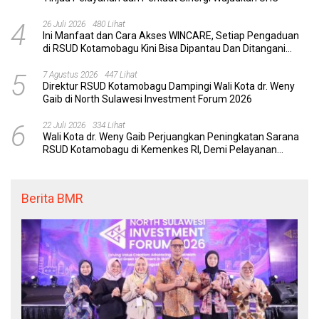
4
26 Juli 2026
480 Lihat
Ini Manfaat dan Cara Akses WINCARE, Setiap Pengaduan
di RSUD Kotamobagu Kini Bisa Dipantau Dan Ditangani
dengan Tuntas
5
7 Agustus 2026
447 Lihat
Direktur RSUD Kotamobagu Dampingi Wali Kota dr. Weny
Gaib di North Sulawesi Investment Forum 2026
6
22 Juli 2026
334 Lihat
Wali Kota dr. Weny Gaib Perjuangkan Peningkatan Sarana
RSUD Kotamobagu di Kemenkes RI, Demi Pelayanan
Kesehatan yang Lebih Modern
Berita BMR