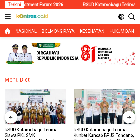
Langsung
si Investment Forum 2026
Terkini
RSUD Kotamobagu Terima Siswa PKL
ke
konten
BERANDA
NASIONAL
BOLMONG RAYA
KESEHATAN
HUKUM DAN KR
Menu Diet
RSUD Kotamobagu Terima
RSUD Kotamobagu Terima
Siswa PKL SMK
Kunker Kancab BPJS Tondano,