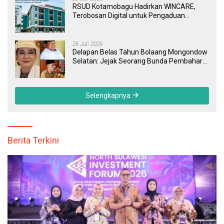
RSUD Kotamobagu Hadirkan WINCARE,
Terobosan Digital untuk Pengaduan
Masyarakat dan Pegawai yang Cepat,
Transparan, dan Responsif
26 Juli 2026
Delapan Belas Tahun Bolaang Mongondow
Selatan: Jejak Seorang Bunda Pembaharu
dan Sebuah Daerah yang Menolak
Tertinggal
Selengkapnya
Berita Terkini