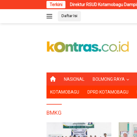
Langsung
Direktur RSUD Kotamobagu Dampingi Wali Kota dr.
Terkini
ke
Daftar Isi
konten
B
NASIONAL
BOLMONG RAYA
E
R
KOTAMOBAGU
DPRD KOTAMOBAGU
A
N
D
A
BMKG