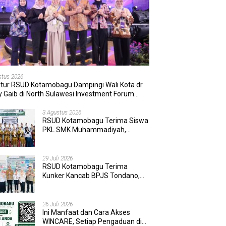
stus 2026
ktur RSUD Kotamobagu Dampingi Wali Kota dr.
 Gaib di North Sulawesi Investment Forum
6
3 Agustus 2026
RSUD Kotamobagu Terima Siswa
PKL SMK Muhammadiyah,
Perkuat Sinergi Dunia Pendidikan
dan Layanan Kesehatan
29 Juli 2026
RSUD Kotamobagu Terima
Kunker Kancab BPJS Tondano,
Tinjau Pelayanan dan Perkuat
Sinergi Wujudkan UHC
26 Juli 2026
Ini Manfaat dan Cara Akses
WINCARE, Setiap Pengaduan di