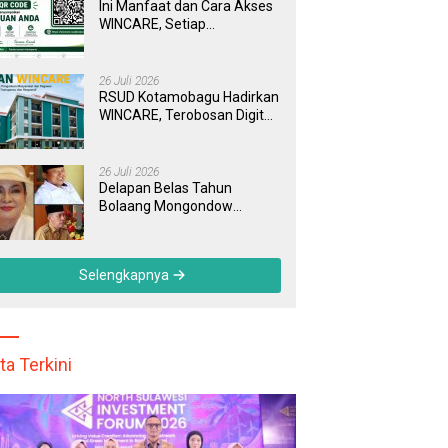
Ini Manfaat dan Cara Akses
WINCARE, Setiap
Pengaduan di RSUD
Kotamobagu Kini Bisa
Dipantau Dan Ditangani
26 Juli 2026
dengan Tuntas
RSUD Kotamobagu Hadirkan
WINCARE, Terobosan Digital
untuk Pengaduan
Masyarakat dan Pegawai
yang Cepat, Transparan, dan
26 Juli 2026
Responsif
Delapan Belas Tahun
Bolaang Mongondow
Selatan: Jejak Seorang
Bunda Pembaharu dan
Sebuah Daerah yang
Selengkapnya
Menolak Tertinggal
ta Terkini