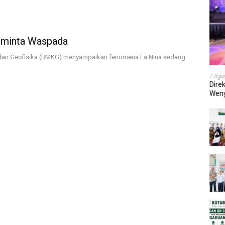
iminta Waspada
dan Geofisika (BMKG) menyampaikan fenomena La Nina sedang
7 Agu
Dire
Weny
202