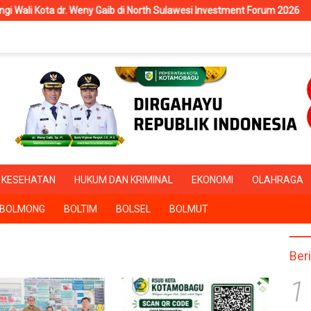
 Weny Gaib di North Sulawesi Investment Forum 2026
RSUD Ko
KESEHATAN
HUKUM DAN KRIMINAL
EKONOMI
OLAHRAGA
BOLMONG
BOLTIM
BOLSEL
BOLMUT
Ber
1