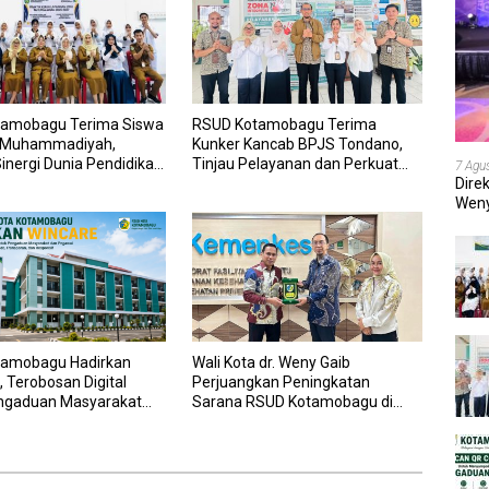
amobagu Terima Siswa
RSUD Kotamobagu Terima
 Muhammadiyah,
Kunker Kancab BPJS Tondano,
inergi Dunia Pendidikan
Tinjau Pelayanan dan Perkuat
7 Agu
nan Kesehatan
Sinergi Wujudkan UHC
Dire
Weny
202
amobagu Hadirkan
Wali Kota dr. Weny Gaib
 Terobosan Digital
Perjuangkan Peningkatan
ngaduan Masyarakat
Sarana RSUD Kotamobagu di
wai yang Cepat,
Kemenkes RI, Demi Pelayanan
an, dan Responsif
Kesehatan yang Lebih Modern