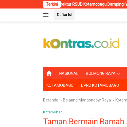
Langsung
Direktur RSUD Kotamobagu Dampingi Wali Kota dr. Weny Gaib d
Terkini
ke
Daftar Isi
konten
B
NASIONAL
BOLMONG RAYA
E
R
KOTAMOBAGU
DPRD KOTAMOBAGU
A
N
D
Beranda
Bolaang Mongondow Raya
Kotam
A
Kotamobagu
Taman Bermain Ramah 