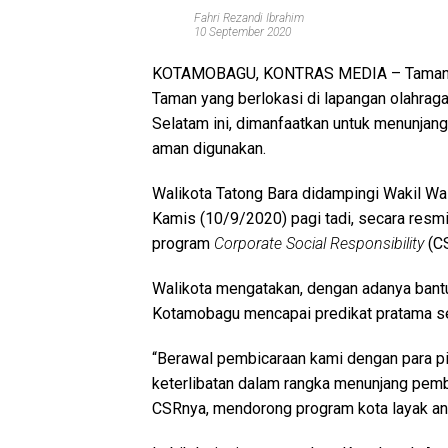
Fahri Rezandi Ibrahim
10 September 2020
KOTAMOBAGU, KONTRAS MEDIA –
Taman
Taman yang berlokasi di lapangan olahrag
Selatam ini, dimanfaatkan untuk menunjang
aman digunakan.
Walikota Tatong Bara didampingi Wakil W
Kamis (10/9/2020) pagi tadi, secara res
program
Corporate Social Responsibility
(CS
Walikota mengatakan, dengan adanya bantu
Kotamobagu mencapai predikat pratama se
“Berawal pembicaraan kami dengan para 
keterlibatan dalam rangka menunjang pem
CSRnya, mendorong program kota layak ana