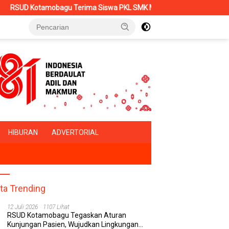
rima Siswa PKL SMK Muhammadiyah, Perkuat Sinergi Dunia Pendidik
HIBURAN
ADVERTORIAL
ita Trending
12 Juli 2026
1107 Lihat
RSUD Kotamobagu Tegaskan Aturan
Kunjungan Pasien, Wujudkan Lingkungan