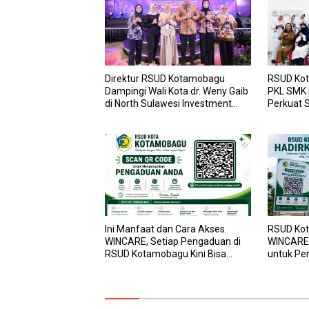
Direktur RSUD Kotamobagu
RSUD Kot
Dampingi Wali Kota dr. Weny Gaib
PKL SMK
di North Sulawesi Investment
Perkuat S
Forum 2026
dan Laya
Ini Manfaat dan Cara Akses
RSUD Kot
WINCARE, Setiap Pengaduan di
WINCARE,
RSUD Kotamobagu Kini Bisa
untuk Pe
Dipantau Dan Ditangani dengan
dan Pega
Tuntas
Transpar