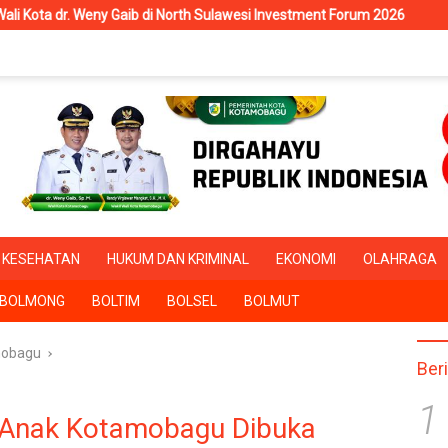
i North Sulawesi Investment Forum 2026
RSUD Kotamobagu Te
KESEHATAN
HUKUM DAN KRIMINAL
EKONOMI
OLAHRAGA
BOLMONG
BOLTIM
BOLSEL
BOLMUT
obagu
Ber
1
Anak Kotamobagu Dibuka