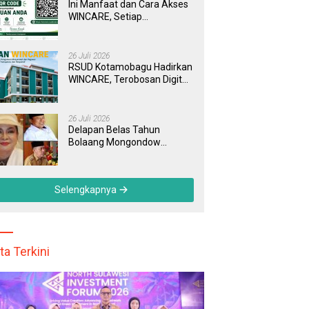
Ini Manfaat dan Cara Akses
WINCARE, Setiap
Pengaduan di RSUD
Kotamobagu Kini Bisa
Dipantau Dan Ditangani
26 Juli 2026
dengan Tuntas
RSUD Kotamobagu Hadirkan
WINCARE, Terobosan Digital
untuk Pengaduan
Masyarakat dan Pegawai
yang Cepat, Transparan, dan
26 Juli 2026
Responsif
Delapan Belas Tahun
Bolaang Mongondow
Selatan: Jejak Seorang
Bunda Pembaharu dan
Sebuah Daerah yang
Selengkapnya
Menolak Tertinggal
ta Terkini