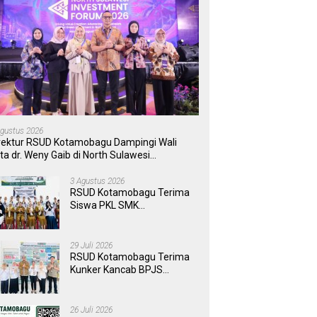
Agustus 2026
rektur RSUD Kotamobagu Dampingi Wali
ta dr. Weny Gaib di North Sulawesi
vestment Forum 2026
3 Agustus 2026
RSUD Kotamobagu Terima
Siswa PKL SMK
Muhammadiyah, Perkuat
Sinergi Dunia Pendidikan
dan Layanan Kesehatan
29 Juli 2026
RSUD Kotamobagu Terima
Kunker Kancab BPJS
Tondano, Tinjau Pelayanan
dan Perkuat Sinergi
Wujudkan UHC
26 Juli 2026