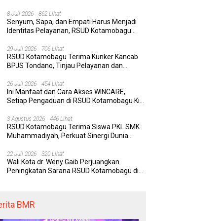
Rumah Sakit yang Aman, Nyaman, dan
Berkualitas
8 Juli 2026
862 Lihat
Senyum, Sapa, dan Empati Harus Menjadi
Identitas Pelayanan, RSUD Kotamobagu
Minta Nakes Terapkan Komunikasi Efektif
29 Juli 2026
706 Lihat
RSUD Kotamobagu Terima Kunker Kancab
BPJS Tondano, Tinjau Pelayanan dan
Perkuat Sinergi Wujudkan UHC
26 Juli 2026
454 Lihat
Ini Manfaat dan Cara Akses WINCARE,
Setiap Pengaduan di RSUD Kotamobagu Kini
Bisa Dipantau Dan Ditangani dengan Tuntas
3 Agustus 2026
446 Lihat
RSUD Kotamobagu Terima Siswa PKL SMK
Muhammadiyah, Perkuat Sinergi Dunia
Pendidikan dan Layanan Kesehatan
22 Juli 2026
320 Lihat
Wali Kota dr. Weny Gaib Perjuangkan
Peningkatan Sarana RSUD Kotamobagu di
Kemenkes RI, Demi Pelayanan Kesehatan
yang Lebih Modern
erita BMR