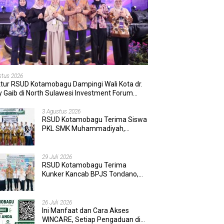
stus 2026
ktur RSUD Kotamobagu Dampingi Wali Kota dr.
 Gaib di North Sulawesi Investment Forum
6
3 Agustus 2026
RSUD Kotamobagu Terima Siswa
PKL SMK Muhammadiyah,
Perkuat Sinergi Dunia Pendidikan
dan Layanan Kesehatan
29 Juli 2026
RSUD Kotamobagu Terima
Kunker Kancab BPJS Tondano,
Tinjau Pelayanan dan Perkuat
Sinergi Wujudkan UHC
26 Juli 2026
Ini Manfaat dan Cara Akses
WINCARE, Setiap Pengaduan di