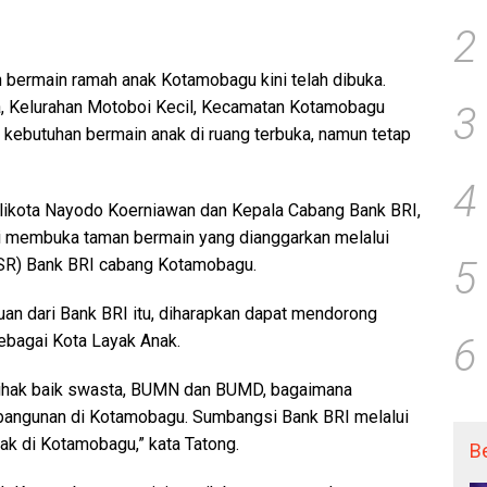
2
 bermain ramah anak Kotamobagu kini telah dibuka.
a, Kelurahan Motoboi Kecil, Kecamatan Kotamobagu
3
 kebutuhan bermain anak di ruang terbuka, namun tetap
4
alikota Nayodo Koerniawan dan Kepala Cabang Bank BRI,
mi membuka taman bermain yang dianggarkan melalui
5
R) Bank BRI cabang Kotamobagu.
an dari Bank BRI itu, diharapkan dapat mendorong
bagai Kota Layak Anak.
6
pihak baik swasta, BUMN dan BUMD, bagaimana
bangunan di Kotamobagu. Sumbangsi Bank BRI melalui
k di Kotamobagu,” kata Tatong.
B