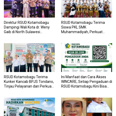
Direktur RSUD Kotamobagu
RSUD Kotamobagu Terima
Dampingi Wali Kota dr. Weny
Siswa PKL SMK
Gaib di North Sulawesi
Muhammadiyah, Perkuat
Investment Forum 2026
Sinergi Dunia Pendidikan dan
Layanan Kesehatan
RSUD Kotamobagu Terima
Ini Manfaat dan Cara Akses
Kunker Kancab BPJS Tondano,
WINCARE, Setiap Pengaduan di
Tinjau Pelayanan dan Perkuat
RSUD Kotamobagu Kini Bisa
Sinergi Wujudkan UHC
Dipantau Dan Ditangani
dengan Tuntas