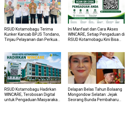
RSUD Kotamobagu Terima
Ini Manfaat dan Cara Akses
Kunker Kancab BPJS Tondano,
WINCARE, Setiap Pengaduan di
Tinjau Pelayanan dan Perkuat
RSUD Kotamobagu Kini Bisa
Sinergi Wujudkan UHC
Dipantau Dan Ditangani
dengan Tuntas
RSUD Kotamobagu Hadirkan
Delapan Belas Tahun Bolaang
WINCARE, Terobosan Digital
Mongondow Selatan: Jejak
untuk Pengaduan Masyarakat
Seorang Bunda Pembaharu
dan Pegawai yang Cepat,
dan Sebuah Daerah yang
Transparan, dan Responsif
Menolak Tertinggal