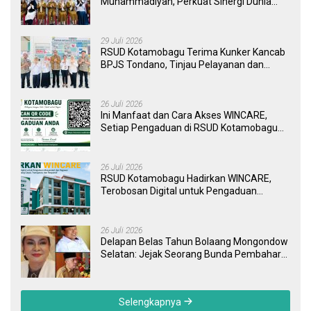
Muhammadiyah, Perkuat Sinergi Dunia
Pendidikan dan Layanan Kesehatan
29 Juli 2026
RSUD Kotamobagu Terima Kunker Kancab
BPJS Tondano, Tinjau Pelayanan dan
Perkuat Sinergi Wujudkan UHC
26 Juli 2026
Ini Manfaat dan Cara Akses WINCARE,
Setiap Pengaduan di RSUD Kotamobagu
Kini Bisa Dipantau Dan Ditangani dengan
Tuntas
26 Juli 2026
RSUD Kotamobagu Hadirkan WINCARE,
Terobosan Digital untuk Pengaduan
Masyarakat dan Pegawai yang Cepat,
Transparan, dan Responsif
26 Juli 2026
Delapan Belas Tahun Bolaang Mongondow
Selatan: Jejak Seorang Bunda Pembaharu
dan Sebuah Daerah yang Menolak
Tertinggal
Selengkapnya