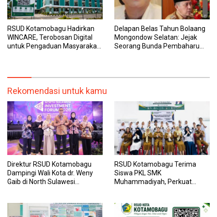
RSUD Kotamobagu Hadirkan
Delapan Belas Tahun Bolaang
WINCARE, Terobosan Digital
Mongondow Selatan: Jejak
untuk Pengaduan Masyarakat
Seorang Bunda Pembaharu
dan Pegawai yang Cepat,
dan Sebuah Daerah yang
Transparan, dan Responsif
Menolak Tertinggal
Rekomendasi untuk kamu
Direktur RSUD Kotamobagu
RSUD Kotamobagu Terima
Dampingi Wali Kota dr. Weny
Siswa PKL SMK
Gaib di North Sulawesi
Muhammadiyah, Perkuat
Investment Forum 2026
Sinergi Dunia Pendidikan dan
Layanan Kesehatan