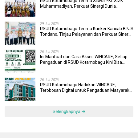
RSUD Kotamobagu Terima Siswa PKL SMK
Muhammadiyah, Perkuat Sinergi Dunia
Pendidikan dan Layanan Kesehatan
29 Juli 2026
RSUD Kotamobagu Terima Kunker Kancab BPJS
Tondano, Tinjau Pelayanan dan Perkuat Sinergi
Wujudkan UHC
26 Juli 2026
Ini Manfaat dan Cara Akses WINCARE, Setiap
Pengaduan di RSUD Kotamobagu Kini Bisa
Dipantau Dan Ditangani dengan Tuntas
26 Juli 2026
RSUD Kotamobagu Hadirkan WINCARE,
Terobosan Digital untuk Pengaduan Masyarakat
dan Pegawai yang Cepat, Transparan, dan
Responsif
Selengkapnya