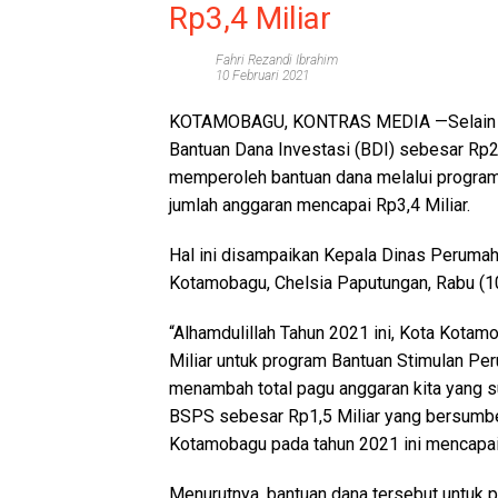
Rp3,4 Miliar
Fahri Rezandi Ibrahim
10 Februari 2021
KOTAMOBAGU, KONTRAS MEDIA
—Selain
Bantuan Dana Investasi (BDI) sebesar Rp2,
memperoleh bantuan dana melalui progra
jumlah anggaran mencapai Rp3,4 Miliar.
Hal ini disampaikan Kepala Dinas Peruma
Kotamobagu, Chelsia Paputungan, Rabu (1
“Alhamdulillah Tahun 2021 ini, Kota Kota
Miliar untuk program Bantuan Stimulan Pe
menambah total pagu anggaran kita yang 
BSPS sebesar Rp1,5 Miliar yang bersumber
Kotamobagu pada tahun 2021 ini mencapai R
Menurutnya, bantuan dana tersebut untuk 