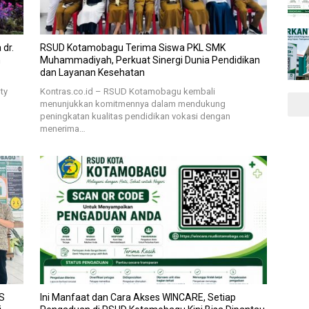
dr.
RSUD Kotamobagu Terima Siswa PKL SMK
m
Muhammadiyah, Perkuat Sinergi Dunia Pendidikan
dan Layanan Kesehatan
ty
Kontras.co.id – RSUD Kotamobagu kembali
menunjukkan komitmennya dalam mendukung
peningkatan kualitas pendidikan vokasi dengan
menerima…
S
Ini Manfaat dan Cara Akses WINCARE, Setiap