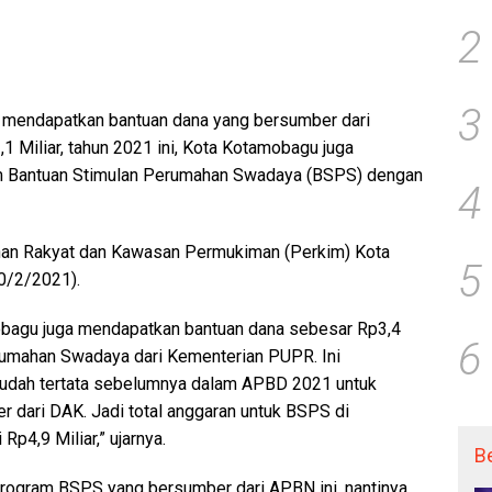
2
3
 mendapatkan bantuan dana yang bersumber dari
1 Miliar, tahun 2021 ini, Kota Kotamobagu juga
m Bantuan Stimulan Perumahan Swadaya (BSPS) dengan
4
han Rakyat dan Kawasan Permukiman (Perkim) Kota
5
0/2/2021).
mobagu juga mendapatkan bantuan dana sebesar Rp3,4
6
rumahan Swadaya dari Kementerian PUPR. Ini
sudah tertata sebelumnya dalam APBD 2021 untuk
 dari DAK. Jadi total anggaran untuk BSPS di
p4,9 Miliar,” ujarnya.
B
program BSPS yang bersumber dari APBN ini, nantinya