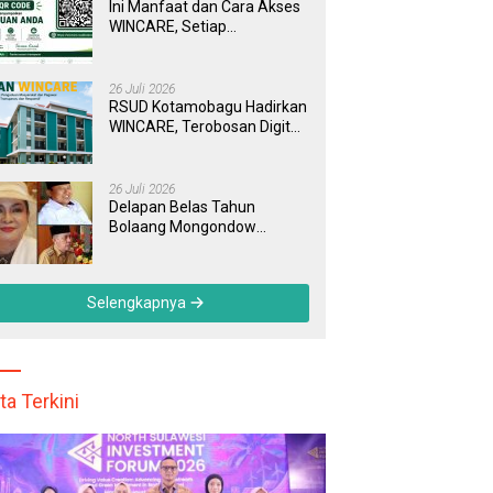
Ini Manfaat dan Cara Akses
WINCARE, Setiap
Pengaduan di RSUD
Kotamobagu Kini Bisa
Dipantau Dan Ditangani
26 Juli 2026
dengan Tuntas
RSUD Kotamobagu Hadirkan
WINCARE, Terobosan Digital
untuk Pengaduan
Masyarakat dan Pegawai
yang Cepat, Transparan, dan
26 Juli 2026
Responsif
Delapan Belas Tahun
Bolaang Mongondow
Selatan: Jejak Seorang
Bunda Pembaharu dan
Sebuah Daerah yang
Selengkapnya
Menolak Tertinggal
ta Terkini