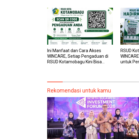
Ini Manfaat dan Cara Akses
RSUD Kot
WINCARE, Setiap Pengaduan di
WINCARE,
RSUD Kotamobagu Kini Bisa
untuk Pe
Dipantau Dan Ditangani dengan
dan Pega
Tuntas
Transpar
Rekomendasi untuk kamu