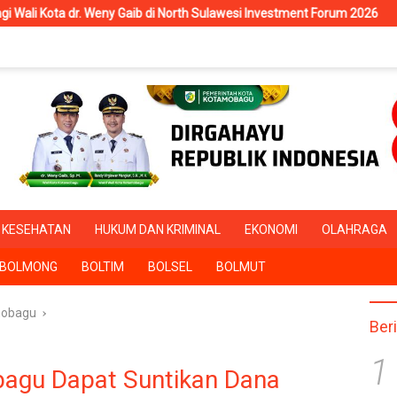
 di North Sulawesi Investment Forum 2026
RSUD Kotamobagu 
KESEHATAN
HUKUM DAN KRIMINAL
EKONOMI
OLAHRAGA
BOLMONG
BOLTIM
BOLSEL
BOLMUT
obagu
Ber
1
agu Dapat Suntikan Dana