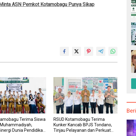
n Minta ASN Pemkot Kotamobagu Punya Sikap
Beri
amobagu Terima Siswa
RSUD Kotamobagu Terima
 Muhammadiyah,
Kunker Kancab BPJS Tondano,
inergi Dunia Pendidikan
Tinjau Pelayanan dan Perkuat
nan Kesehatan
Sinergi Wujudkan UHC