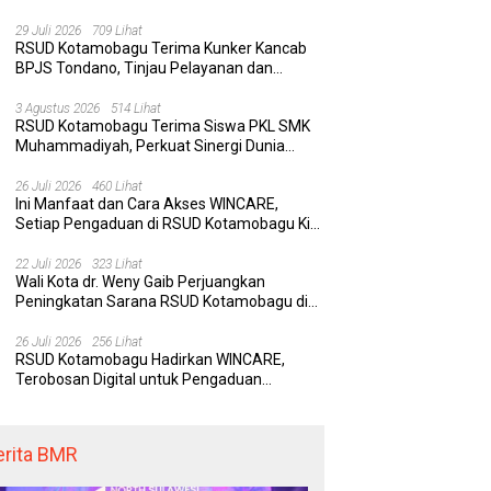
Rumah Sakit yang Aman, Nyaman, dan
Berkualitas
29 Juli 2026
709 Lihat
RSUD Kotamobagu Terima Kunker Kancab
BPJS Tondano, Tinjau Pelayanan dan
Perkuat Sinergi Wujudkan UHC
3 Agustus 2026
514 Lihat
RSUD Kotamobagu Terima Siswa PKL SMK
Muhammadiyah, Perkuat Sinergi Dunia
Pendidikan dan Layanan Kesehatan
26 Juli 2026
460 Lihat
Ini Manfaat dan Cara Akses WINCARE,
Setiap Pengaduan di RSUD Kotamobagu Kini
Bisa Dipantau Dan Ditangani dengan Tuntas
22 Juli 2026
323 Lihat
Wali Kota dr. Weny Gaib Perjuangkan
Peningkatan Sarana RSUD Kotamobagu di
Kemenkes RI, Demi Pelayanan Kesehatan
yang Lebih Modern
26 Juli 2026
256 Lihat
RSUD Kotamobagu Hadirkan WINCARE,
Terobosan Digital untuk Pengaduan
Masyarakat dan Pegawai yang Cepat,
Transparan, dan Responsif
erita BMR