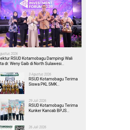
Agustus 2026
rektur RSUD Kotamobagu Dampingi Wali
ta dr. Weny Gaib di North Sulawesi
vestment Forum 2026
3 Agustus 2026
RSUD Kotamobagu Terima
Siswa PKL SMK
Muhammadiyah, Perkuat
Sinergi Dunia Pendidikan
dan Layanan Kesehatan
29 Juli 2026
RSUD Kotamobagu Terima
Kunker Kancab BPJS
Tondano, Tinjau Pelayanan
dan Perkuat Sinergi
Wujudkan UHC
26 Juli 2026