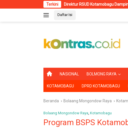
Langsung
Direktur RSUD Kotamobagu Dampingi Wali Kota dr. Weny Gaib
Terkini
ke
Daftar Isi
konten
B
NASIONAL
BOLMONG RAYA
E
R
KOTAMOBAGU
DPRD KOTAMOBAGU
A
N
D
Beranda
Bolaang Mongondow Raya
Kotam
A
Bolaang Mongondow Raya
,
Kotamobagu
Program BSPS Kotamob