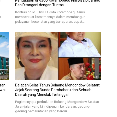
i
Pengaduan di RSUD Kotamobagu Kini Bisa Dipantau
Dan Ditangani dengan Tuntas
Kontras.co.id – RSUD Kota Kotamobagu terus
s
memperkuat komitmennya dalam membangun
pelayanan kesehatan yang transparan, cepat,…
san
Delapan Belas Tahun Bolaang Mongondow Selatan:
awai
Jejak Seorang Bunda Pembaharu dan Sebuah
Daerah yang Menolak Tertinggal
Pagi menyapa perbukitan Bolaang Mongondow Selatan.
Jalan-jalan yang kini dipenuhi kendaraan, gedung-
gedung pemerintahan yang berdiri…