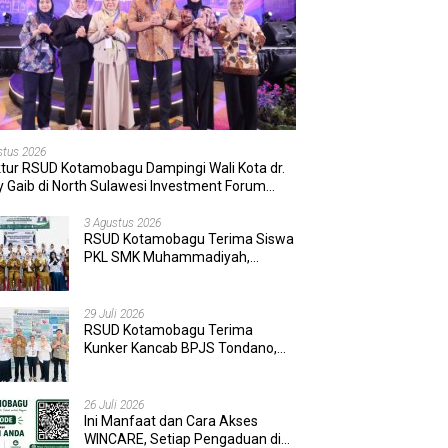
stus 2026
ktur RSUD Kotamobagu Dampingi Wali Kota dr.
 Gaib di North Sulawesi Investment Forum
6
3 Agustus 2026
RSUD Kotamobagu Terima Siswa
PKL SMK Muhammadiyah,
Perkuat Sinergi Dunia Pendidikan
dan Layanan Kesehatan
29 Juli 2026
RSUD Kotamobagu Terima
Kunker Kancab BPJS Tondano,
Tinjau Pelayanan dan Perkuat
Sinergi Wujudkan UHC
26 Juli 2026
Ini Manfaat dan Cara Akses
WINCARE, Setiap Pengaduan di