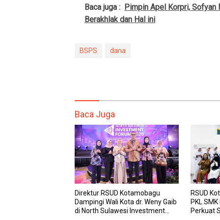
Baca juga :
Pimpin Apel Korpri, Sofya
Berakhlak dan Hal ini
BSPS
dana
Baca Juga
Direktur RSUD Kotamobagu
RSUD Kot
Dampingi Wali Kota dr. Weny Gaib
PKL SMK
di North Sulawesi Investment
Perkuat S
Forum 2026
dan Laya