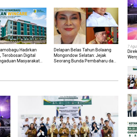
7 Agu
amobagu Hadirkan
Delapan Belas Tahun Bolaang
Dire
 Terobosan Digital
Mongondow Selatan: Jejak
Weny
ngaduan Masyarakat
Seorang Bunda Pembaharu dan
202
wai yang Cepat,
Sebuah Daerah yang Menolak
an, dan Responsif
Tertinggal